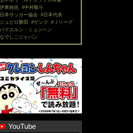
#伊東純也
#中村敬斗
#日本サッカー協会
#日本代表
#ジュビロ磐田
#ゲンク
#Ｊリーグ
#バイエルン・ミュンヘン
#なでしこジャパン
YouTube