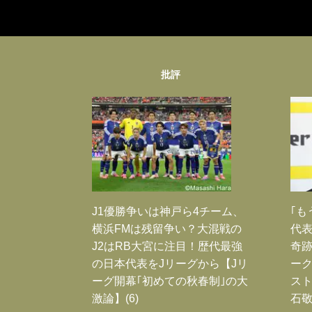
批評
J1優勝争いは神戸ら4チーム、
｢も
横浜FMは残留争い？大混戦の
代表
J2はRB大宮に注目！歴代最強
奇
の日本代表をJリーグから【Jリ
ー
ーグ開幕｢初めての秋春制｣の大
スト
激論】(6)
石敬