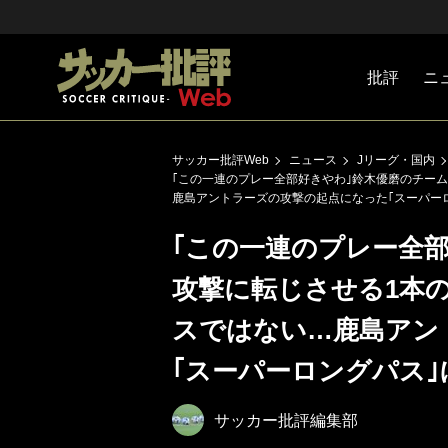
批評
ニ
Jリーグ
戦術
注目選手
海外サッ
監督
マネー
チームマ
日本代表
サッカー批評Web
ニュース
Jリーグ・国内
｢この一連のプレー全部好きやわ｣鈴木優磨のチーム
鹿島アントラーズの攻撃の起点になった｢スーパー
｢この一連のプレー全
攻撃に転じさせる1本の
スではない…鹿島アン
｢スーパーロングパス｣
サッカー批評編集部