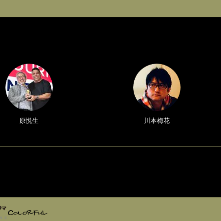
原悦生
川本梅花