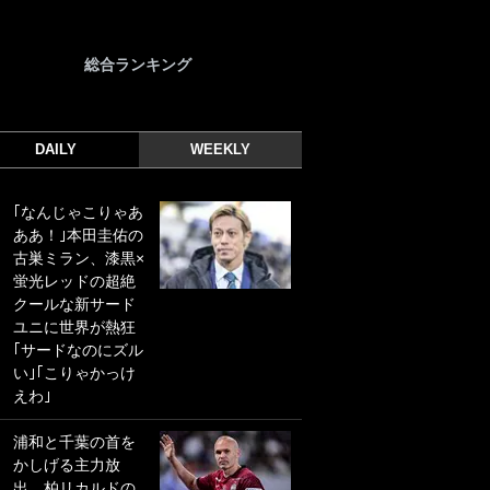
総合ランキング
DAILY
WEEKLY
｢なんじゃこりゃあ
｢光の速さじゃん｣
ああ！｣本田圭佑の
｢えっぐいミドル｣
古巣ミラン、漆黒×
ドイツ名門移籍の
蛍光レッドの超絶
日本代表23歳ボラ
クールな新サード
ンチ、移籍後初ゴ
ユニに世界が熱狂
ールに驚愕！｢見た
｢サードなのにズル
事ないシュートや｣
い｣｢こりゃかっけ
｢聡がどんどん遠く
えわ｣
なっていく」
浦和と千葉の首を
｢誰が止めれんねん
かしげる主力放
w｣フェイエ上田綺
出、柏リカルドの
世の“神コース”弾丸