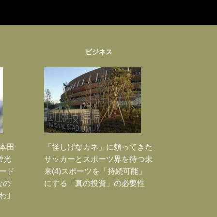
ビジネス
｣本田
「怪しげなカネ」に頼ってきた
蛍光
サッカーとスポーツ界を待つ未
ード
来(4)スポーツを「持続可能」
なの
にする「真の投資」の必要性
わ｣