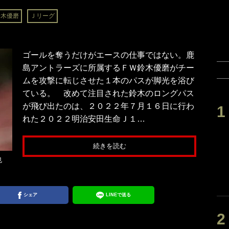
鈴木優磨
Ｊリーグ
ゴールを奪うだけがエースの仕事ではない。鹿
島アントラーズに所属するＦＷ鈴木優磨がチー
ムを攻撃に転じさせた１本のパスが脚光を浴び
ている。 改めて注目された鈴木のロングパス
が飛び出たのは、２０２２年７月１６日に行わ
れた２０２２明治安田生命Ｊ１…
続きを読む
也
シェア
LINEで送る