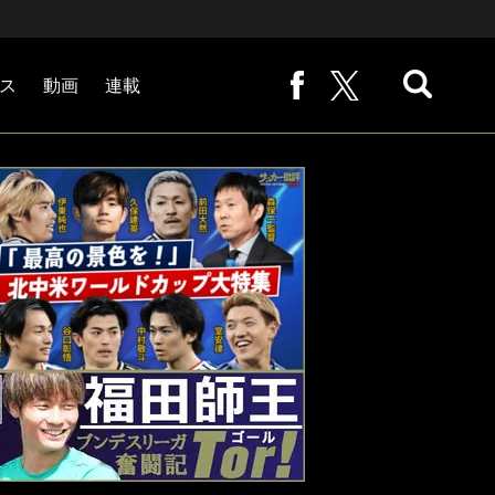
ス
動画
連載
熊崎敬の「路地から始まる処世術」
下田恒幸の「10倍面白くなるサッカー中継の見方」
サッカー批評PHOTOギャラリー「ピッチの焦点」
後藤健生の「蹴球放浪記」
原悦生PHOTOギャラリー「サッカー遠近」
「だれかに言いたくなる記録」
福田師王「ブンデスリーガ奮闘記 Tor!」
大住良之の「この世界のコーナーエリアから」