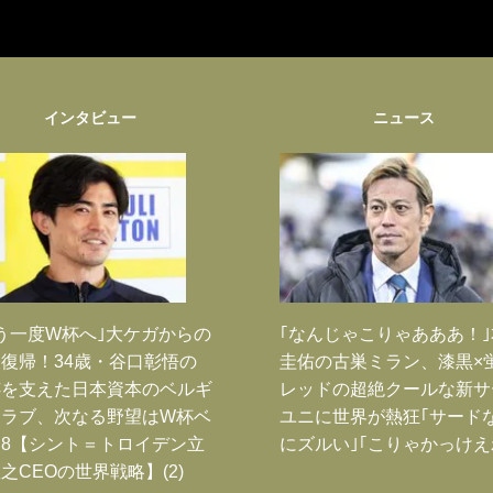
インタビュー
ニュース
う一度W杯へ｣大ケガからの
｢なんじゃこりゃあああ！
復帰！34歳・谷口彰悟の
圭佑の古巣ミラン、漆黒×
跡を支えた日本資本のベルギ
レッドの超絶クールな新サ
クラブ、次なる野望はW杯ベ
ユニに世界が熱狂｢サード
8【シント＝トロイデン立
にズルい｣｢こりゃかっけえ
之CEOの世界戦略】(2)