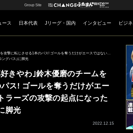
Group Site
ュース
日本代表
Jリーグ・国内
インタビュー
ビジネ
・国内
カー
ネジメント
Jリーグ・国内
戦術
注目選手
海外サッカー
監督
マネー
チームマネジメント
日本代表
を攻撃に転じさせる1本のパス! ゴールを奪うだけがエースではない…
ロングパス｣に脚光
部好きやわ｣鈴木優磨のチームを
パス! ゴールを奪うだけがエー
トラーズの攻撃の起点になった
に脚光
2022.12.15