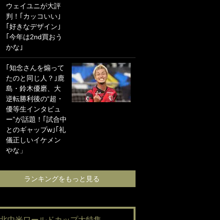
ウェイユニが大評
海の夕日”新アウェ
判！｢カッコいい｣
イユニに大反響｢か
｢好きなデザイン｣
っこよすぎ｣｢革新
｢今年は2nd買おう
的｣｢ソソられる！｣
かな｣
｢お土産最高すぎ
｢知念さんを煽って
笑｣｢どうやって入
たのと同じ人？｣鹿
手？｣ブライトン帰
島・鈴木優磨、大
還の三笘薫、同僚
逆転勝利後の“超・
に“ポケカ”をプレゼ
優等生インタビュ
ント！｢薫の笑顔見
ー”が話題！｢試合中
れてよかった｣｢大
とのギャップw｣｢礼
喜びのリュテル可
儀正しいイケメン
愛すぎ｣
やな」
ランキングをも
ランキングをもっと見る
#北中米ワールドカップ大特集