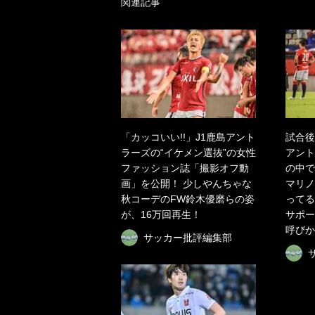
関連記事
「カッコいい!!」J1鹿島アント
試合後
ラーズの“イケメン選抜”の女性
アント
ファッション誌「撮影オフ動
の中で
画」を公開！ 少しやんちゃな
マリノ
秋コーデのFW鈴木優磨らの姿
ってる
が、16万回再生！
サポー
呼びか
サッカー批評編集部