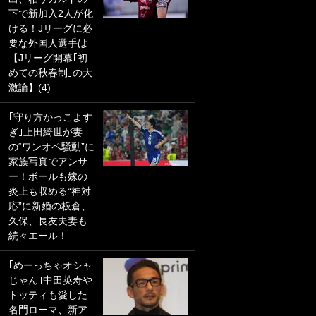
下で新加入2人が化
PKにイタリア代表
ける！Jリーグに必
GKも成す術なし！
要な外国人選手は
｢ノーチャンスすぎ
【Jリーグ開幕｢初
るわ｣｢綺世のPKの
めての秋春制｣の大
上手さは世界屈指
激論】(4)
かも｣
｢守り方かっこよす
｢また敬斗が魚に
ぎ｣上田綺世が妻
笑｣菅原由勢がW杯
の“ワンオペ騒動”に
戦士の夏休み秘蔵
家族写真でアンサ
ショット公開！ 川
ー！ボールも嫁の
口春奈と結婚のモ
炎上も収める“神対
テ男も登場で｢写真
応”に新婚の板倉、
全部楽しそう｣｢タ
久保、長友夫妻も
ケの水中かわいす
続々エール！
ぎる」
｢めーっちゃオシャ
｢セカンドで決まり
じゃん｣中田英寿や
だな｣19歳の日本代
トッティも愛した
表MFが加入したス
名門ローマ、新ア
ペイン名門、“地中