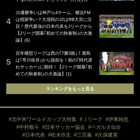
J1優勝争いは神戸ら4チーム、横浜FM
は残留争い？大混戦のJ2はRB大宮に注
目！歴代最強の日本代表をJリーグから
【Jリーグ開幕｢初めての秋春制｣の大激
論】(6)
百年構想リーグは西の｢7勝3敗｣！鹿島
は｢早川依存｣から脱却を！柏の｢時代遅
れサッカー｣に期待！【Jリーグ開幕｢初
めての秋春制｣の大激論】(1)
ランキングをもっと見る
#北中米ワールドカップ大特集
#Ｊリーグ
#伊東純也
#中村敬斗
#日本サッカー協会
#ベガルタ仙台
#日本代表
#松木玖生
#三笘薫
#久保建英