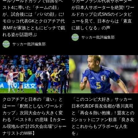
ールワールドカップで自国をベ
ッカーブラジル代表サポーター
スト4に導いた「チームの顔」
が日本人サポーターを絶賛! ワー
が、試合後には「パパの顔」に!
ルドカップ公式SNSのインタビ
モロッコ代表GKとクロアチア代
ューを見て、日本からは「素直
表MFが家族とともにピッチで戯
に嬉しくなる」の声
れる姿が話題呼ぶ
サッカー批評編集部
サッカー批評編集部
クロアチアと日本の「違い」と
「このコンビ大好き」サッカー
はーー「釈然としないワールド
日本代表DF長友佑都が香川真司
カップ」次回大会から大きく変
と「再会＆熱い抱擁」! 盟友との
わる「ベスト8」の意味【カター
2ショットにファン歓喜「良き友
ル現地ルポ“計25大会出場”ジャー
とこれからもブラボーな人生
ナリストのW杯】
を」