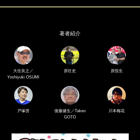
著者紹介
大住良之／
原壮史
原悦生
Yoshiyuki OSUMI
戸塚啓
後藤健生／Takeo
川本梅花
GOTO