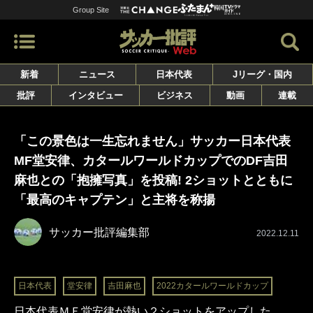
Group Site
新着
ニュース
日本代表
Jリーグ・国内
批評
インタビュー
ビジネス
動画
連載
「この景色は一生忘れません」サッカー日本代表
MF堂安律、カタールワールドカップでのDF吉田
麻也との「抱擁写真」を投稿! 2ショットとともに
「最高のキャプテン」と主将を称揚
サッカー批評編集部
2022.12.11
日本代表
堂安律
吉田麻也
2022カタールワールドカップ
日本代表ＭＦ堂安律が熱い２ショットをアップした。