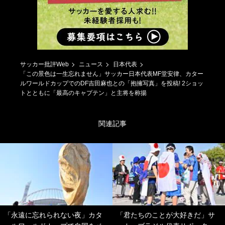
サッカー批評Web
ニュース
日本代表
「この景色は一生忘れません」サッカー日本代表MF堂安律、カター
ルワールドカップでのDF吉田麻也との「抱擁写真」を投稿! 2ショッ
トとともに「最高のキャプテン」と主将を称揚
関連記事
「永遠に忘れられない夜」カタ
「君たちのことが大好きだ」サ