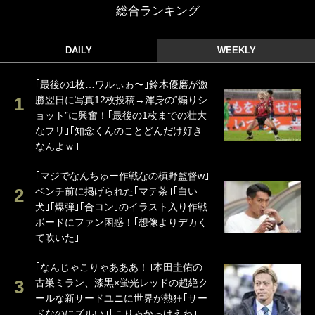
総合ランキング
DAILY
WEEKLY
｢最後の1枚…ワルぃゎ〜｣鈴木優磨が激
勝翌日に写真12枚投稿→渾身の“煽りシ
ョット”に興奮！｢最後の1枚までの壮大
なフリ｣｢知念くんのことどんだけ好き
なんよｗ｣
｢マジでなんちゅー作戦なの槙野監督w｣
ベンチ前に掲げられた｢マテ茶｣｢白い
犬｣｢爆弾｣｢合コン｣のイラスト入り作戦
ボードにファン困惑！｢想像よりデカく
て吹いた｣
｢なんじゃこりゃあああ！｣本田圭佑の
古巣ミラン、漆黒×蛍光レッドの超絶ク
ールな新サードユニに世界が熱狂｢サー
ドなのにズルい｣｢こりゃかっけえわ｣