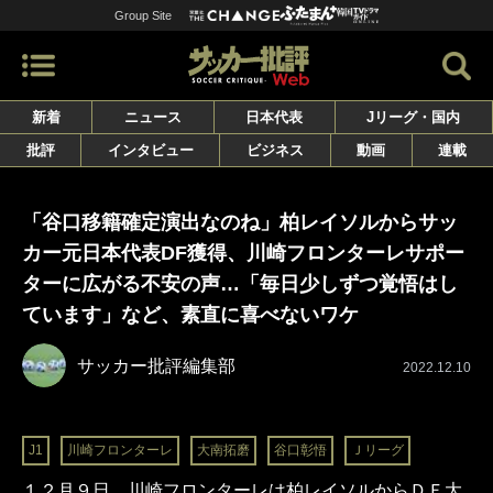
Group Site
新着
ニュース
日本代表
Jリーグ・国内
批評
インタビュー
ビジネス
動画
連載
「谷口移籍確定演出なのね」柏レイソルからサッ
カー元日本代表DF獲得、川崎フロンターレサポー
ターに広がる不安の声…「毎日少しずつ覚悟はし
ています」など、素直に喜べないワケ
サッカー批評編集部
2022.12.10
J1
川崎フロンターレ
大南拓磨
谷口彰悟
Ｊリーグ
１２月９日、川崎フロンターレは柏レイソルからＤＦ大