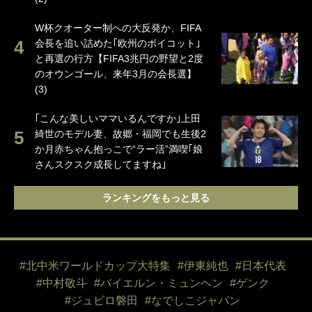
W杯クオーター制への大反発か、FIFA
会長を追い詰めた｢欧州のボイコット｣
と再選の行方【FIFA3兆円の野望と2度
のオウンゴール、来年3月の会長選】
(3)
｢こんな美しいママいるんですか｣上田
綺世のモデル妻、故郷・福岡でも生後2
か月赤ちゃん抱っこで“ラー活”満喫｢娘
さんスクスク成長してますね｣
ランキングをもっと見る
#北中米ワールドカップ大特集
#伊東純也
#日本代表
#中村敬斗
#バイエルン・ミュンヘン
#ゲンク
#ジュビロ磐田
#なでしこジャパン