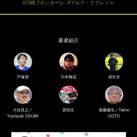
#川崎フロンターレ
#マルク・ククレジャ
著者紹介
戸塚啓
川本梅花
原壮史
大住良之／
原悦生
後藤健生／Takeo
Yoshiyuki OSUMI
GOTO