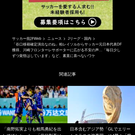
サッカー批評Web
ニュース
Jリーグ・国内
「谷口移籍確定演出なのね」柏レイソルからサッカー元日本代表DF
獲得、川崎フロンターレサポーターに広がる不安の声…「毎日少し
ずつ覚悟はしています」など、素直に喜べないワケ
関連記事
「南野拓実よりも相馬勇紀を出
日本含むアジア勢「GLでエリー