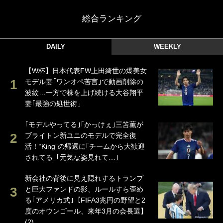
総合ランキング
DAILY
WEEKLY
【W杯】日本代表FW上田綺世の爆美女
モデル妻｢ワンオペ苦言｣で動画削除の
波紋…一方で株を上げ続ける大谷翔平
妻｢最強の処世術」
｢モデルやってる｣｢かっけぇ｣三笘薫が
ブライトン新ユニのモデルで完全復
活！“King”の帰還に｢チームから大歓迎
されてる｣｢元気な姿見れて…｣
新会社の背後に見え隠れするトランプ
と巨大ファンドの影、ルールすら歪め
る｢アメリカ式｣【FIFA3兆円の野望と2
度のオウンゴール、来年3月の会長選】
(2)