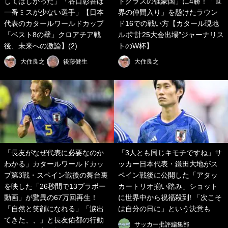
してほしかった」「谷口彰吾は
トクラスの強豪国」に4勝！「世
一番ミスが少ない選手」【日本
界の仲間入り」を懸けたラウン
代表のカタールワールドカップ
ド16での戦い方【カタール現地
「ベスト8の壁」クロアチア戦
ルポ“計25大会出場”ジャーナリス
後、未来への激論】(2)
トのW杯】
大住良之
後藤健生
大住良之
「長友がなぜ代表に必要なのか
「3人とも同じキモチですね」サ
わかる」カタールワールドカッ
ッカー日本代表・鎌田大地がス
プ第3戦・スペイン戦後の舞台裏
ペイン戦後に公開した「アタッ
を映した「26秒間で13ブラボー
カートリオ揃い踏み」ショット
動画」が驚異の67万回再生！
に世界中から祝福殺到! 「次こそ
「自然と笑顔になれる」「涙出
は自分の日に」という決意も
てきた、、」と長友佑都の行動
サッカー批評編集部