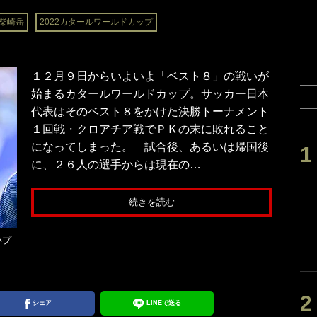
柴崎岳
2022カタールワールドカップ
１２月９日からいよいよ「ベスト８」の戦いが
始まるカタールワールドカップ。サッカー日本
代表はそのベスト８をかけた決勝トーナメント
１回戦・クロアチア戦でＰＫの末に敗れること
になってしまった。 試合後、あるいは帰国後
に、２６人の選手からは現在の…
続きを読む
いプ
シェア
LINEで送る