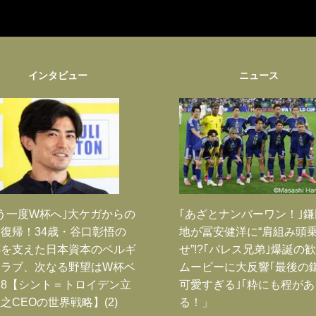
インタビュー
ニュース
う一度W杯へ｣大ケガからの
｢あざとナンバーワン！｣
復帰！34歳・谷口彰悟の
地が冨安健洋に“肩組み頭
跡を支えた日本資本のベルギ
せ”!?｢パレス兄弟｣爆誕の
クラブ、次なる野望はW杯ベ
ムービーに大反響｢最後の
8【シント＝トロイデン立
可愛すぎる｣｢粋にも程があ
之CEOの世界戦略】(2)
る！」