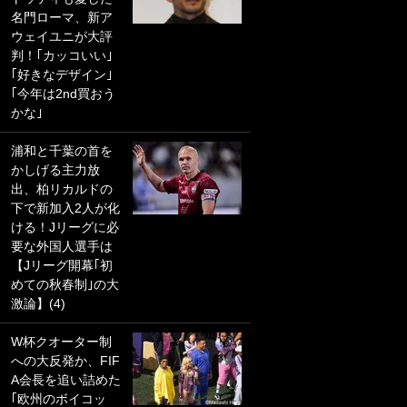
名門ローマ、新ア
PKにイタリア代表
ウェイユニが大評
GKも成す術なし！
判！｢カッコいい｣
｢ノーチャンスすぎ
｢好きなデザイン｣
るわ｣｢綺世のPKの
｢今年は2nd買おう
上手さは世界屈指
かな｣
かも｣
浦和と千葉の首を
｢また敬斗が魚に
かしげる主力放
笑｣菅原由勢がW杯
出、柏リカルドの
戦士の夏休み秘蔵
下で新加入2人が化
ショット公開！ 川
ける！Jリーグに必
口春奈と結婚のモ
要な外国人選手は
テ男も登場で｢写真
【Jリーグ開幕｢初
全部楽しそう｣｢タ
めての秋春制｣の大
ケの水中かわいす
激論】(4)
ぎる」
W杯クオーター制
｢セカンドで決まり
への大反発か、FIF
だな｣19歳の日本代
A会長を追い詰めた
表MFが加入したス
｢欧州のボイコッ
ペイン名門、“地中