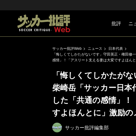
批評
ニ
Jリーグ
戦術
注目選手
海外サッ
監督
マネー
チームマ
日本代表
サッカー批評Web
ニュース
日本代表
「悔しくてしかたがないです」守田英正・権田修一
感情」！「アスリート支える妻は大変ですよほんと
「悔しくてしかたがな
柴崎岳「サッカー日本
した「共通の感情」！
すよほんとに」激励の
サッカー批評編集部