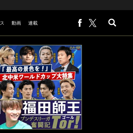
ス
動画
連載
熊崎敬の「路地から始まる処世術」
下田恒幸の「10倍面白くなるサッカー中継の見方」
サッカー批評PHOTOギャラリー「ピッチの焦点」
後藤健生の「蹴球放浪記」
原悦生PHOTOギャラリー「サッカー遠近」
「だれかに言いたくなる記録」
福田師王「ブンデスリーガ奮闘記 Tor!」
大住良之の「この世界のコーナーエリアから」