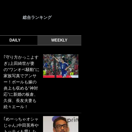
総合ランキング
DAILY
WEEKLY
｢守り方かっこよす
｢光の速さじゃん｣
ぎ｣上田綺世が妻
｢えっぐいミドル｣
の“ワンオペ騒動”に
ドイツ名門移籍の
家族写真でアンサ
日本代表23歳ボラ
ー！ボールも嫁の
ンチ、移籍後初ゴ
炎上も収める“神対
ールに驚愕！｢見た
応”に新婚の板倉、
事ないシュートや｣
久保、長友夫妻も
｢聡がどんどん遠く
続々エール！
なっていく」
｢めーっちゃオシャ
｢誰が止めれんねん
じゃん｣中田英寿や
w｣フェイエ上田綺
トッティも愛した
世の“神コース”弾丸