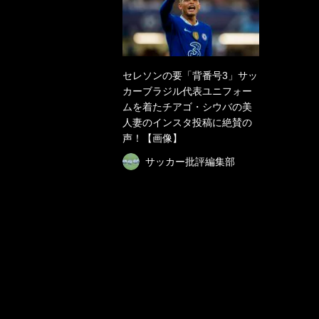
セレソンの要「背番号3」サッ
カーブラジル代表ユニフォー
ムを着たチアゴ・シウバの美
人妻のインスタ投稿に絶賛の
声！【画像】
サッカー批評編集部