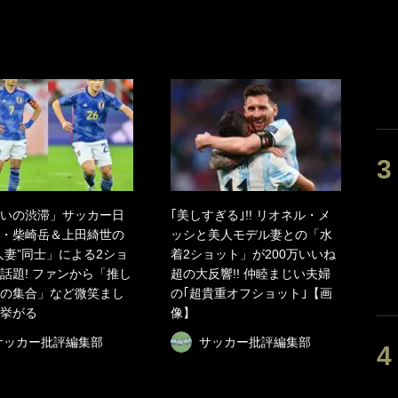
いの渋滞」サッカー日
｢美しすぎる｣!! リオネル・メ
・柴崎岳＆上田綺世の
ッシと美人モデル妻との「水
人妻”同士」による2ショ
着2ショット」が200万いいね
話題! ファンから「推し
超の大反響!! 仲睦まじい夫婦
の集合」など微笑まし
の｢超貴重オフショット｣【画
挙がる
像】
サッカー批評編集部
サッカー批評編集部