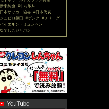
#伊東純也
#中村敬斗
#日本サッカー協会
#日本代表
#ジュビロ磐田
#ゲンク
#Ｊリーグ
#バイエルン・ミュンヘン
#なでしこジャパン
YouTube