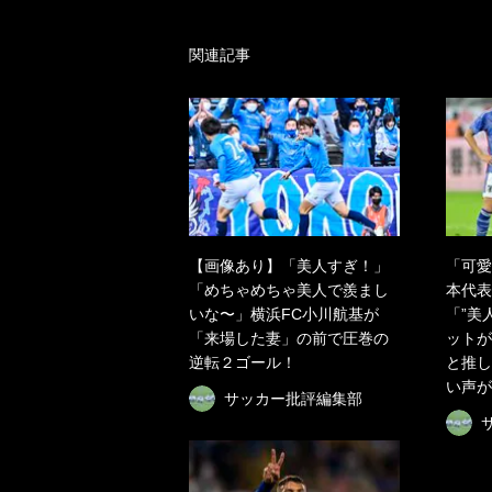
関連記事
【画像あり】「美人すぎ！」
「可愛
「めちゃめちゃ美人で羨まし
本代表
いな〜」横浜FC小川航基が
「”美
「来場した妻」の前で圧巻の
ットが
逆転２ゴール！
と推し
い声が
サッカー批評編集部