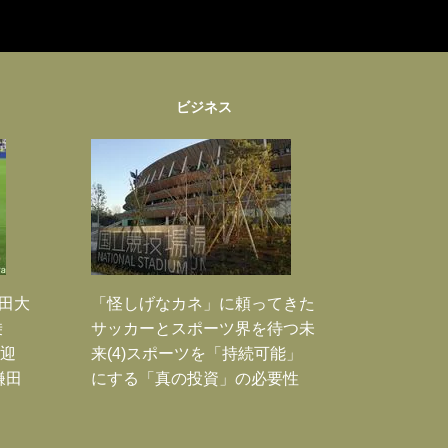
ビジネス
鎌田大
「怪しげなカネ」に頼ってきた
乗
サッカーとスポーツ界を待つ未
歓迎
来(4)スポーツを「持続可能」
鎌田
にする「真の投資」の必要性