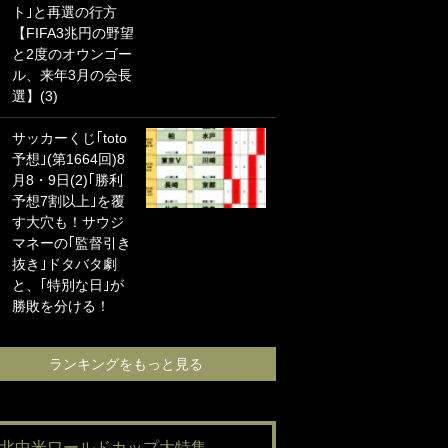
ト｣と再選の行方
海の夕日”新アウェ
【FIFA3兆円の野望
イユニに大反響｢か
と2度のオウンゴー
っこよすぎ｣｢革新
ル、来年3月の会長
的｣｢ソソられる！｣
選】(3)
｢お土産最高すぎ
サッカーくじ｢toto
笑｣｢どうやって入
予想｣(第1664回)8
手？｣ブライトン帰
月8・9日(2)｢勝利
還の三笘薫、同僚
予想7割以上｣を覆
に“ポケカ”をプレゼ
す大穴も！サウジ
ント！｢薫の笑顔見
マネーの｢監督引き
れてよかった｣｢大
抜き｣ドタバタ劇
喜びのリュテル可
と、｢特別な日｣が
愛すぎ｣
勝敗を分ける！
ランキングをも
ランキングをもっと見る
#北中米ワールドカップ大特集