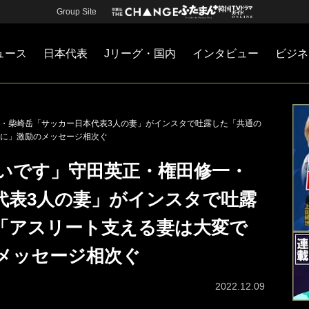
Group Site
ュース
日本代表
Jリーグ・国内
インタビュー
ビジネ
・国内
カー
ネジメント
Jリーグ・国内
戦術
注目選手
海外サッカー
監督
マネー
チームマネジメント
日本代表
・柴崎岳「サッカー日本代表3人の妻」がインスタで吐露した「共通の
に」激励のメッセージ相次ぐ
いです」守田英正・権田修一・
代表3人の妻」がインスタで吐露
「アスリート支える妻は大変で
メッセージ相次ぐ
2022.12.09