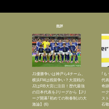
批評
J1優勝争いは神戸ら4チーム、
｢も
横浜FMは残留争い？大混戦の
代表
J2はRB大宮に注目！歴代最強
奇
の日本代表をJリーグから【Jリ
ー
ーグ開幕｢初めての秋春制｣の大
スト
激論】(6)
石敬