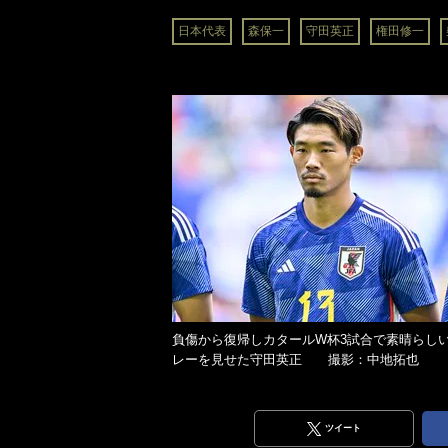
日本代表
森保一
守田英正
権田修一
負傷から復帰しカタールW杯3試合で素晴らし
レーを見せた守田英正 撮影：中地拓也
ツイート