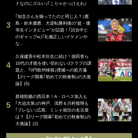
ドなのにズルい｣｢こりゃかっけえわ｣
｢知念さんを煽ってたのと同じ人？｣鹿
島・鈴木優磨、大逆転勝利後の“超・優
等生インタビュー”が話題！｢試合中と
のギャップw｣｢礼儀正しいイケメンや
な」
久保建英や松木玖生に続け！徳田誉ら
10代の才能を使い切れないJクラブの課
題と、｢0円欧州移籍｣撲滅への処方箋
【Jリーグ開幕｢初めての秋春制｣の大激
論】(5)
群雄割拠の西日本！A・ロペス加入も
｢大迫次第｣の神戸、浅野＆川村復帰も
｢ブレない｣広島、ミシャ就任の名古屋
は？【Jリーグ開幕｢初めての秋春制｣の
大激論】(2)