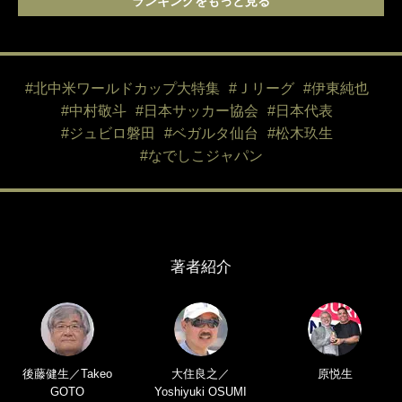
ランキングをもっと見る
#北中米ワールドカップ大特集
#Ｊリーグ
#伊東純也
#中村敬斗
#日本サッカー協会
#日本代表
#ジュビロ磐田
#ベガルタ仙台
#松木玖生
#なでしこジャパン
著者紹介
後藤健生／Takeo
大住良之／
原悦生
GOTO
Yoshiyuki OSUMI