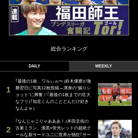
総合ランキング
DAILY
WEEKLY
｢最後の1枚…ワルぃゎ〜｣鈴木優磨が激
勝翌日に写真12枚投稿→渾身の“煽りシ
ョット”に興奮！｢最後の1枚までの壮大
なフリ｣｢知念くんのことどんだけ好き
なんよｗ｣
｢なんじゃこりゃあああ！｣本田圭佑の
古巣ミラン、漆黒×蛍光レッドの超絶ク
ールな新サードユニに世界が熱狂｢サー