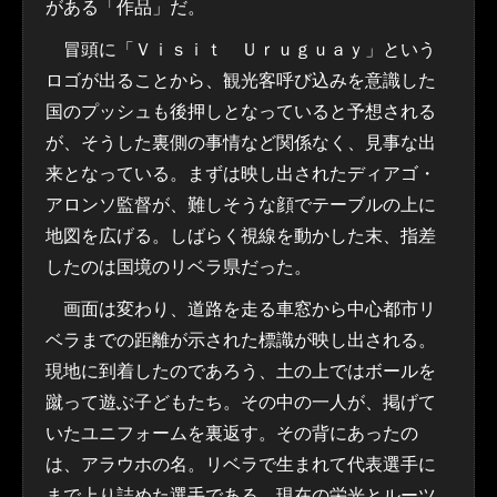
がある「作品」だ。
冒頭に「Ｖｉｓｉｔ Ｕｒｕｇｕａｙ」という
ロゴが出ることから、観光客呼び込みを意識した
国のプッシュも後押しとなっていると予想される
が、そうした裏側の事情など関係なく、見事な出
来となっている。まずは映し出されたディアゴ・
アロンソ監督が、難しそうな顔でテーブルの上に
地図を広げる。しばらく視線を動かした末、指差
したのは国境のリベラ県だった。
画面は変わり、道路を走る車窓から中心都市リ
ベラまでの距離が示された標識が映し出される。
現地に到着したのであろう、土の上ではボールを
蹴って遊ぶ子どもたち。その中の一人が、掲げて
いたユニフォームを裏返す。その背にあったの
は、アラウホの名。リベラで生まれて代表選手に
まで上り詰めた選手である。現在の栄光とルーツ