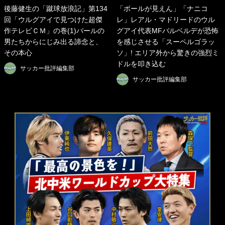
後藤健生の「蹴球放浪記」第134
「ボールが見えん」「ナニコ
回「ウルグアイで見つけた超傑
レ」レアル・マドリードのウル
作テレビＣＭ」の巻(1)バールの
グアイ代表MFバルベルデが恐怖
男たちからにじみ出る諦念と、
を感じさせる「スーペルゴラッ
その本心
ソ」! エリア外から驚きの強烈ミ
ドルを叩き込む
サッカー批評編集部
サッカー批評編集部