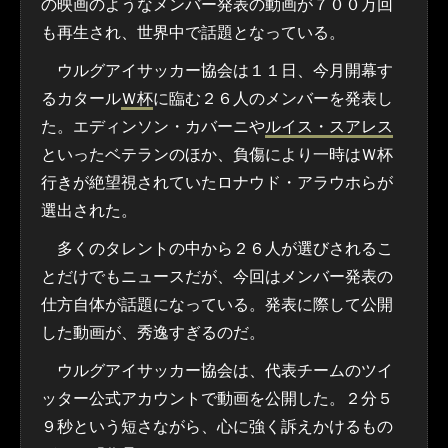
の映画のようなメンバー発表の動画が７００万回
も再生され、世界中で話題となっている。
ウルグアイサッカー協会は１１日、今月開幕す
るカタール
Ｗ杯
に臨む２６人のメンバーを発表し
た。エディンソン・カバーニや
ルイス・スアレス
といったベテランのほか、負傷により一時はＷ杯
行きが絶望視されていたロナウド・アラウホらが
選出された。
多くのタレントの中から２６人が選びされるこ
とだけでもニュースだが、今回はメンバー発表の
仕方自体が話題になっている。発表に際して公開
した動画が、秀逸すぎるのだ。
ウルグアイサッカー協会は、代表チームのツイ
ッター公式アカウントで動画を公開した。２分５
９秒という短さながら、心に強く訴えかけるもの