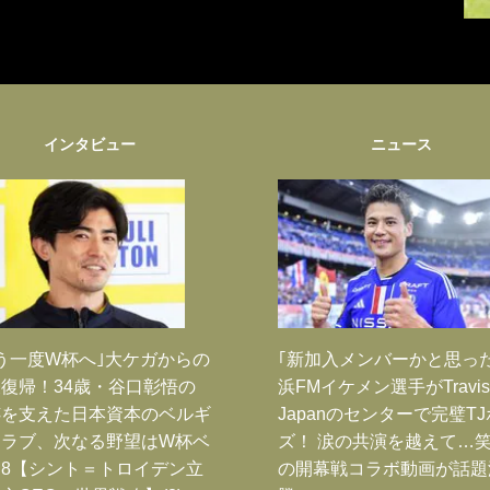
インタビュー
ニュース
う一度W杯へ｣大ケガからの
｢新加入メンバーかと思っ
復帰！34歳・谷口彰悟の
浜FMイケメン選手がTravis
跡を支えた日本資本のベルギ
Japanのセンターで完璧T
クラブ、次なる野望はW杯ベ
ズ！ 涙の共演を越えて…
8【シント＝トロイデン立
の開幕戦コラボ動画が話題