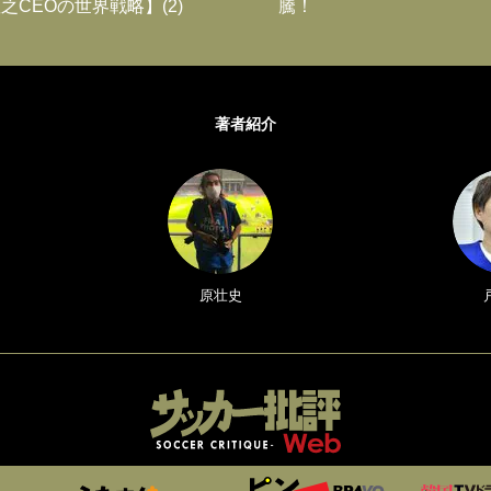
之CEOの世界戦略】(2)
騰！
著者紹介
原壮史