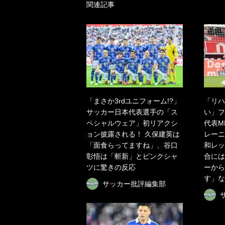
関連記事
「まさか3rdユニフォーム!?」
「リハ
サッカー日本代表選手の「ス
い」フ
ペシャルウェア」初リアクシ
代表M
ョン披露される！ 久保建英は
レーニ
「面食らってますね」、谷口
和レッ
彰悟は「斬新」とピンクシャ
合には
ツに驚きの反応
ーから
す」な
サッカー批評編集部