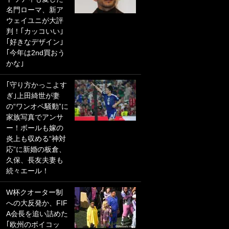
名門ローマ、新ア
PKにイタリア代表
ウェイユニが大評
GKも成す術なし！
判！｢カッコいい｣
｢ノーチャンスすぎ
｢好きなデザイン｣
るわ｣｢綺世のPKの
｢今年は2nd買おう
上手さは世界屈指
かな｣
かも｣
｢守り方かっこよす
｢また敬斗が魚に
ぎ｣上田綺世が妻
笑｣菅原由勢がW杯
の“ワンオペ騒動”に
戦士の夏休み秘蔵
家族写真でアンサ
ショット公開！ 川
ー！ボールも嫁の
口春奈と結婚のモ
炎上も収める“神対
テ男も登場で｢写真
応”に新婚の板倉、
全部楽しそう｣｢タ
久保、長友夫妻も
ケの水中かわいす
続々エール！
ぎる」
W杯クオーター制
｢セカンドで決まり
への大反発か、FIF
だな｣19歳の日本代
A会長を追い詰めた
表MFが加入したス
｢欧州のボイコッ
ペイン名門、“地中