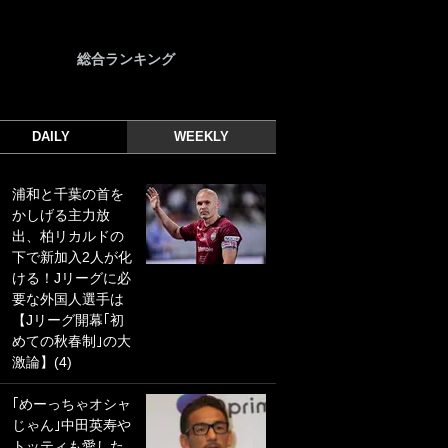
総合ランキング
DAILY
WEEKLY
浦和と千葉の首を
｢光の速さじゃん｣
かしげる主力放
｢えっぐいミドル｣
出、柏リカルドの
ドイツ名門移籍の
下で新加入2人が化
日本代表23歳ボラ
ける！Jリーグに必
ンチ、移籍後初ゴ
要な外国人選手は
ールに驚愕！｢見た
【Jリーグ開幕｢初
事ないシュートや｣
めての秋春制｣の大
｢聡がどんどん遠く
激論】(4)
なっていく」
｢めーっちゃオシャ
｢誰が止めれんねん
じゃん｣中田英寿や
w｣フェイエ上田綺
トッティも愛した
世の“神コース”弾丸