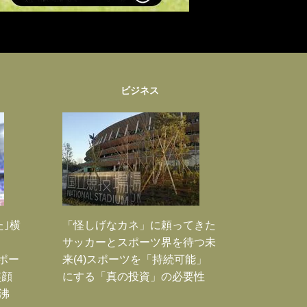
ビジネス
た｣横
「怪しげなカネ」に頼ってきた
サッカーとスポーツ界を待つ未
Jポー
来(4)スポーツを「持続可能」
笑顔
にする「真の投資」の必要性
沸