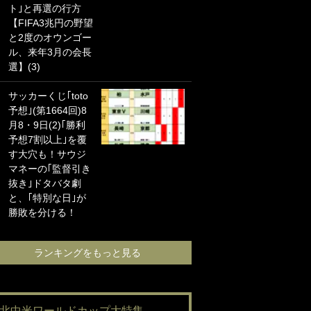
ト｣と再選の行方
海の夕日”新アウェ
【FIFA3兆円の野望
イユニに大反響｢か
と2度のオウンゴー
っこよすぎ｣｢革新
ル、来年3月の会長
的｣｢ソソられる！｣
選】(3)
｢お土産最高すぎ
サッカーくじ｢toto
笑｣｢どうやって入
予想｣(第1664回)8
手？｣ブライトン帰
月8・9日(2)｢勝利
還の三笘薫、同僚
予想7割以上｣を覆
に“ポケカ”をプレゼ
す大穴も！サウジ
ント！｢薫の笑顔見
マネーの｢監督引き
れてよかった｣｢大
抜き｣ドタバタ劇
喜びのリュテル可
と、｢特別な日｣が
愛すぎ｣
勝敗を分ける！
ランキングをも
ランキングをもっと見る
#北中米ワールドカップ大特集