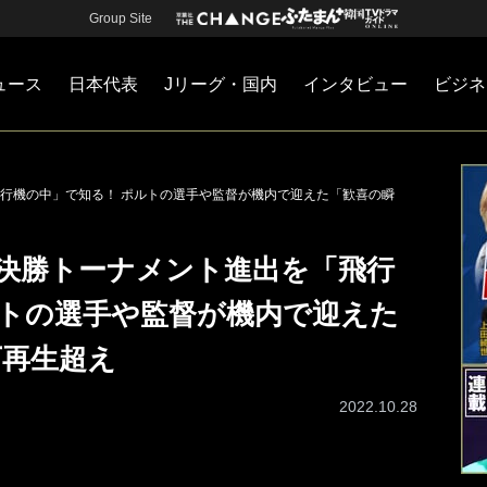
Group Site
ュース
日本代表
Jリーグ・国内
インタビュー
ビジネ
・国内
カー
ネジメント
Jリーグ・国内
戦術
注目選手
海外サッカー
監督
マネー
チームマネジメント
日本代表
行機の中」で知る！ ポルトの選手や監督が機内で迎えた「歓喜の瞬
決勝トーナメント進出を「飛行
ルトの選手や監督が機内で迎えた
万再生超え
2022.10.28