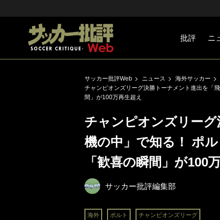
批評
ニ
Jリーグ
戦術
注目選手
海外サッ
監督
マネー
チームマ
日本代表
サッカー批評Web
ニュース
海外サッカー
チャンピオンズリーグ決勝トーナメント進出を「飛
間」が100万再生超え
チャンピオンズリーグ
機の中」で知る！ ポ
「歓喜の瞬間」が100
サッカー批評編集部
海外
ポルト
チャンピオンズリーグ