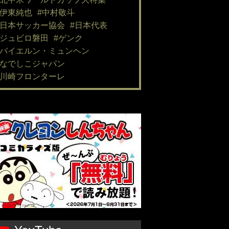
#伊東純也
#中村敬斗
#日本サッカー協会
#日本代表
#ジュビロ磐田
#ゲンク
#バイエルン・ミュンヘン
#なでしこジャパン
#川崎フロンターレ