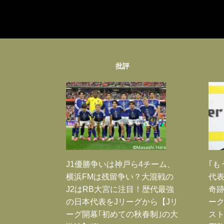
批評
J1優勝争いは神戸ら4チーム、
｢も
横浜FMは残留争い？大混戦の
代表
J2はRB大宮に注目！歴代最強
奇
の日本代表をJリーグから【Jリ
ー
ーグ開幕｢初めての秋春制｣の大
スト