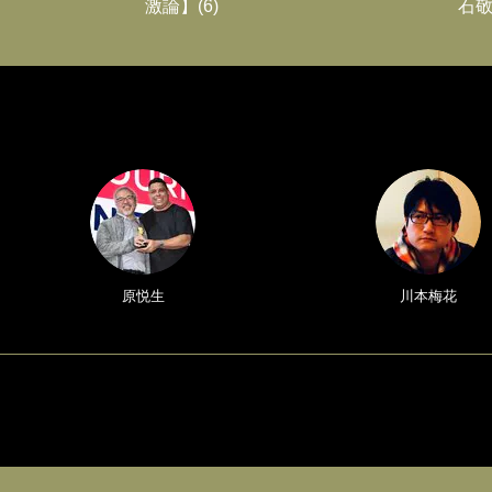
激論】(6)
石敬
原悦生
川本梅花