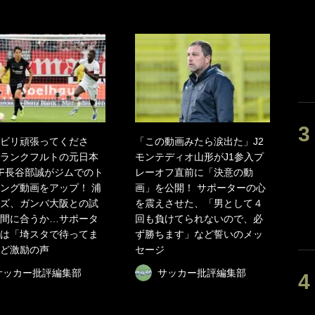
ビリ頑張ってくださ
「この動画みたら涙出た」J2
ランクフルトの元日本
モンテディオ山形がJ1参入プ
F長谷部誠がジムでのト
レーオフ直前に「決意の動
ング動画をアップ！ 浦
画」を公開！ サポーターの心
ズ、ガンバ大阪との試
を震えさせた、「男として４
間に合うか…サポータ
回も負けてられないので、必
は「埼スタで待ってま
ず勝ちます」など誓いのメッ
ど激励の声
セージ
サッカー批評編集部
サッカー批評編集部