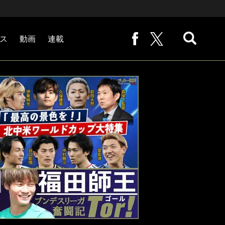
ス
動画
連載
熊崎敬の「路地から始まる処世術」
下田恒幸の「10倍面白くなるサッカー中継の見方」
サッカー批評PHOTOギャラリー「ピッチの焦点」
後藤健生の「蹴球放浪記」
原悦生PHOTOギャラリー「サッカー遠近」
「だれかに言いたくなる記録」
福田師王「ブンデスリーガ奮闘記 Tor!」
大住良之の「この世界のコーナーエリアから」