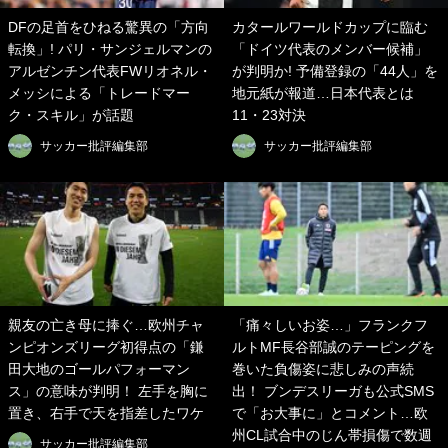
DFの足首をひねる驚異の「方向
カタールワールドカップに臨む
転換」! パリ・サンジェルマンの
「ドイツ代表のメンバー候補」
アルゼンチン代表FWリオネル・
が判明か! 予備登録の「44人」を
メッシによる「トレードマー
地元紙が報道…日本代表とは
ク・スキル」が話題
11・23対決
サッカー批評編集部
サッカー批評編集部
親友の亡き母に捧ぐ…欧州チャ
「痛々しいお姿…」フランクフ
ンピオンズリーグ初得点の「鎌
ルトMF長谷部誠のテーピングを
田大地のゴールパフォーマン
巻いた負傷姿に悲しみの声続
ス」の意味が判明！ 左手を胸に
出！ ブンデスリーガも公式SMS
置き、右手で天を指差したワケ
で「お大事に」とコメント…欧
州CL試合中のじん帯損傷で数週
サッカー批評編集部