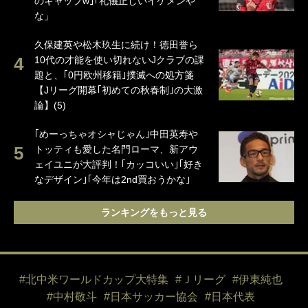
のギャップw｣｢礼儀正しいイケメンや
な」
久保建英や松木玖生に続け！徳田誉ら
10代の才能を使い切れないJクラブの課
題と、｢0円欧州移籍｣撲滅への処方箋
【Jリーグ開幕｢初めての秋春制｣の大激
論】(5)
｢めーっちゃオシャじゃん｣中田英寿や
トッティも愛した名門ローマ、新アウ
ェイユニが大評判！｢カッコいい｣｢好き
なデザイン｣｢今年は2nd買おうかな｣
ランキングをもっと見る
#北中米ワールドカップ大特集
#Ｊリーグ
#伊東純也
#中村敬斗
#日本サッカー協会
#日本代表