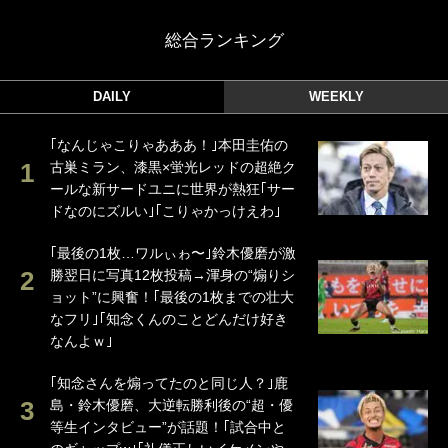
総合ランキング
DAILY
WEEKLY
｢なんじゃこりゃあああ！｣本田圭佑の
古巣ミラン、漆黒×蛍光レッドの超絶ク
ールな新サードユニに世界が熱狂｢サー
ドなのにズルい｣｢こりゃかっけえわ｣
｢最後の1枚…ワルぃゎ〜｣鈴木優磨が激
勝翌日に写真12枚投稿→渾身の“煽りシ
ョット”に興奮！｢最後の1枚までの壮大
なフリ｣｢知念くんのことどんだけ好き
なんよｗ｣
｢知念さんを煽ってたのと同じ人？｣鹿
島・鈴木優磨、大逆転勝利後の“超・優
等生インタビュー”が話題！｢試合中と