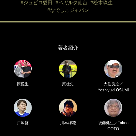
#ジュビロ磐田
#ベガルタ仙台
#松木玖生
#なでしこジャパン
著者紹介
原悦生
原壮史
大住良之／
Yoshiyuki OSUMI
戸塚啓
川本梅花
後藤健生／Takeo
GOTO