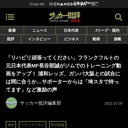
Group Site
新着
ニュース
日本代表
Jリーグ・国内
批評
インタビュー
ビジネス
動画
連載
「リハビリ頑張ってください」フランクフルトの
元日本代表MF長谷部誠がジムでのトレーニング動
画をアップ！ 浦和レッズ、ガンバ大阪との試合に
は間に合うか…サポーターからは「埼スタで待っ
てます」など激励の声
サッカー批評編集部
2022.10.28
海外
フランクフルト
長谷部誠