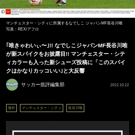
マンチェスター・シティに所属するなでしこ ジャパンMF長谷川唯
写真：REX/アフロ
｢唯きゃわいぃ〜｣!! なでしこジャパンMF長谷川唯
が新スパイクをお披露目!! マンチェスター・シテ
ィカラーも入った新シューズ投稿に「このスパイ
クはかなりカッコいい｣と大反響
サッカー批評編集部
2022.10.22
海外
マンチェスター・シティ
長谷川唯