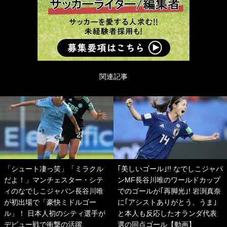
関連記事
「シュート凄っ笑」「ミラクル
｢美しいゴール｣!! なでしこジャパ
だよ！」マンチェスター・シテ
ンMF長谷川唯のワールドカップ
ィのなでしこジャパン長谷川唯
でのゴールが｢再脚光｣! 岩渕真奈
が初出場で「豪快ミドルゴー
に｢アシストありがとう、うま｣
ル」！ 日本人初のシティ選手が
と本人も反応したオランダ代表
デビュー戦で衝撃の活躍
選の同点ゴール【動画】