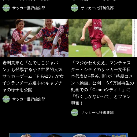
サッカー批評編集部
サッカー批評編集部
岩渕真奈ら「なでしこジャパ
「マジかわえええ」マンチェス
ン」も登場するか？世界的人気
ター・シティのサッカー女子日
サッカーゲーム「FIFA23」が女
本代表MF長谷川唯が「移籍コメ
子クラブチーム選手のキャプチ
ント動画」公開！ 6.9万回再生の
ャの様子を公開
動画での「C’monシティ！」に
「行くしかないって」とファン
サッカー批評編集部
興奮！
サッカー批評編集部