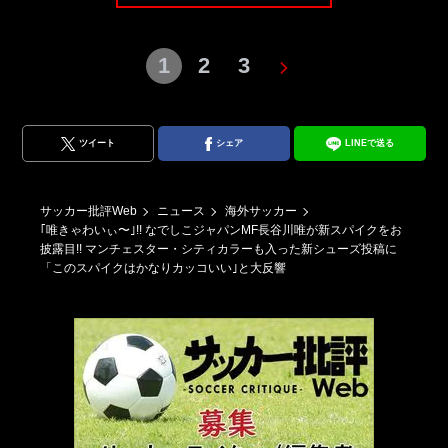
1
2
3
ツイート
シェア
LINEで送る
サッカー批評Web
ニュース
海外サッカー
｢唯きゃわいぃ〜｣!! なでしこジャパンMF長谷川唯が新スパイクをお
披露目!! マンチェスター・シティカラーも入った新シューズ投稿に
「このスパイクはかなりカッコいい｣と大反響