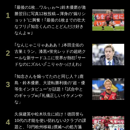
｢最後の1枚…ワルぃゎ〜｣鈴木優磨が激
勝翌日に写真12枚投稿→渾身の“煽りシ
ョット”に興奮！｢最後の1枚までの壮大
なフリ｣｢知念くんのことどんだけ好き
なんよｗ｣
｢なんじゃこりゃあああ！｣本田圭佑の
古巣ミラン、漆黒×蛍光レッドの超絶ク
ールな新サードユニに世界が熱狂｢サー
ドなのにズルい｣｢こりゃかっけえわ｣
｢知念さんを煽ってたのと同じ人？｣鹿
島・鈴木優磨、大逆転勝利後の“超・優
等生インタビュー”が話題！｢試合中と
のギャップw｣｢礼儀正しいイケメンや
な」
久保建英や松木玖生に続け！徳田誉ら
10代の才能を使い切れないJクラブの課
題と、｢0円欧州移籍｣撲滅への処方箋