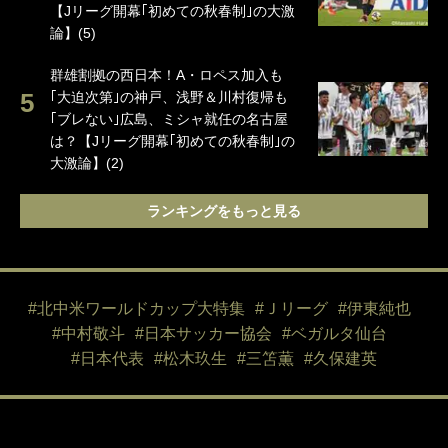
【Jリーグ開幕｢初めての秋春制｣の大激
論】(5)
群雄割拠の西日本！A・ロペス加入も
｢大迫次第｣の神戸、浅野＆川村復帰も
｢ブレない｣広島、ミシャ就任の名古屋
は？【Jリーグ開幕｢初めての秋春制｣の
大激論】(2)
ランキングをもっと見る
#北中米ワールドカップ大特集
#Ｊリーグ
#伊東純也
#中村敬斗
#日本サッカー協会
#ベガルタ仙台
#日本代表
#松木玖生
#三笘薫
#久保建英