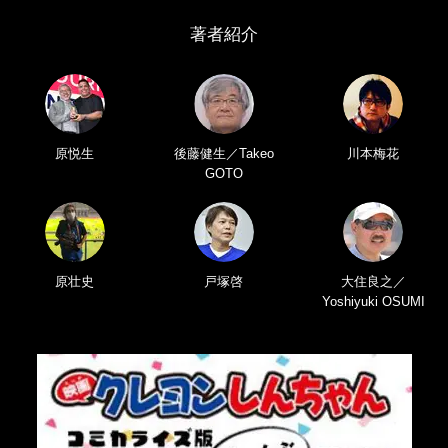
著者紹介
原悦生
後藤健生／Takeo
川本梅花
GOTO
原壮史
戸塚啓
大住良之／
Yoshiyuki OSUMI