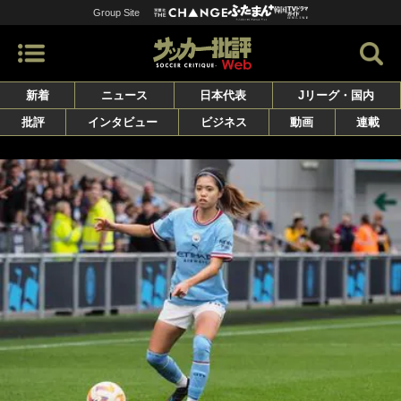
Group Site
新着
ニュース
日本代表
Jリーグ・国内
批評
インタビュー
ビジネス
動画
連載