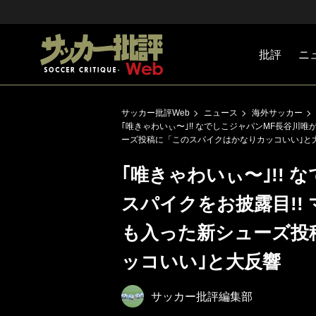
批評
ニ
Jリーグ
戦術
注目選手
海外サッ
監督
マネー
チームマ
日本代表
サッカー批評Web
ニュース
海外サッカー
｢唯きゃわいぃ〜｣!! なでしこジャパンMF長谷川
ーズ投稿に「このスパイクはかなりカッコいい｣と
｢唯きゃわいぃ〜｣!!
スパイクをお披露目!!
も入った新シューズ投
ッコいい｣と大反響
サッカー批評編集部