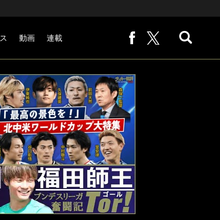
ス
動画
連載
熊崎敬の「路地から始まる処世術」
下田恒幸の「10倍面白くなるサッカー中継の見方」
サッカー批評PHOTOギャラリー「ピッチの焦点」
後藤健生の「蹴球放浪記」
原悦生PHOTOギャラリー「サッカー遠近」
「だれかに言いたくなる記録」
福田師王「ブンデスリーガ奮闘記 Tor!」
大住良之の「この世界のコーナーエリアから」