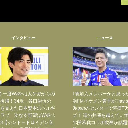
インタビュー
ニュース
う一度W杯へ｣大ケガからの
｢新加入メンバーかと思っ
復帰！34歳・谷口彰悟の
浜FMイケメン選手がTravis
跡を支えた日本資本のベルギ
Japanのセンターで完璧T
クラブ、次なる野望はW杯ベ
ズ！ 涙の共演を越えて…
8【シント＝トロイデン立
の開幕戦コラボ動画が話題