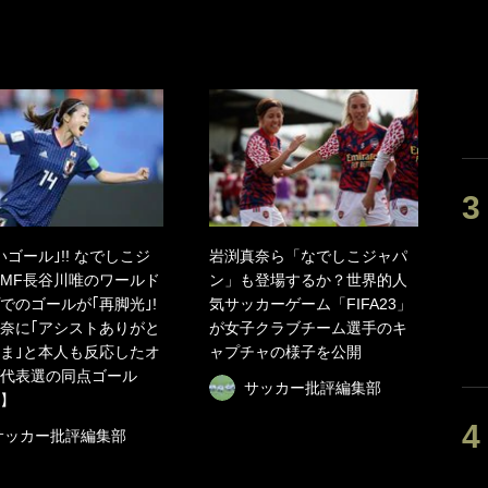
いゴール｣!! なでしこジ
岩渕真奈ら「なでしこジャパ
MF長谷川唯のワールド
ン」も登場するか？世界的人
でのゴールが｢再脚光｣!
気サッカーゲーム「FIFA23」
奈に｢アシストありがと
が女子クラブチーム選手のキ
ま｣と本人も反応したオ
ャプチャの様子を公開
代表選の同点ゴール
サッカー批評編集部
】
サッカー批評編集部