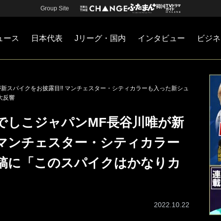
Group Site
ュース
日本代表
Jリーグ・国内
インタビュー
ビジネ
・国内
カー
ネジメント
Jリーグ・国内
戦術
注目選手
海外サッカー
監督
マネー
チームマネジメント
日本代表
唯が新スパイクをお披露目!! マンチェスター・シティカラーも入った新シュ
大反響
 なでしこジャパンMF長谷川唯が新
 マンチェスター・シティカラー
稿に「このスパイクはかなりカ
2022.10.22