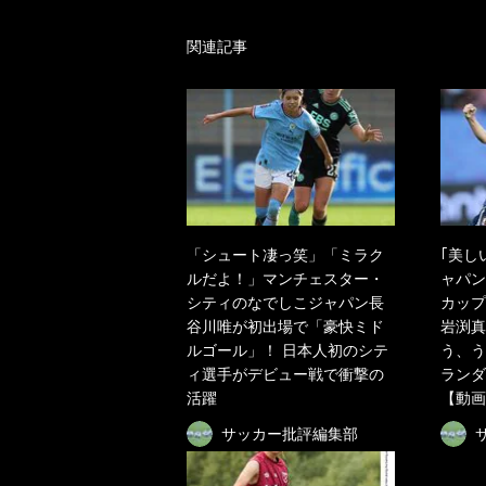
関連記事
「シュート凄っ笑」「ミラク
｢美し
ルだよ！」マンチェスター・
ャパン
シティのなでしこジャパン長
カップ
谷川唯が初出場で「豪快ミド
岩渕真
ルゴール」！ 日本人初のシテ
う、う
ィ選手がデビュー戦で衝撃の
ランダ
活躍
【動画
サッカー批評編集部