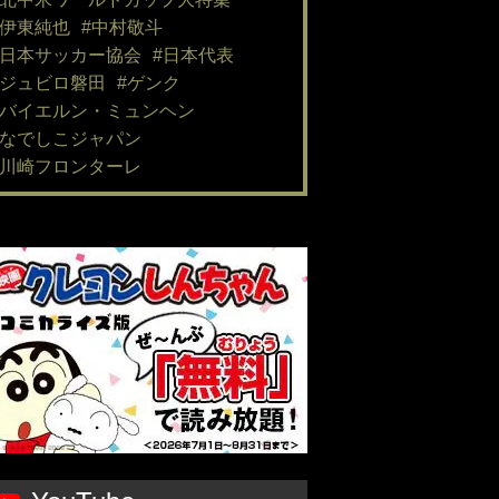
#伊東純也
#中村敬斗
#日本サッカー協会
#日本代表
#ジュビロ磐田
#ゲンク
#バイエルン・ミュンヘン
#なでしこジャパン
#川崎フロンターレ