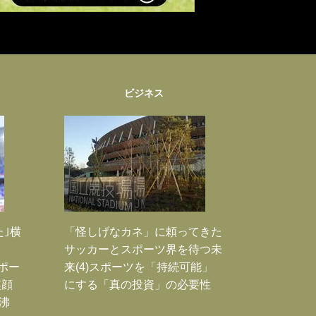
ビジネス
た｣横
「怪しげなカネ」に頼ってきた
サッカーとスポーツ界を待つ未
Jポー
来(4)スポーツを「持続可能」
笑顔
にする「真の投資」の必要性
沸