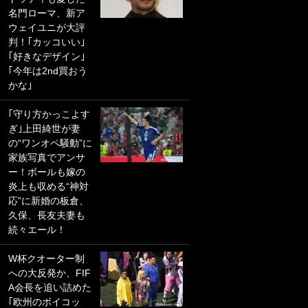
名門ローマ、新ア
PKにイタリア代表
ウェイユニが大評
GKも成す術なし！
判！｢カッコいい｣
｢ノーチャンスすぎ
｢好きなデザイン｣
るわ｣｢綺世のPKの
｢今年は2nd買おう
上手さは世界屈指
かな｣
かも｣
｢守り方かっこよす
｢また敬斗が魚に
ぎ｣上田綺世が妻
笑｣菅原由勢がW杯
の“ワンオペ騒動”に
戦士の夏休み秘蔵
家族写真でアンサ
ショット公開！ 川
ー！ボールも嫁の
口春奈と結婚のモ
炎上も収める“神対
テ男も登場で｢写真
応”に新婚の板倉、
全部楽しそう｣｢タ
久保、長友夫妻も
ケの水中かわいす
続々エール！
ぎる」
W杯クオーター制
｢セカンドで決まり
への大反発か、FIF
だな｣19歳の日本代
A会長を追い詰めた
表MFが加入したス
｢欧州のボイコッ
ペイン名門、“地中