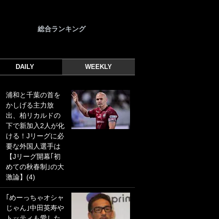
総合ランキング
DAILY
WEEKLY
浦和と千葉の首を
｢光の速さじゃん｣
かしげる主力放
｢えっぐいミドル｣
出、柏リカルドの
ドイツ名門移籍の
下で新加入2人が化
日本代表23歳ボラ
ける！Jリーグに必
ンチ、移籍後初ゴ
要な外国人選手は
ールに驚愕！｢見た
【Jリーグ開幕｢初
事ないシュートや｣
めての秋春制｣の大
｢聡がどんどん遠く
激論】(4)
なっていく」
｢めーっちゃオシャ
｢誰が止めれんねん
じゃん｣中田英寿や
w｣フェイエ上田綺
トッティも愛した
世の“神コース”弾丸