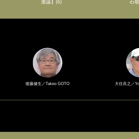
激論】(6)
石敬
後藤健生／Takeo GOTO
大住良之／Yosh