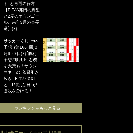
ト｣と再選の行方
海の夕日”新アウェ
【FIFA3兆円の野望
イユニに大反響｢か
と2度のオウンゴー
っこよすぎ｣｢革新
ル、来年3月の会長
的｣｢ソソられる！｣
選】(3)
｢お土産最高すぎ
サッカーくじ｢toto
笑｣｢どうやって入
予想｣(第1664回)8
手？｣ブライトン帰
月8・9日(2)｢勝利
還の三笘薫、同僚
予想7割以上｣を覆
に“ポケカ”をプレゼ
す大穴も！サウジ
ント！｢薫の笑顔見
マネーの｢監督引き
れてよかった｣｢大
抜き｣ドタバタ劇
喜びのリュテル可
と、｢特別な日｣が
愛すぎ｣
勝敗を分ける！
ランキングをも
ランキングをもっと見る
#北中米ワールドカップ大特集