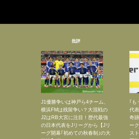
批評
J1優勝争いは神戸ら4チーム、
｢も
横浜FMは残留争い？大混戦の
代表
J2はRB大宮に注目！歴代最強
奇
の日本代表をJリーグから【Jリ
ー
ーグ開幕｢初めての秋春制｣の大
スト