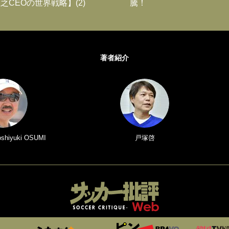
之CEOの世界戦略】(2)
騰！
著者紹介
iyuki OSUMI
戸塚啓