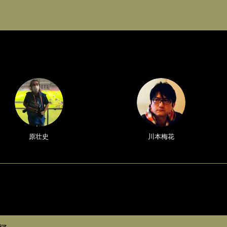
原壮史
川本梅花