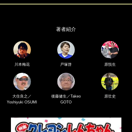
著者紹介
川本梅花
戸塚啓
原悦生
大住良之／
後藤健生／Takeo
原壮史
Yoshiyuki OSUMI
GOTO