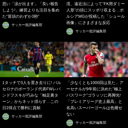
思い「涙が出ます」「良い報告
滉、遠近法によって”FK用ダミー
しよう!」練習よりも注目を集め
人形”の頭にスッポリ収まる…ボ
た“冒頭のわずか3秒”
ルシアMGが投稿した「シュール
画像」にさまざまな反応
サッカー批評編集部
サッカー批評編集部
1タッチで3人を置き去りに! バル
「少なくとも1000回は見た」ア
セロナのポーランド代表FWレバ
ーセナルが9年前に決めた”極上
ンドフスキが巧みな「軸足裏タ
パスワーク”ゴラッソに再脚光!
ーン」からネット揺らす…この
「プレミアリーグ史上最高」と
日2得点で勝利に貢献
名高いスーパーゴールは色褪せ
ない
サッカー批評編集部
サッカー批評編集部