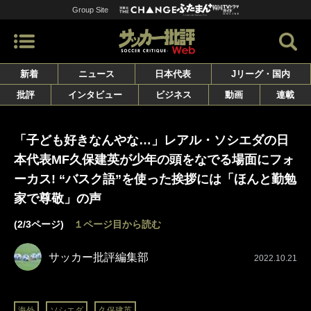
Group Site
新着
ニュース
日本代表
Jリーグ・国内
批評
インタビュー
ビジネス
動画
連載
「子ども好きなんやな…」レアル・ソシエダの日
本代表MF久保建英が少年の頭をなでる場面にフォ
ーカス! “バスク語”を使った挨拶には「ほんと勤勉
家で尊敬」の声
(2/3ページ)
１ページ目から読む
サッカー批評編集部
2022.10.21
海外
ソシエダ
久保建英