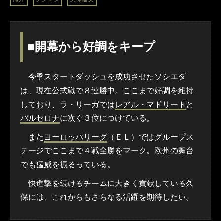
■開幕から好調をキープ
今季スタートダッシュを成功させたソシエダ
は、現在公式戦で８連勝中。ここまで好調を維持
しており、ラ・リーガでは
レアル・マドリード
と
バルセロナ
に次ぐ３位につけている。
また
ヨーロッパリーグ
（ＥＬ）ではグループス
テージでここまで４戦全勝をマーク。欧州の舞台
でも猛威を振るっている。
快進撃を続けるチームに大きく貢献している久
保には、これからもさらなる活躍を期待したい。