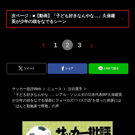
次ページ：■【動画】「子ども好きなんやな…」久保建
英が少年の頭をなでるシーン
1
2
3
ツイート
シェア
LINEで送る
サッカー批評Web
ニュース
注目選手
「子ども好きなんやな…」レアル・ソシエダの日本代表MF久保建英
が少年の頭をなでる場面にフォーカス! “バスク語”を使った挨拶には
「ほんと勤勉家で尊敬」の声