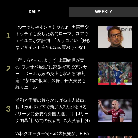
DAILY
WEEKLY
｢めーっちゃオシャじゃん｣中田英寿や
トッティも愛した名門ローマ、新アウ
ェイユニが大評判！｢カッコいい｣｢好き
なデザイン｣｢今年は2nd買おうかな｣
｢守り方かっこよすぎ｣上田綺世が妻
の“ワンオペ騒動”に家族写真でアンサ
ー！ボールも嫁の炎上も収める“神対
応”に新婚の板倉、久保、長友夫妻も
続々エール！
浦和と千葉の首をかしげる主力放出、
柏リカルドの下で新加入2人が化ける！
Jリーグに必要な外国人選手は【Jリー
グ開幕｢初めての秋春制｣の大激論】(4)
W杯クオーター制への大反発か、FIFA