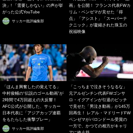
決」! 「需要しかない」の声が挙
画」を公開！ フランス代表FWカ
がった公式YouTube
リム・ベンゼマが見せた「得
点」「アシスト」「スーパーテ
サッカー批評編集部
クニック」が凝縮された珠玉の
祝福映像
「ほんま興奮したの覚えてる」
「こっちまで泣きそうなるな」
中村俊輔の“伝説のゴール動画”が
元アルゼンチン代表FWゴンサ
2時間で4万回超えの大反響！
ロ・イグアインが引退のピッチ
AFC公式が公開した、サッカー
で見せた「男泣き動画」が145万
日本代表に「アジアカップ連覇
回再生！ レアル・マドリードFW
をもたらした衝撃プレー」
ベンゼマがバロンドール受賞の
一方で、かつての相方がキャリ
サッカー批評編集部
アに終止符