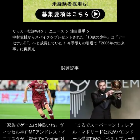
サッカー批評Web
ニュース
注目選手
中村俊輔からスパイクをプレゼントされた「10歳の少年」は「アー
セナルDF」へと成長していた！ 今季限りの引退で「2006年の出来
事」に再脚光
関連記事
「家族でゲームは仲良いね」ヴ
「まるでスーパーマン！」レア
ィッセル神戸MFアンドレス・イ
ル・マドリード公式がバロンド
ニエスタが「親子でeFootball対
ール受賞FWの「ベストプレー動