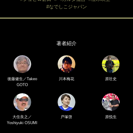
#なでしこジャパン
著者紹介
後藤健生／Takeo
川本梅花
原壮史
GOTO
大住良之／
戸塚啓
原悦生
Yoshiyuki OSUMI