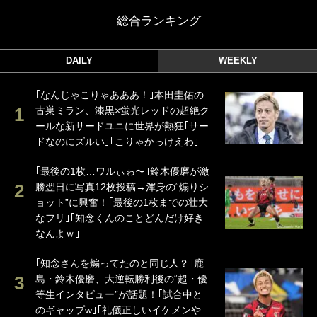
総合ランキング
DAILY
WEEKLY
｢なんじゃこりゃあああ！｣本田圭佑の
古巣ミラン、漆黒×蛍光レッドの超絶ク
ールな新サードユニに世界が熱狂｢サー
ドなのにズルい｣｢こりゃかっけえわ｣
｢最後の1枚…ワルぃゎ〜｣鈴木優磨が激
勝翌日に写真12枚投稿→渾身の“煽りシ
ョット”に興奮！｢最後の1枚までの壮大
なフリ｣｢知念くんのことどんだけ好き
なんよｗ｣
｢知念さんを煽ってたのと同じ人？｣鹿
島・鈴木優磨、大逆転勝利後の“超・優
等生インタビュー”が話題！｢試合中と
のギャップw｣｢礼儀正しいイケメンや