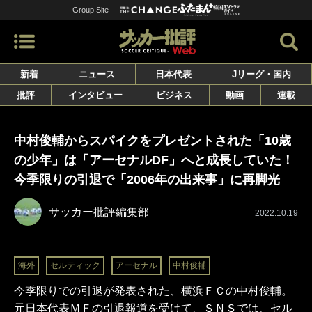
Group Site
新着
ニュース
日本代表
Jリーグ・国内
批評
インタビュー
ビジネス
動画
連載
中村俊輔からスパイクをプレゼントされた「10歳
の少年」は「アーセナルDF」へと成長していた！
今季限りの引退で「2006年の出来事」に再脚光
サッカー批評編集部
2022.10.19
海外
セルティック
アーセナル
中村俊輔
今季限りでの引退が発表された、横浜ＦＣの中村俊輔。
元日本代表ＭＦの引退報道を受けて、ＳＮＳでは、セル