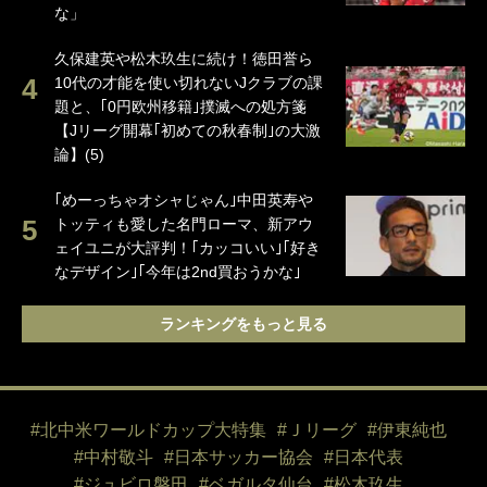
な」
久保建英や松木玖生に続け！徳田誉ら
10代の才能を使い切れないJクラブの課
題と、｢0円欧州移籍｣撲滅への処方箋
【Jリーグ開幕｢初めての秋春制｣の大激
論】(5)
｢めーっちゃオシャじゃん｣中田英寿や
トッティも愛した名門ローマ、新アウ
ェイユニが大評判！｢カッコいい｣｢好き
なデザイン｣｢今年は2nd買おうかな｣
ランキングをもっと見る
#北中米ワールドカップ大特集
#Ｊリーグ
#伊東純也
#中村敬斗
#日本サッカー協会
#日本代表
#ジュビロ磐田
#ベガルタ仙台
#松木玖生