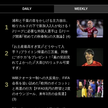
DAILY
WEEKLY
浦和と千葉の首をかしげる主力放出、
柏リカルドの下で新加入2人が化ける！
Jリーグに必要な外国人選手は【Jリー
グ開幕｢初めての秋春制｣の大激論】(4)
｢お土産最高すぎ笑｣｢どうやって入
手？｣ブライトン帰還の三笘薫、同僚
に“ポケカ”をプレゼント！｢薫の笑顔見
れてよかった｣｢大喜びのリュテル可愛
すぎ｣
W杯クオーター制への大反発か、FIFA
会長を追い詰めた｢欧州のボイコット｣
と再選の行方【FIFA3兆円の野望と2度
のオウンゴール、来年3月の会長選】
(3)