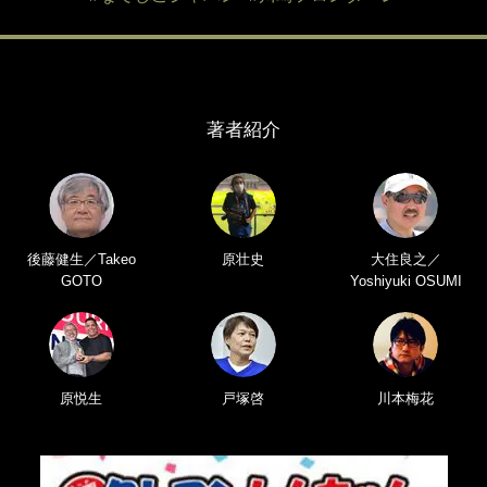
著者紹介
後藤健生／Takeo
原壮史
大住良之／
GOTO
Yoshiyuki OSUMI
原悦生
戸塚啓
川本梅花