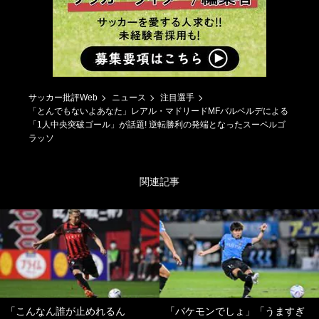
サッカー批評Web
ニュース
注目選手
「とんでもないよあなた」レアル・マドリードMFバルベルデによる
「1人中央突破ゴール」が話題! 逆転勝利の発端となったスーペルゴ
ラッソ
関連記事
「こんなん誰が止めれるん
「バケモンでしょ」「うますぎ