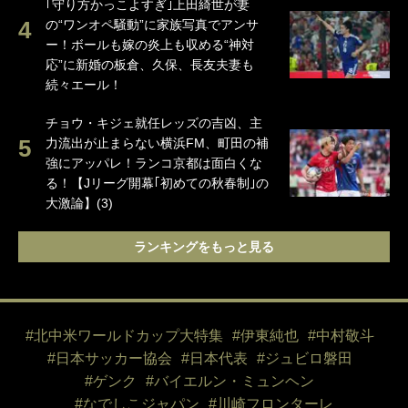
｢守り方かっこよすぎ｣上田綺世が妻
の“ワンオペ騒動”に家族写真でアンサ
ー！ボールも嫁の炎上も収める“神対
応”に新婚の板倉、久保、長友夫妻も
続々エール！
チョウ・キジェ就任レッズの吉凶、主
力流出が止まらない横浜FM、町田の補
強にアッパレ！ランコ京都は面白くな
る！【Jリーグ開幕｢初めての秋春制｣の
大激論】(3)
ランキングをもっと見る
#北中米ワールドカップ大特集
#伊東純也
#中村敬斗
#日本サッカー協会
#日本代表
#ジュビロ磐田
#ゲンク
#バイエルン・ミュンヘン
#なでしこジャパン
#川崎フロンターレ