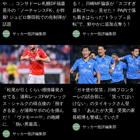
や…」コンサドーレ札幌DF福森
る！」川崎MF脇坂が「スゴすぎ
晃斗の「ノーチャンスFK」が炸
反転ゴール」見せた！ PA内で落
裂! ジュビロ磐田戦での先制弾が
ち着きはらった“トラップ→反
話題
転”で、鮮やかに追加点奪う！
サッカー批評編集部
サッカー批評編集部
「松尾が引くくらい感情爆発さ
「ガキ使や笑笑」川崎フロンタ
せてる」浦和レッズFWアレック
ーレの試合前に、「笑ってはい
ス・シャルクの得点後の「熱す
けない」のタイキックさん登
ぎる姿」が浦和サポの心を掴ん
場！ 「あんたが大賞」受賞の家
だ！ 「ヴァモーー!!!」の咆哮
長昭博も警戒していた⁉
に、「熱い男最高」
サッカー批評編集部
サッカー批評編集部