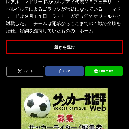
レアル・マドリードのウルグアイ代表ＭＦフェデリコ・
バルベルデによるゴラッソが話題になっている。 マド
リードは９月１１日、ラ・リーガ第５節でマジョルカと
対戦した。 チームは開幕からここまでの４戦で全勝を
記録。好調を維持していたものの、ホーム…
続きを読む
ツイート
シェア
LINEで送る