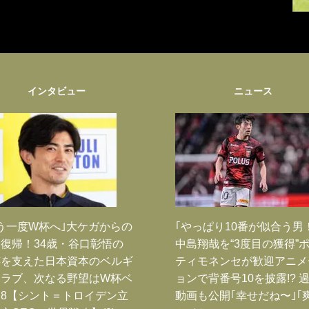
インタビュー
ニュース
う一度W杯へ｣大ケガからの
｢やっぱり10番が似合う男
復帰！34歳・谷口彰悟の
中島翔哉を“3度目の獲得”
跡を支えた日本資本のベルギ
ティモネンセが歓迎アニメ
クラブ、次なる野望はW杯ベ
ョンで背番号10を披露!? 
8【シント＝トロイデン立
動画も公開｢幸せだね〜｣｢