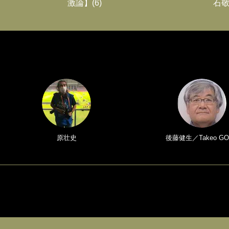
激論】(6)
石敬
原壮史
後藤健生／Takeo GO