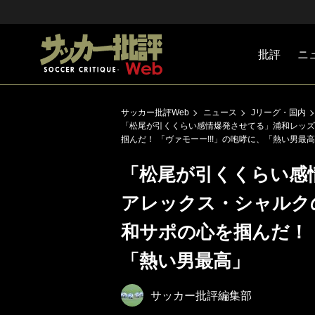
批評
ニ
Jリーグ
戦術
注目選手
海外サッ
監督
マネー
チームマ
日本代表
サッカー批評Web
ニュース
Jリーグ・国内
「松尾が引くくらい感情爆発させてる」浦和レッズ
掴んだ！ 「ヴァモーー!!!」の咆哮に、「熱い男最
「松尾が引くくらい感
アレックス・シャルク
和サポの心を掴んだ！ 
「熱い男最高」
サッカー批評編集部