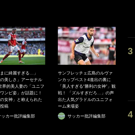
まに綺麗すぎる…」
サンフレッチェ広島のルヴァ
の美しさ」アーセナル
ンカップベスト4進出の裏に
世界的美人妻の「ユニフ
「美人すぎる“勝利の女神”」観
ワンピ姿」が話題に！
戦！ 「ズルすぎだろ…」の声
の女神」と称えられた
出た人気グラドルのユニフォ
投稿
ーム来場姿
サッカー批評編集部
サッカー批評編集部