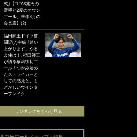
式｣【FIFA3兆円の
海の夕日”新アウェ
野望と2度のオウン
イユニに大反響｢か
ゴール、来年3月の
っこよすぎ｣｢革新
会長選】(2)
的｣｢ソソられる！｣
福田師王ドイツ奮
｢お土産最高すぎ
闘記(7)中編 ｢這い
笑｣｢どうやって入
上がります。やる
手？｣ブライトン帰
よ俺は！｣福田師王
還の三笘薫、同僚
が語る移籍後初ゴ
に“ポケカ”をプレゼ
ール！つかみ始め
ント！｢薫の笑顔見
たストライカーと
れてよかった｣｢大
しての感覚と、も
喜びのリュテル可
どかしいウインタ
愛すぎ｣
ーブレイク
ランキングをも
ランキングをもっと見る
#北中米ワールドカップ大特集