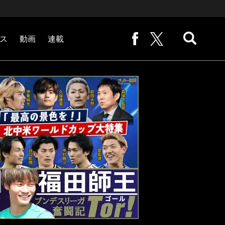
ス
動画
連載
熊崎敬の「路地から始まる処世術」
下田恒幸の「10倍面白くなるサッカー中継の見方」
サッカー批評PHOTOギャラリー「ピッチの焦点」
後藤健生の「蹴球放浪記」
原悦生PHOTOギャラリー「サッカー遠近」
「だれかに言いたくなる記録」
福田師王「ブンデスリーガ奮闘記 Tor!」
大住良之の「この世界のコーナーエリアから」