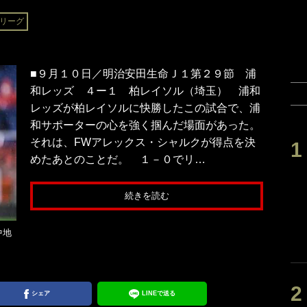
リーグ
■９月１０日／明治安田生命Ｊ１第２９節 浦
和レッズ ４ー１ 柏レイソル（埼玉） 浦和
レッズが柏レイソルに快勝したこの試合で、浦
和サポーターの心を強く掴んだ場面があった。
それは、FWアレックス・シャルクが得点を決
めたあとのことだ。 １－０でリ…
続きを読む
中地
シェア
LINEで送る