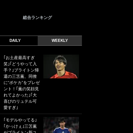
総合ランキング
DAILY
WEEKLY
｢お土産最高すぎ
｢光の速さじゃん｣
笑｣｢どうやって入
｢えっぐいミドル｣
手？｣ブライトン帰
ドイツ名門移籍の
還の三笘薫、同僚
日本代表23歳ボラ
に“ポケカ”をプレゼ
ンチ、移籍後初ゴ
ント！｢薫の笑顔見
ールに驚愕！｢見た
れてよかった｣｢大
事ないシュートや｣
喜びのリュテル可
｢聡がどんどん遠く
愛すぎ｣
なっていく」
｢モデルやってる｣
｢誰が止めれんねん
｢かっけぇ｣三笘薫
w｣フェイエ上田綺
がブライトン新ユ
世の“神コース”弾丸