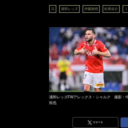
J1
浦和レッズ
伊藤敦樹
松尾佑介
Ｊ
浦和レッズFWアレックス・シャルク 撮影：
拓也
ツイート