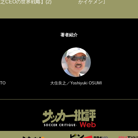
之CEOの世界戦略】(2)
かイケメン｣
著者紹介
TO
大住良之／Yoshiyuki OSUMI