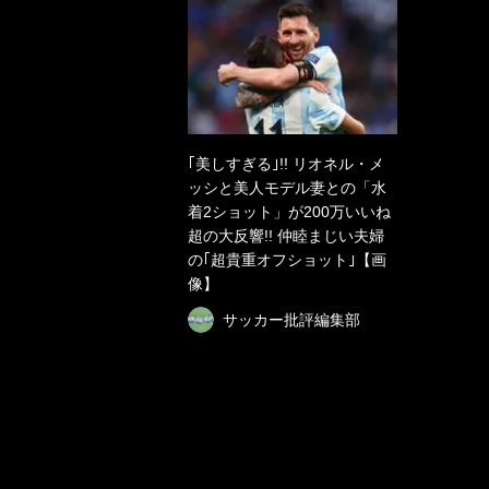
｢美しすぎる｣!! リオネル・メ
ッシと美人モデル妻との「水
着2ショット」が200万いいね
超の大反響!! 仲睦まじい夫婦
の｢超貴重オフショット｣【画
像】
サッカー批評編集部