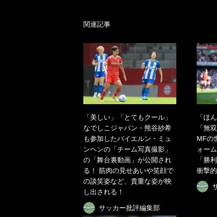
関連記事
「美しい」「とてもクール」
「ほん
なでしこジャパン・熊谷紗希
「無双
も参加したバイエルン・ミュ
MFの
ンヘンの「チーム写真撮影」
ォーム
の「舞台裏動画」が公開され
「勝利
る！ 筋肉の見せあいや笑顔で
衝撃的
の談笑姿など、貴重な姿が映
し出される！
サッカー批評編集部