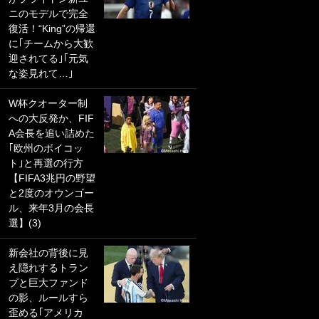
ニのモデルで完全
PKにイタリア代表
復活！“King”の帰還
GKも成す術なし！
に｢チームから大歓
｢ノーチャンスすぎ
迎されてる｣｢元気
るわ｣｢綺世のPKの
な姿見れて…｣
上手さは世界屈指
かも｣
W杯クオーター制
への大反発か、FIF
｢また敬斗が魚に
A会長を追い詰めた
笑｣菅原由勢がW杯
｢欧州のボイコッ
戦士の夏休み秘蔵
ト｣と再選の行方
ショット公開！ 川
【FIFA3兆円の野望
口春奈と結婚のモ
と2度のオウンゴー
テ男も登場で｢写真
ル、来年3月の会長
全部楽しそう｣｢タ
選】(3)
ケの水中かわいす
ぎる」
新会社の背後に見
え隠れするトラン
｢セカンドで決まり
プと巨大ファンド
だな｣19歳の日本代
の影、ルールすら
表MFが加入したス
歪める｢アメリカ
ペイン名門、“地中