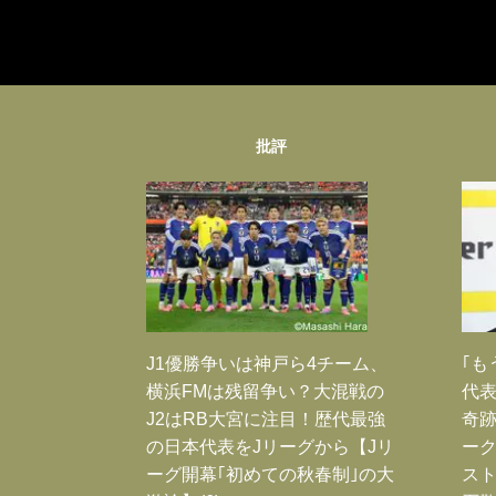
批評
J1優勝争いは神戸ら4チーム、
｢も
横浜FMは残留争い？大混戦の
代表
J2はRB大宮に注目！歴代最強
奇
の日本代表をJリーグから【Jリ
ー
ーグ開幕｢初めての秋春制｣の大
スト