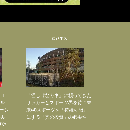
ビジネス
！｣
「怪しげなカネ」に頼ってきた
ポル
サッカーとスポーツ界を待つ未
ーシ
来(4)スポーツを「持続可能」
過去
にする「真の投資」の必要性
爽や