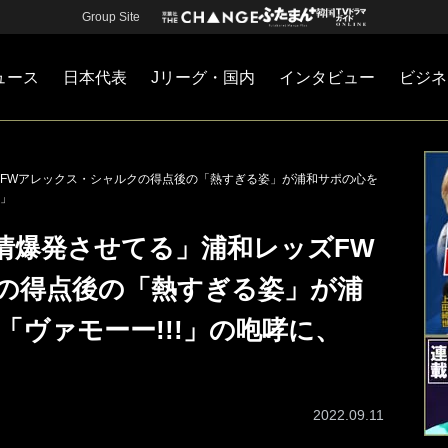
Group Site
ュース
日本代表
Jリーグ・国内
インタビュー
ビジネ
・国内
カー
ネジメント
Jリーグ・国内
戦術
注目選手
海外サッカー
監督
マネー
チームマネジメント
日本代表
FWアレックス・シャルクの得点後の「熱すぎる姿」が浦和サポの心を
高」
情爆発させてる」浦和レッズFW
の得点後の「熱すぎる姿」が浦
「ヴァモーー!!!」の咆哮に、
2022.09.11