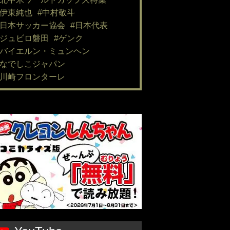
#伊東純也
#中村敬斗
#日本サッカー協会
#日本代表
#ジュビロ磐田
#ゲンク
#バイエルン・ミュンヘン
#なでしこジャパン
#川崎フロンターレ