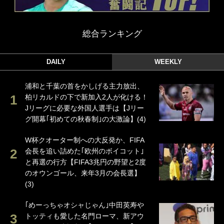
総合ランキング
DAILY
WEEKLY
浦和と千葉の首をかしげる主力放出、
柏リカルドの下で新加入2人が化ける！
Jリーグに必要な外国人選手は【Jリー
グ開幕｢初めての秋春制｣の大激論】(4)
W杯クオーター制への大反発か、FIFA
会長を追い詰めた｢欧州のボイコット｣
と再選の行方【FIFA3兆円の野望と2度
のオウンゴール、来年3月の会長選】
(3)
｢めーっちゃオシャじゃん｣中田英寿や
トッティも愛した名門ローマ、新アウ