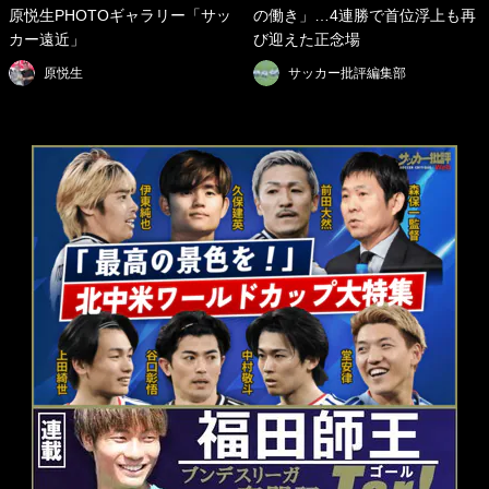
原悦生PHOTOギャラリー「サッ
の働き」…4連勝で首位浮上も再
カー遠近」
び迎えた正念場
原悦生
サッカー批評編集部