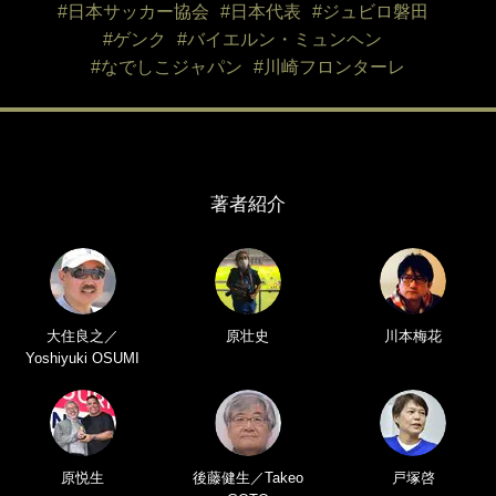
#日本サッカー協会
#日本代表
#ジュビロ磐田
#ゲンク
#バイエルン・ミュンヘン
#なでしこジャパン
#川崎フロンターレ
著者紹介
大住良之／
原壮史
川本梅花
Yoshiyuki OSUMI
原悦生
後藤健生／Takeo
戸塚啓