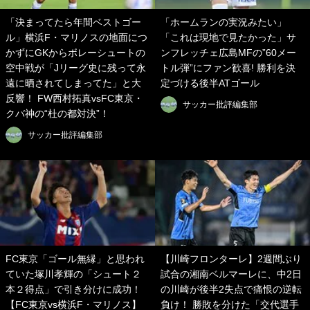
「決まってたら年間ベストゴー
「ホームランの実況みたい」
ル」横浜F・マリノスの地面につ
「これは現地で見たかった」サ
かずにGKからボレーシュートの
ンフレッチェ広島MFの”60メー
空中戦が「Jリーグ史に残って永
トル弾”にファン歓喜! 勝利を決
遠に晒されてしまってた」と大
定づける後半ATゴール
反響！ FW西村拓真vsFC東京・
サッカー批評編集部
クバ神の“杜の都対決”！
サッカー批評編集部
FC東京「ゴール無縁」と思われ
【川崎フロンターレ】2週間ぶり
ていた塚川孝輝の「シュート２
試合の湘南ベルマーレに、中2日
本２得点」で引き分けに成功！
の川崎が後半2失点で痛恨の逆転
【FC東京vs横浜F・マリノス】
負け！ 勝敗を分けた「交代選手