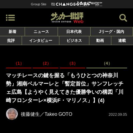
Group Site
新着
ニュース
日本代表
Jリーグ・国内
批評
インタビュー
ビジネス
動画
連載
（1）
（2）
（3）
（4）
マッチレースの鍵を握る「もうひとつの神奈川
勢」湘南ベルマーレと「暫定首位」サンフレッチ
ェ広島【ようやく見えてきた優勝争いの構図「川
崎フロンターレ×横浜F・マリノス」】(4)
後藤健生／Takeo GOTO
2022.09.05