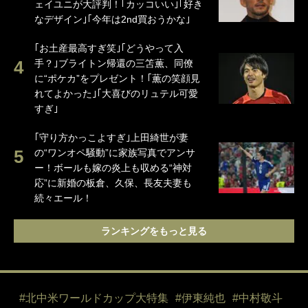
ェイユニが大評判！｢カッコいい｣｢好き
なデザイン｣｢今年は2nd買おうかな｣
｢お土産最高すぎ笑｣｢どうやって入
手？｣ブライトン帰還の三笘薫、同僚
に“ポケカ”をプレゼント！｢薫の笑顔見
れてよかった｣｢大喜びのリュテル可愛
すぎ｣
｢守り方かっこよすぎ｣上田綺世が妻
の“ワンオペ騒動”に家族写真でアンサ
ー！ボールも嫁の炎上も収める“神対
応”に新婚の板倉、久保、長友夫妻も
続々エール！
ランキングをもっと見る
#北中米ワールドカップ大特集
#伊東純也
#中村敬斗