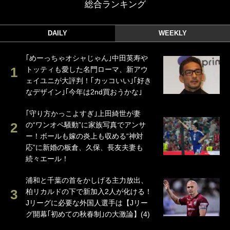
総合ランキング
DAILY
WEEKLY
｢めーっちゃオシャじゃん｣中田英寿や
トッティも愛した名門ローマ、新アウ
ェイユニが大評判！｢カッコいい｣｢好き
なデザイン｣｢今年は2nd買おうかな｣
｢守り方かっこよすぎ｣上田綺世が妻
の“ワンオペ騒動”に家族写真でアンサ
ー！ボールも嫁の炎上も収める“神対
応”に新婚の板倉、久保、長友夫妻も
続々エール！
浦和と千葉の首をかしげる主力放出、
柏リカルドの下で新加入2人が化ける！
Jリーグに必要な外国人選手は【Jリー
グ開幕｢初めての秋春制｣の大激論】(4)