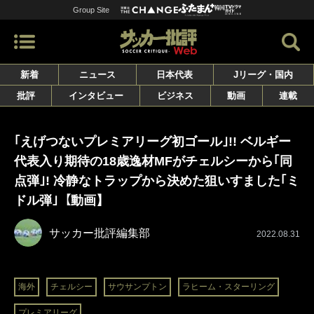
Group Site
新着
ニュース
日本代表
Jリーグ・国内
批評
インタビュー
ビジネス
動画
連載
｢えげつないプレミアリーグ初ゴール｣!! ベルギー
代表入り期待の18歳逸材MFがチェルシーから｢同
点弾｣! 冷静なトラップから決めた狙いすました｢ミ
ドル弾｣【動画】
サッカー批評編集部
2022.08.31
海外
チェルシー
サウサンプトン
ラヒーム・スターリング
プレミアリーグ