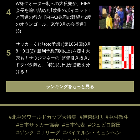
W杯クオーター制への大反発か、FIFA
会長を追い詰めた｢欧州のボイコット｣
と再選の行方【FIFA3兆円の野望と2度
のオウンゴール、来年3月の会長選】
(3)
サッカーくじ｢toto予想｣(第1664回)8月
8・9日(2)｢勝利予想7割以上｣を覆す大
穴も！サウジマネーの｢監督引き抜き｣
ドタバタ劇と、｢特別な日｣が勝敗を分
ける！
ランキングをもっと見る
#北中米ワールドカップ大特集
#伊東純也
#中村敬斗
#日本サッカー協会
#日本代表
#ジュビロ磐田
#ゲンク
#Ｊリーグ
#バイエルン・ミュンヘン