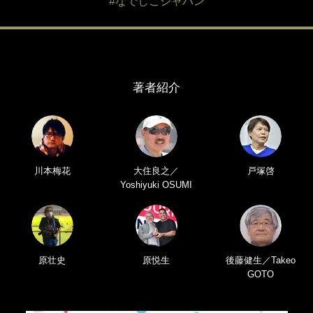
#なでしこジャパン
著者紹介
川本梅花
大住良之／
戸塚啓
Yoshiyuki OSUMI
原壮史
原悦生
後藤健生／Takeo
GOTO