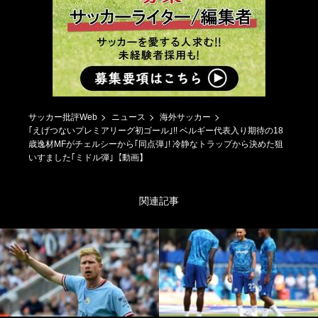
サッカー批評Web
ニュース
海外サッカー
｢えげつないプレミアリーグ初ゴール｣!! ベルギー代表入り期待の18
歳逸材MFがチェルシーから｢同点弾｣! 冷静なトラップから決めた狙
いすました｢ミドル弾｣【動画】
関連記事