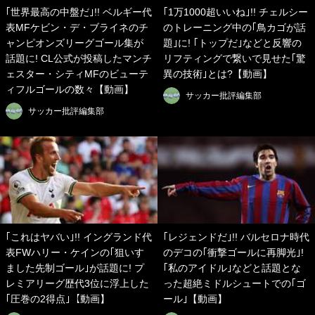
｢世界最高の中盤だ｣!! ベルギー代
｢1万1000超いいね｣!! チェルシー
表MFケビン・デ・ブライネのチ
のトレーニング中の｢鳥カゴが話
ャンピオンズリーグゴール集が
題｣に! ｢トップだ｣などと反響の
話題に! CL公式が投稿したマンチ
リフティングで繋いで見せた｢驚
ェスター・シティMFのビューテ
異の技術｣とは?【動画】
ィフルゴールの数々【動画】
サッカー批評編集部
サッカー批評編集部
｢これはヤバい｣!! イングランド代
｢レジェンドだ｣!! バルセロナ時代
表FWハリー・ケインの｢狙いす
のデコの｢衝撃ゴールに再脚光｣!
ました先制ゴール｣が話題に! プ
｢私のアイドル｣などと話題とな
レミアリーグ歴代3位に浮上した
った超絶ミドルシュートでの｢ゴ
｢圧巻の2得点｣【動画】
ール｣【動画】