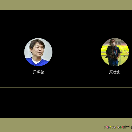
戸塚啓
原壮史