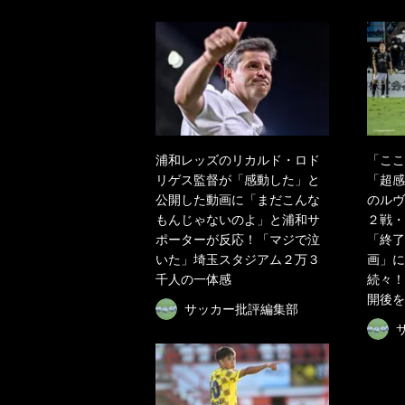
浦和レッズのリカルド・ロド
「ここ
リゲス監督が「感動した」と
「超感
公開した動画に「まだこんな
のルヴ
もんじゃないのよ」と浦和サ
２戦・
ポーターが反応！「マジで泣
「終了
いた」埼玉スタジアム２万３
画」に
千人の一体感
続々！
開後を
サッカー批評編集部