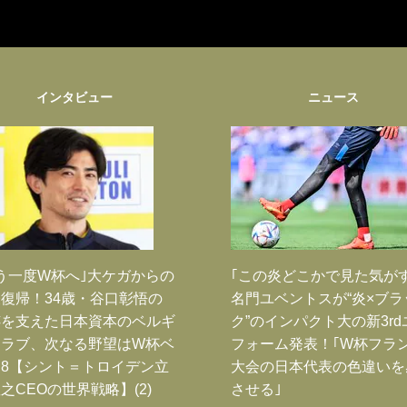
インタビュー
ニュース
う一度W杯へ｣大ケガからの
｢この炎どこかで見た気が
復帰！34歳・谷口彰悟の
名門ユベントスが“炎×ブラ
跡を支えた日本資本のベルギ
ク”のインパクト大の新3rd
クラブ、次なる野望はW杯ベ
フォーム発表！｢W杯フラ
8【シント＝トロイデン立
大会の日本代表の色違いを
之CEOの世界戦略】(2)
させる｣