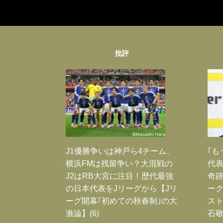
批評
J1優勝争いは神戸ら4チーム、
｢も
横浜FMは残留争い？大混戦の
代表
J2はRB大宮に注目！歴代最強
奇
の日本代表をJリーグから【Jリ
ー
ーグ開幕｢初めての秋春制｣の大
スト
激論】(6)
石敬