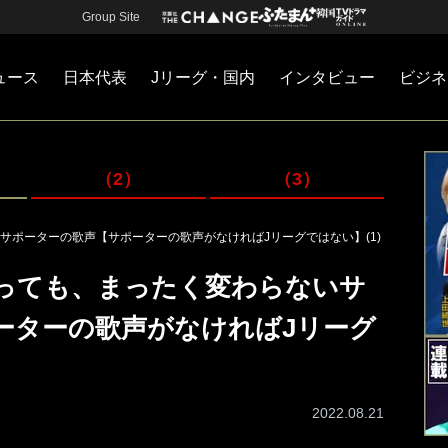
Group Site
ュース
日本代表
Jリーグ・国内
インタビュー
ビジネ
・国内
カー
ネジメント
Jリーグ・国内
戦術
注目選手
海外サッカー
監督
マネー
チームマネジメント
日本代表
（2）
（3）
サポーターの歌声【サポーターの歌声がなければJリーグではない】(1)
っても、まったく変わらないサ
ーターの歌声がなければJリーグ
2022.08.21