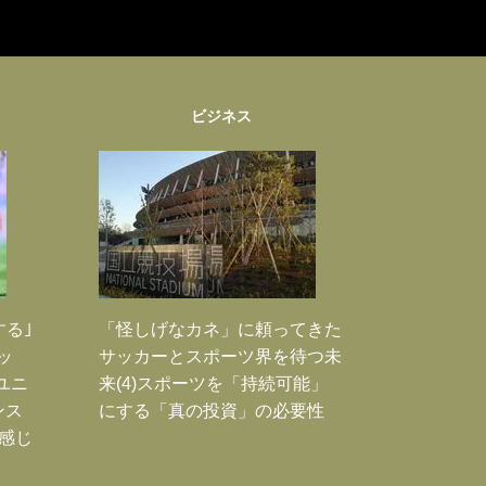
ビジネス
する｣
「怪しげなカネ」に頼ってきた
ッ
サッカーとスポーツ界を待つ未
ユニ
来(4)スポーツを「持続可能」
ンス
にする「真の投資」の必要性
感じ