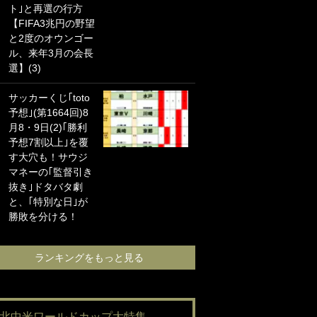
ト｣と再選の行方
海の夕日”新アウェ
【FIFA3兆円の野望
イユニに大反響｢か
と2度のオウンゴー
っこよすぎ｣｢革新
ル、来年3月の会長
的｣｢ソソられる！｣
選】(3)
｢お土産最高すぎ
サッカーくじ｢toto
笑｣｢どうやって入
予想｣(第1664回)8
手？｣ブライトン帰
月8・9日(2)｢勝利
還の三笘薫、同僚
予想7割以上｣を覆
に“ポケカ”をプレゼ
す大穴も！サウジ
ント！｢薫の笑顔見
マネーの｢監督引き
れてよかった｣｢大
抜き｣ドタバタ劇
喜びのリュテル可
と、｢特別な日｣が
愛すぎ｣
勝敗を分ける！
ランキングをも
ランキングをもっと見る
#北中米ワールドカップ大特集