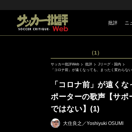
批評
ニ
Jリーグ
戦術
注目選手
海外サッ
監督
マネー
チームマ
日本代表
（1）
サッカー批評Web
批評
Jリーグ・国内
「コロナ前」が遠くなっても、まったく変わらない
「コロナ前」が遠くな
ポーターの歌声【サポ
ではない】(1)
大住良之／Yoshiyuki OSUMI