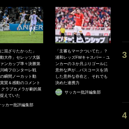
に混ざりたかった」
「主審もマークついてた」？
動大作」セレッソ大阪
浦和レッズFWキャスパー・ユ
ァンカップ準々決勝第
ンカーの３か月ぶりゴールに
川崎フロンターレ戦
意外な声が…パスコースを消
の瞬間ノーカット動
した意外な存在と、それでも
賞賛＆感動のコメント
決めた連携力
 クラブカメラが劇的展
サッカー批評編集部
捉えていた
サッカー批評編集部