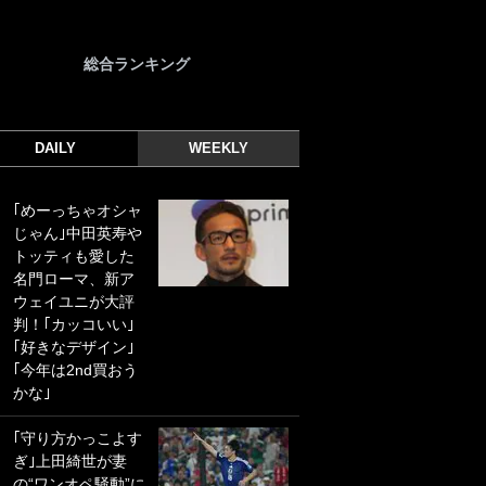
総合ランキング
DAILY
WEEKLY
｢めーっちゃオシャ
｢光の速さじゃん｣
じゃん｣中田英寿や
｢えっぐいミドル｣
トッティも愛した
ドイツ名門移籍の
名門ローマ、新ア
日本代表23歳ボラ
ウェイユニが大評
ンチ、移籍後初ゴ
判！｢カッコいい｣
ールに驚愕！｢見た
｢好きなデザイン｣
事ないシュートや｣
｢今年は2nd買おう
｢聡がどんどん遠く
かな｣
なっていく」
｢守り方かっこよす
｢誰が止めれんねん
ぎ｣上田綺世が妻
w｣フェイエ上田綺
の“ワンオペ騒動”に
世の“神コース”弾丸