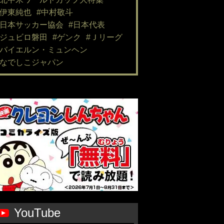
#伊東純也
#中村敬斗
#日本サッカー協会
#日本代表
#ジュビロ磐田
#ゲンク
#Ｊリーグ
#バイエルン・ミュンヘン
#なでしこジャパン
YouTube