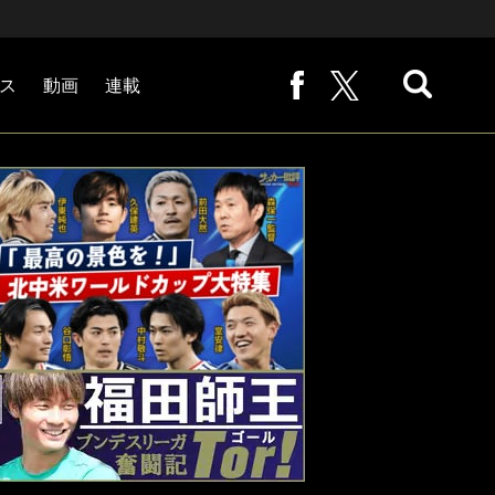
ス
動画
連載
熊崎敬の「路地から始まる処世術」
下田恒幸の「10倍面白くなるサッカー中継の見方」
サッカー批評PHOTOギャラリー「ピッチの焦点」
後藤健生の「蹴球放浪記」
原悦生PHOTOギャラリー「サッカー遠近」
「だれかに言いたくなる記録」
福田師王「ブンデスリーガ奮闘記 Tor!」
大住良之の「この世界のコーナーエリアから」