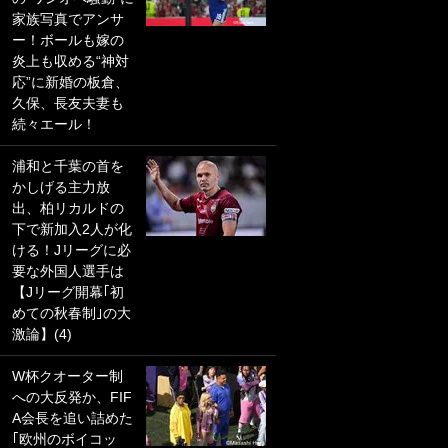
家族写真でアンサ
PKにイタリア代表
ー！ボールも嫁の
GKも成す術なし！
炎上も収める“神対
｢ノーチャンスすぎ
応”に新婚の板倉、
るわ｣｢綺世のPKの
久保、長友夫妻も
上手さは世界屈指
続々エール！
かも｣
浦和と千葉の首を
｢また敬斗が魚に
かしげる主力放
笑｣菅原由勢がW杯
出、柏リカルドの
戦士の夏休み秘蔵
下で新加入2人が化
ショット公開！ 川
ける！Jリーグに必
口春奈と結婚のモ
要な外国人選手は
テ男も登場で｢写真
【Jリーグ開幕｢初
全部楽しそう｣｢タ
めての秋春制｣の大
ケの水中かわいす
激論】(4)
ぎる」
W杯クオーター制
｢セカンドで決まり
への大反発か、FIF
だな｣19歳の日本代
A会長を追い詰めた
表MFが加入したス
｢欧州のボイコッ
ペイン名門、“地中