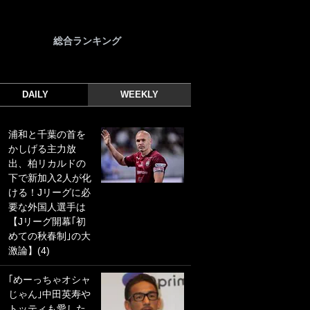
総合ランキング
DAILY
WEEKLY
浦和と千葉の首を
｢光の速さじゃん｣
かしげる主力放
｢えっぐいミドル｣
出、柏リカルドの
ドイツ名門移籍の
下で新加入2人が化
日本代表23歳ボラ
ける！Jリーグに必
ンチ、移籍後初ゴ
要な外国人選手は
ールに驚愕！｢見た
【Jリーグ開幕｢初
事ないシュートや｣
めての秋春制｣の大
｢聡がどんどん遠く
激論】(4)
なっていく」
｢めーっちゃオシャ
｢誰が止めれんねん
じゃん｣中田英寿や
w｣フェイエ上田綺
トッティも愛した
世の“神コース”弾丸