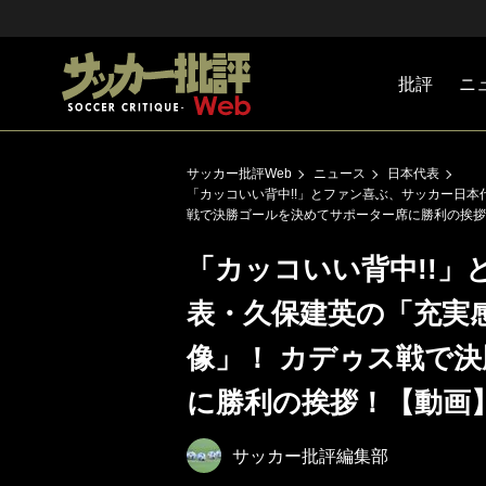
批評
ニ
Jリーグ
戦術
注目選手
海外サッ
監督
マネー
チームマ
日本代表
サッカー批評Web
ニュース
日本代表
「カッコいい背中!!」とファン喜ぶ、サッカー日
戦で決勝ゴールを決めてサポーター席に勝利の挨拶
「カッコいい背中!!
表・久保建英の「充実
像」！ カデゥス戦で
に勝利の挨拶！【動画
サッカー批評編集部