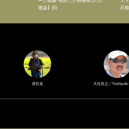
ーグ開幕｢初めての秋春制｣の大
スト
激論】(6)
石敬
原壮史
大住良之／Yoshiyuki