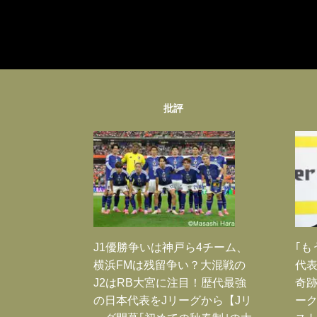
批評
J1優勝争いは神戸ら4チーム、
｢も
横浜FMは残留争い？大混戦の
代表
J2はRB大宮に注目！歴代最強
奇
の日本代表をJリーグから【Jリ
ー