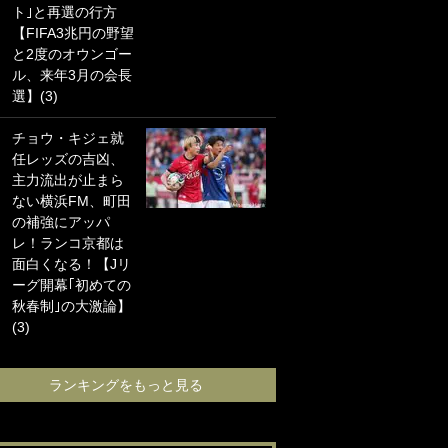
ト｣と再選の行方
海の夕日”新アウェ
【FIFA3兆円の野望
イユニに大反響｢か
と2度のオウンゴー
っこよすぎ｣｢革新
ル、来年3月の会長
的｣｢ソソられる！｣
選】(3)
｢お土産最高すぎ
チョウ・キジェ就
笑｣｢どうやって入
任レッズの吉凶、
手？｣ブライトン帰
主力流出が止まら
還の三笘薫、同僚
ない横浜FM、町田
に“ポケカ”をプレゼ
の補強にアッパ
ント！｢薫の笑顔見
レ！ランコ京都は
れてよかった｣｢大
面白くなる！【Jリ
喜びのリュテル可
ーグ開幕｢初めての
愛すぎ｣
秋春制｣の大激論】
(3)
ランキングをも
ランキングをもっと見る