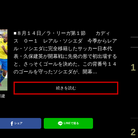
■８月１４日／ラ・リーガ第１節 カディ
ス ０ー１ レアル・ソシエダ 今季からレア
ル・ソシエダに完全移籍したサッカー日本代
表・久保建英が開幕戦に先発の形で初出場する
と、さっそくゴールを決めた。この背番号１４
のゴールを守ったソシエダが、開幕…
続きを読む
保建
シェア
LINEで送る