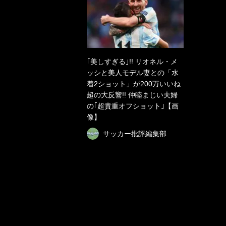
｢美しすぎる｣!! リオネル・メ
ッシと美人モデル妻との「水
着2ショット」が200万いいね
超の大反響!! 仲睦まじい夫婦
の｢超貴重オフショット｣【画
像】
サッカー批評編集部