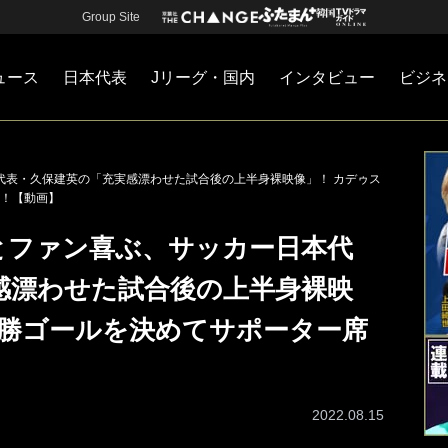
Group Site
ュース
日本代表
Jリーグ・国内
インタビュー
ビジネ
・国内
カー
ネジメント
Jリーグ・国内
戦術
注目選手
海外サッカー
監督
マネー
チームマネジメント
日本代表
本代表・久保建英の「充実感漂わせた試合後の上半身裸映像」！ カデゥス
！【動画】
」とファン喜ぶ、サッカー日本代
感漂わせた試合後の上半身裸映
決勝ゴールを決めてサポーター席
】
2022.08.15