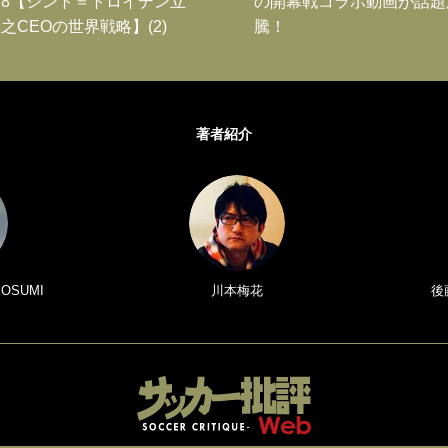
8【シント＝トロイデン立
の開幕戦コラボ動画が話題
之CEOの世界戦略】(2)
騰！
著者紹介
 OSUMI
川本梅花
後