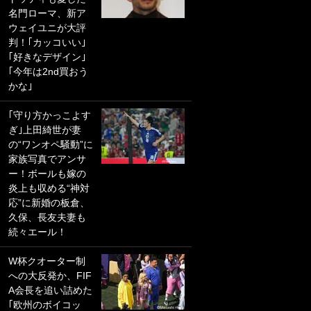
名門ローマ、新ア
PKにイタリア代表
ウェイユニが大評
GKも成す術なし！
判！｢カッコいい｣
｢ノーチャンスすぎ
｢好きなデザイン｣
るわ｣｢綺世のPKの
｢今年は2nd買おう
上手さは世界屈指
かな｣
かも｣
｢守り方かっこよす
｢また敬斗が魚に
ぎ｣上田綺世が妻
笑｣菅原由勢がW杯
の“ワンオペ騒動”に
戦士の夏休み秘蔵
家族写真でアンサ
ショット公開！ 川
ー！ボールも嫁の
口春奈と結婚のモ
炎上も収める“神対
テ男も登場で｢写真
応”に新婚の板倉、
全部楽しそう｣｢タ
久保、長友夫妻も
ケの水中かわいす
続々エール！
ぎる」
W杯クオーター制
｢セカンドで決まり
への大反発か、FIF
だな｣19歳の日本代
A会長を追い詰めた
表MFが加入したス
｢欧州のボイコッ
ペイン名門、“地中