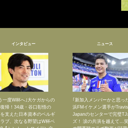
インタビュー
ニュース
う一度W杯へ｣大ケガからの
｢新加入メンバーかと思っ
復帰！34歳・谷口彰悟の
浜FMイケメン選手がTravis
跡を支えた日本資本のベルギ
Japanのセンターで完璧T
クラブ、次なる野望はW杯ベ
ズ！ 涙の共演を越えて…