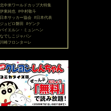
#北中米ワールドカップ大特集
#伊東純也
#中村敬斗
#日本サッカー協会
#日本代表
#ジュビロ磐田
#ゲンク
#バイエルン・ミュンヘン
#なでしこジャパン
#川崎フロンターレ