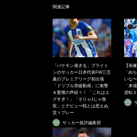
関連記事
「バケモン過ぎる」ブライト
【画像
ンのサッカー日本代表FW三笘
「めち
薫のプレミアリーグ初出場
いな〜
「ドリブル突破動画」に衝撃
「来場
＆驚嘆の声続々！ 「これはエ
逆転２
グすぎ！」「そりゃJじゃ無
双」とデビュー戦とは思えぬ
堂々プレー
サッカー批評編集部