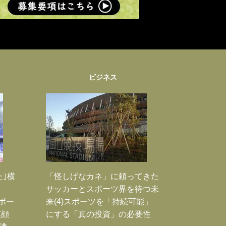
ビジネス
た｣横
「怪しげなカネ」に頼ってきた
サッカーとスポーツ界を待つ未
Jポー
来(4)スポーツを「持続可能」
笑顔
にする「真の投資」の必要性