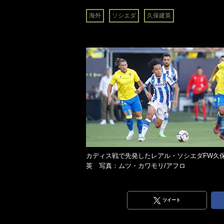
海外
ソシエダ
久保建英
カディス戦で先発したレアル・ソシエダFW久
英 写真：ムツ・カワモリ/アフロ
ツイート