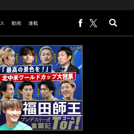
ス
動画
連載
熊崎敬の「路地から始まる処世術」
下田恒幸の「10倍面白くなるサッカー中継の見方」
サッカー批評PHOTOギャラリー「ピッチの焦点」
後藤健生の「蹴球放浪記」
原悦生PHOTOギャラリー「サッカー遠近」
「だれかに言いたくなる記録」
福田師王「ブンデスリーガ奮闘記 Tor!」
大住良之の「この世界のコーナーエリアから」