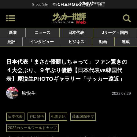
Group Site
新着
ニュース
日本代表
Jリーグ・国内
批評
インタビュー
ビジネス
動画
連載
日本代表「まさか優勝しちゃって」ファン驚きの
４大会ぶり、９年ぶり優勝【日本代表vs韓国代
表】原悦生PHOTOギャラリー「サッカー遠近」
原悦生
2022.07.29
日本代表
谷口彰悟
相馬勇紀
藤田譲瑠チマ
2022カタールワールドカップ