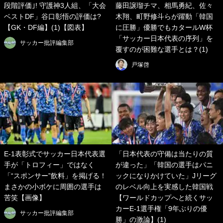
段階評価｣! 守護神3人組、「大会
藤田譲瑠チマ、相馬勇紀、佐々
ベストDF」谷口彰悟の評価は?
木翔、町野修斗らが躍動「韓国
【GK・DF編】(1)【図表】
に圧勝」優勝でもカタールW杯
「サッカー日本代表の序列」を
サッカー批評編集部
覆すのが困難な選手とは？(1)
戸塚啓
E-1表彰式でサッカー日本代表選
「日本代表の守備は当たりの質
手が「トロフィー」ではなく
が違った」「韓国の選手はパニ
「“スポンサー”飲料」を掲げる！
ックになりかけていた」Jリーグ
まさかの小ボケに周囲の選手は
のレベル向上を実感した韓国戦
苦笑【画像】
【ワールドカップへと続くサッ
カーE-1選手権「9年ぶりの優
サッカー批評編集部
勝」の激論】(1)