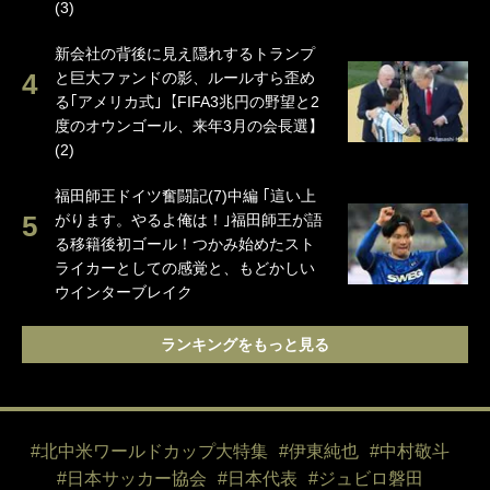
(3)
新会社の背後に見え隠れするトランプ
と巨大ファンドの影、ルールすら歪め
る｢アメリカ式｣【FIFA3兆円の野望と2
度のオウンゴール、来年3月の会長選】
(2)
福田師王ドイツ奮闘記(7)中編 ｢這い上
がります。やるよ俺は！｣福田師王が語
る移籍後初ゴール！つかみ始めたスト
ライカーとしての感覚と、もどかしい
ウインターブレイク
ランキングをもっと見る
#北中米ワールドカップ大特集
#伊東純也
#中村敬斗
#日本サッカー協会
#日本代表
#ジュビロ磐田