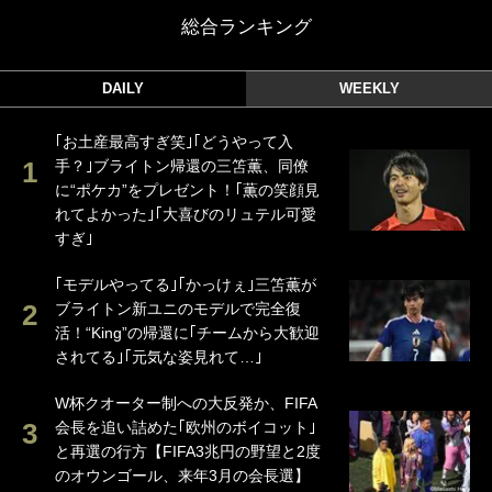
総合ランキング
DAILY
WEEKLY
｢お土産最高すぎ笑｣｢どうやって入
手？｣ブライトン帰還の三笘薫、同僚
に“ポケカ”をプレゼント！｢薫の笑顔見
れてよかった｣｢大喜びのリュテル可愛
すぎ｣
｢モデルやってる｣｢かっけぇ｣三笘薫が
ブライトン新ユニのモデルで完全復
活！“King”の帰還に｢チームから大歓迎
されてる｣｢元気な姿見れて…｣
W杯クオーター制への大反発か、FIFA
会長を追い詰めた｢欧州のボイコット｣
と再選の行方【FIFA3兆円の野望と2度
のオウンゴール、来年3月の会長選】