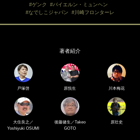
#ゲンク
#バイエルン・ミュンヘン
#なでしこジャパン
#川崎フロンターレ
著者紹介
戸塚啓
原悦生
川本梅花
大住良之／
後藤健生／Takeo
原壮史
Yoshiyuki OSUMI
GOTO