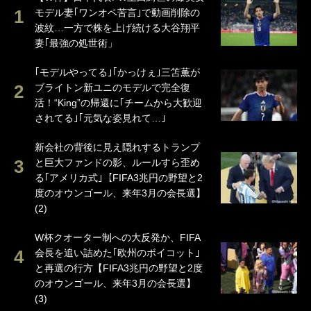
モデル妻｢ワンオペ苦言｣で動画削除の
波紋…一方で株を上げ続ける大谷翔平
妻｢最強の処世術」
｢モデルやってる｣｢かっけぇ｣三笘薫が
ブライトン新ユニのモデルで完全復
活！“King”の帰還に｢チームから大歓迎
されてる｣｢元気な姿見れて…｣
新会社の背後に見え隠れするトランプ
と巨大ファンドの影、ルールすら歪め
る｢アメリカ式｣【FIFA3兆円の野望と2
度のオウンゴール、来年3月の会長選】
(2)
W杯クオーター制への大反発か、FIFA
会長を追い詰めた｢欧州のボイコット｣
と再選の行方【FIFA3兆円の野望と2度
のオウンゴール、来年3月の会長選】
(3)