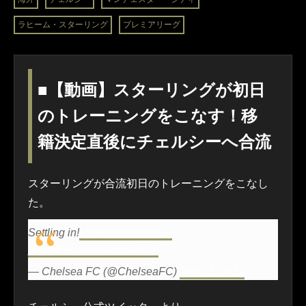
ラヒーム・スターリング
プレミアリーグ
■【動画】スターリングが初日
のトレーニングをこなす！移
籍決定直後にチェルシーへ合流
スターリングが合流初日のトレーニングをこなし
た。
Settling in!
#SterlingIsChelsea
pic.twitter.com/naguS6ry1p
— Chelsea FC (@ChelseaFC)
July 13, 2022