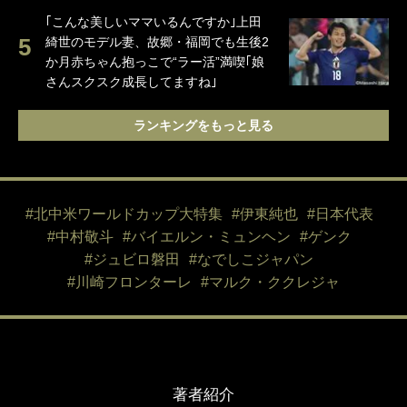
｢こんな美しいママいるんですか｣上田
綺世のモデル妻、故郷・福岡でも生後2
か月赤ちゃん抱っこで“ラー活”満喫｢娘
さんスクスク成長してますね｣
ランキングをもっと見る
#北中米ワールドカップ大特集
#伊東純也
#日本代表
#中村敬斗
#バイエルン・ミュンヘン
#ゲンク
#ジュビロ磐田
#なでしこジャパン
#川崎フロンターレ
#マルク・ククレジャ
著者紹介