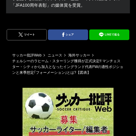
「JFA100周年表彰」の媒体賞を受賞。
ツイート
シェア
LINEで送る
サッカー批評Web
ニュース
海外サッカー
チェルシーのラヒーム・スターリング獲得が正式決定!! マンチェス
ター・シティから加入となったイングランド代表FWの適性ポジショ
ンと来季想定｢フォーメーション｣とは?【図表】