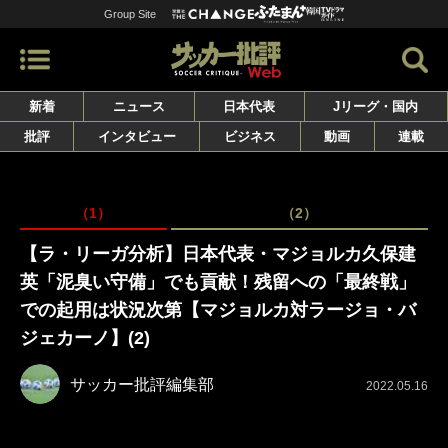
Group Site
新着
ニュース
日本代表
Jリーグ・国内
批評
インタビュー
ビジネス
動画
連載
（1）
（2）
【ラ・リーガ分析】日本代表・マジョルカ久保建
英「泥臭い守備」でも貢献！残留への「最終戦」
での起用は状況次第【マジョルカ対ラージョ・バ
ジェカーノ】(2)
サッカー批評編集部
2022.05.16