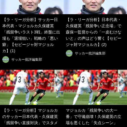
【ラ・リーガ分析】サッカー日
【ラ・リーガ分析】日本代表・
本代表・マジョルカ久保建英
久保建英「残留争い正念場」で
「残留争いラスト3戦」終盤に出
森保一監督からの「一皮むけな
場も「退場狙い」戦略の「悪い
いと」の声はどう響く【セビー
癖」【セビージャ対マジョル
ジャ対マジョルカ】(2)
カ】(1)
サッカー批評編集部
サッカー批評編集部
【ラ・リーガ分析】マジョルカ
マジョルカ「残留争いの大一
のサッカー日本代表・久保建英
番」で守備崩壊！久保建英の立
「残留争い直接対決」でスタメ
場を悪くした「失点シーン」