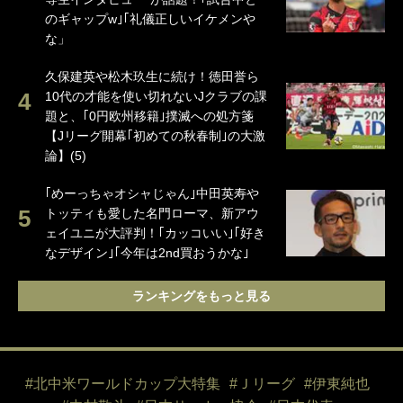
のギャップw｣｢礼儀正しいイケメンや
な」
久保建英や松木玖生に続け！徳田誉ら
10代の才能を使い切れないJクラブの課
題と、｢0円欧州移籍｣撲滅への処方箋
【Jリーグ開幕｢初めての秋春制｣の大激
論】(5)
｢めーっちゃオシャじゃん｣中田英寿や
トッティも愛した名門ローマ、新アウ
ェイユニが大評判！｢カッコいい｣｢好き
なデザイン｣｢今年は2nd買おうかな｣
ランキングをもっと見る
#北中米ワールドカップ大特集
#Ｊリーグ
#伊東純也