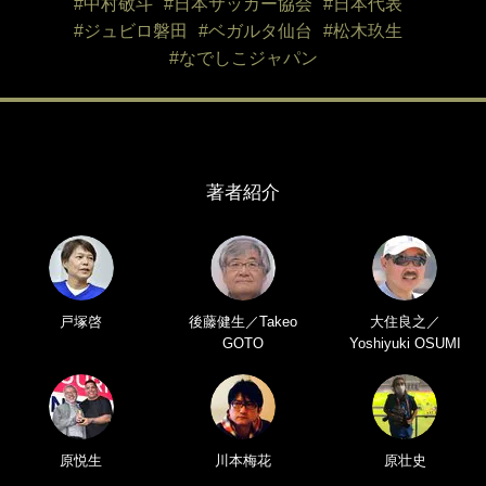
#中村敬斗
#日本サッカー協会
#日本代表
#ジュビロ磐田
#ベガルタ仙台
#松木玖生
#なでしこジャパン
著者紹介
戸塚啓
後藤健生／Takeo
大住良之／
GOTO
Yoshiyuki OSUMI
原悦生
川本梅花
原壮史