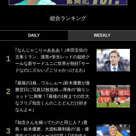
総合ランキング
DAILY
WEEKLY
｢なんじゃこりゃあああ！｣本田圭佑の
古巣ミラン、漆黒×蛍光レッドの超絶ク
ールな新サードユニに世界が熱狂｢サー
ドなのにズルい｣｢こりゃかっけえわ｣
｢最後の1枚…ワルぃゎ〜｣鈴木優磨が激
勝翌日に写真12枚投稿→渾身の“煽りシ
ョット”に興奮！｢最後の1枚までの壮大
なフリ｣｢知念くんのことどんだけ好き
なんよｗ｣
｢知念さんを煽ってたのと同じ人？｣鹿
島・鈴木優磨、大逆転勝利後の“超・優
等生インタビュー”が話題！｢試合中と