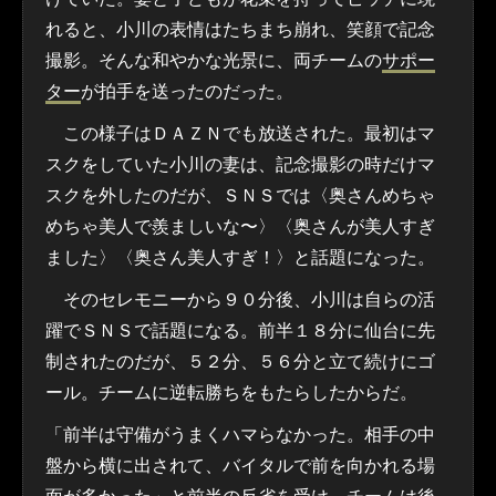
れると、小川の表情はたちまち崩れ、笑顔で記念
撮影。そんな和やかな光景に、両チームの
サポー
ター
が拍手を送ったのだった。
この様子はＤＡＺＮでも放送された。最初はマ
スクをしていた小川の妻は、記念撮影の時だけマ
スクを外したのだが、ＳＮＳでは〈奥さんめちゃ
めちゃ美人で羨ましいな〜〉〈奥さんが美人すぎ
ました〉〈奥さん美人すぎ！〉と話題になった。
そのセレモニーから９０分後、小川は自らの活
躍でＳＮＳで話題になる。前半１８分に仙台に先
制されたのだが、５２分、５６分と立て続けにゴ
ール。チームに逆転勝ちをもたらしたからだ。
「前半は守備がうまくハマらなかった。相手の中
盤から横に出されて、バイタルで前を向かれる場