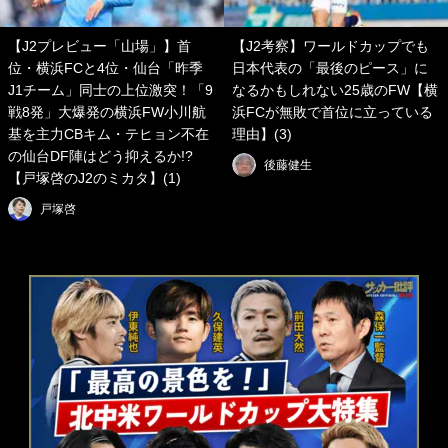
【J2プレビュー「山場」】首
【J2考察】ワールドカップでも
位・横浜FCと4位・仙台「昨季
日本代表の「最後のピース」に
J1チーム」同士の上位激突！「9
なるかもしれない25歳のFW【横
戦8発」大爆発の横浜FW小川航
浜FCが無敗で首位に立っている
基を主力CBキム・テヒョン不在
理由】(3)
の仙台DF陣はどう抑えるか!?
後藤健生
【戸塚啓のJ2のミカタ】(1)
戸塚啓