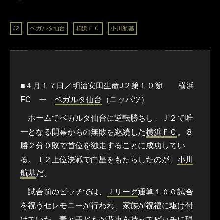
J2
ベガルタ仙台
横浜ＦＣ
小川航基
■４月１７日／明治安田生命J２第１０節 横浜
FC ー
ベガルタ仙台
（ニッパツ）
ホームでベガルタ仙台に逆転勝ちし、Ｊ２で唯
一となる開幕からの無敗を継続した
横浜ＦＣ
。８
勝２分０敗で首位を独走することに成功してい
る。Ｊ２上位決戦で白星をもたらしたのが、
小川
航基
だ。
試合前のピッチでは、
Ｊリーグ
通算１００試合
を祝うセレモニーが行われ、家族が祝福に駆け付
けていた。妻と子どもが花束を持ってピッチに現