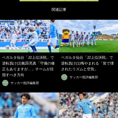
関連記事
ベガルタ仙台「J2上位決戦」で
ベガルタ仙台「J2上位決戦」で
逆転負け(2)氣田亮真「守備の修
逆転負け(1)悔やまれる「笛で壊
正もありますが…」チームが目
されたリズムと空気」
指すべき方向
サッカー批評編集部
サッカー批評編集部