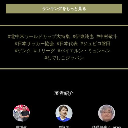
ランキングをもっと見る
#北中米ワールドカップ大特集
#伊東純也
#中村敬斗
#日本サッカー協会
#日本代表
#ジュビロ磐田
#ゲンク
#Ｊリーグ
#バイエルン・ミュンヘン
#なでしこジャパン
著者紹介
原悦生
戸塚啓
後藤健生／Takeo