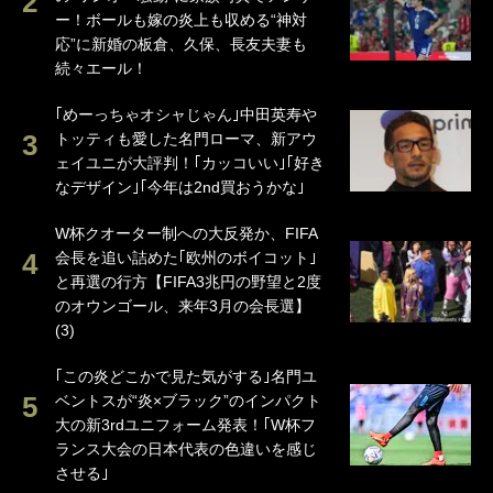
ー！ボールも嫁の炎上も収める“神対
応”に新婚の板倉、久保、長友夫妻も
続々エール！
｢めーっちゃオシャじゃん｣中田英寿や
トッティも愛した名門ローマ、新アウ
ェイユニが大評判！｢カッコいい｣｢好き
なデザイン｣｢今年は2nd買おうかな｣
W杯クオーター制への大反発か、FIFA
会長を追い詰めた｢欧州のボイコット｣
と再選の行方【FIFA3兆円の野望と2度
のオウンゴール、来年3月の会長選】
(3)
｢この炎どこかで見た気がする｣名門ユ
ベントスが“炎×ブラック”のインパクト
大の新3rdユニフォーム発表！｢W杯フ
ランス大会の日本代表の色違いを感じ
させる｣