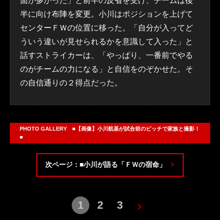
面が多かった」と前半の反省を受け、チームは後
半に向け布陣を変更。小川はポジションを上げて
センターＦＷの位置に移った。「自分が入ってど
ういう違いが見せられるかを意識して入った」と
話すストライカーは、「やっぱり、一番前でやる
のがチームの力になる」と自信をのぞかせた。そ
の自信通りの２得点だった。
PHOTO GALLERY ■【画像】小川航基が試合前のピッチで家族と撮影！
■
次ページ：■小川が語る「ＦＷの宿命」
1
2
3