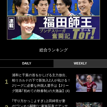
総合ランキング
DAILY
WEEKLY
浦和と千葉の首をかしげる主力放出、
柏リカルドの下で新加入2人が化ける！
Jリーグに必要な外国人選手は【Jリー
グ開幕｢初めての秋春制｣の大激論】(4)
｢守り方かっこよすぎ｣上田綺世が妻
の“ワンオペ騒動”に家族写真でアンサ