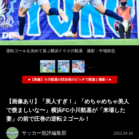
逆転ゴールを決めて喜ぶ横浜ＦＣ小川航基 撮影：中地拓也
…
■【画像】小川航基が試合前のピッチで家族と撮影！■
【画像あり】「美人すぎ！」「めちゃめちゃ美人
で羨ましいな〜」横浜FC小川航基が「来場した
妻」の前で圧巻の逆転２ゴール！
サッカー批評編集部
2022.04.18