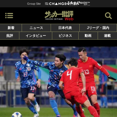
Group Site
新着
ニュース
日本代表
Jリーグ・国内
批評
インタビュー
ビジネス
動画
連載