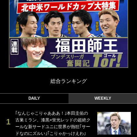
総合ランキング
DAILY
WEEKLY
｢なんじゃこりゃあああ！｣本田圭佑の
古巣ミラン、漆黒×蛍光レッドの超絶ク
ールな新サードユニに世界が熱狂｢サー
ドなのにズルい｣｢こりゃかっけえわ｣