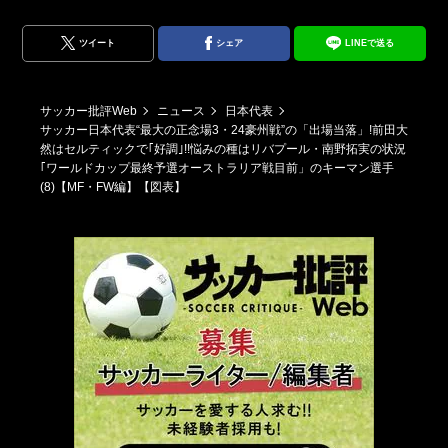
ツイート
シェア
LINEで送る
サッカー批評Web
ニュース
日本代表
サッカー日本代表“最大の正念場3・24豪州戦”の「出場当落」!前田大
然はセルティックで｢好調｣!!悩みの種はリバプール・南野拓実の状況
｢ワールドカップ最終予選オーストラリア戦目前」のキーマン選手
(8)【MF・FW編】【図表】