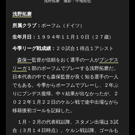
浅野拓磨 撮影：中地拓也
浅野拓磨
所属クラブ：
ボーフム（ドイツ）
生年月日：
１９９４年１１月１０日（２７歳）
今季リーグ戦成績：
２０試合１得点１アシスト
森保一
監督が信頼をおく選手の一人が
ブンデス
リーガ
１部のボーフムでプレーする浅野拓磨だ。
日本代表の中でも森保監督が良く知る選手の一人
でもある。今季からボーフムでプレーし、２年ぶ
りにブンデス復帰。中々結果が出なかったが、２
０２２年１月２２日のケルン戦で途中出場ながら
移籍後初ゴールを記録した。
１月・２月の代表戦以降、スタメン出場は３試
合（３月１４日時点）。ケルン戦以降、ゴールも