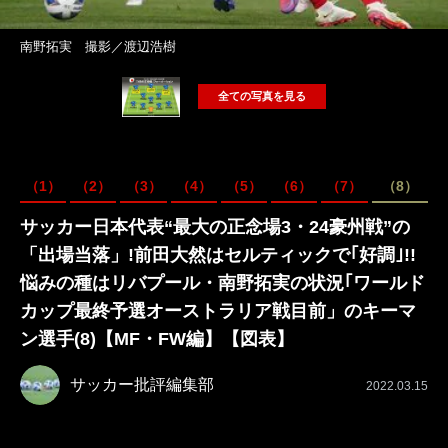
南野拓実 撮影／渡辺浩樹
全ての写真を見る
（1）
（2）
（3）
（4）
（5）
（6）
（7）
（8）
サッカー日本代表“最大の正念場3・24豪州戦”の
「出場当落」!前田大然はセルティックで｢好調｣!!
悩みの種はリバプール・南野拓実の状況｢ワールド
カップ最終予選オーストラリア戦目前」のキーマ
ン選手(8)【MF・FW編】【図表】
サッカー批評編集部
2022.03.15