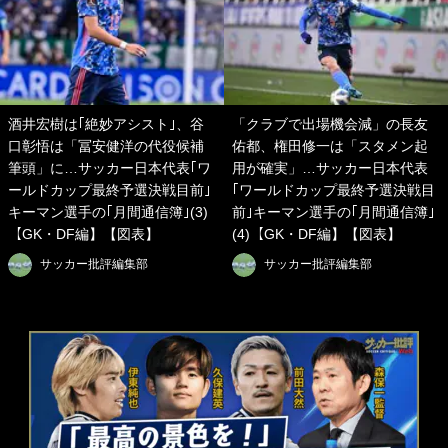
酒井宏樹は｢絶妙アシスト｣、谷
「クラブで出場機会減」の長友
口彰悟は「冨安健洋の代役候補
佑都、権田修一は「スタメン起
筆頭」に…サッカー日本代表｢ワ
用が確実」…サッカー日本代表
ールドカップ最終予選決戦目前｣
｢ワールドカップ最終予選決戦目
キーマン選手の｢月間通信簿｣(3)
前｣キーマン選手の｢月間通信簿｣
【GK・DF編】【図表】
(4)【GK・DF編】【図表】
サッカー批評編集部
サッカー批評編集部