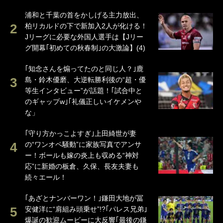
浦和と千葉の首をかしげる主力放出、
柏リカルドの下で新加入2人が化ける！
Jリーグに必要な外国人選手は【Jリー
グ開幕｢初めての秋春制｣の大激論】(4)
｢知念さんを煽ってたのと同じ人？｣鹿
島・鈴木優磨、大逆転勝利後の“超・優
等生インタビュー”が話題！｢試合中と
のギャップw｣｢礼儀正しいイケメンや
な」
｢守り方かっこよすぎ｣上田綺世が妻
の“ワンオペ騒動”に家族写真でアンサ
ー！ボールも嫁の炎上も収める“神対
応”に新婚の板倉、久保、長友夫妻も
続々エール！
｢あざとナンバーワン！｣鎌田大地が冨
安健洋に“肩組み頭乗せ”!?｢パレス兄弟｣
爆誕の歓迎ムービーに大反響｢最後の鎌