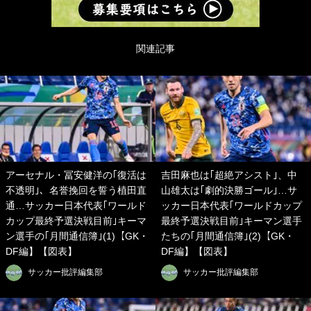
関連記事
アーセナル・冨安健洋の｢復活は
吉田麻也は｢超絶アシスト｣、中
不透明｣、名誉挽回を誓う植田直
山雄太は｢劇的決勝ゴール｣…サ
通…サッカー日本代表｢ワールド
ッカー日本代表｢ワールドカップ
カップ最終予選決戦目前｣キーマ
最終予選決戦目前｣キーマン選手
ン選手の｢月間通信簿｣(1)【GK・
たちの｢月間通信簿｣(2)【GK・
DF編】【図表】
DF編】【図表】
サッカー批評編集部
サッカー批評編集部