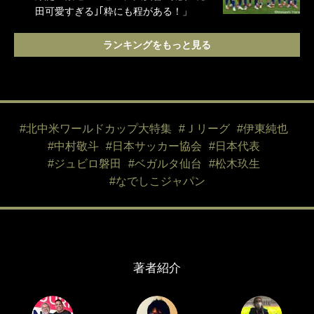
田可愛すぎる｣｢粋にも程がある！」
ランキングをもっと見る
#北中米ワールドカップ大特集
#Ｊリーグ
#伊東純也
#中村敬斗
#日本サッカー協会
#日本代表
#ジュビロ磐田
#ベガルタ仙台
#松木玖生
#なでしこジャパン
著者紹介