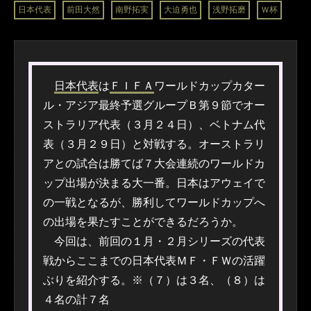
日本代表
前田大然
南野拓実
大迫勇也
浅野拓磨
Ｗ杯
日本代表
は
ＦＩＦＡ
ワールドカップカター
ル・アジア最終予選グループＢ第９節でオー
ストラリア代表（３月２４日）、ベトナム代
表（３月２９日）と対戦する。オーストラリ
アとの試合は勝てば７大会連続のワールドカ
ップ出場が決まる大一番。日本はアウェイで
の一戦となるが、勝利してワールドカップへ
の出場を果たすことができるだろうか。
今回は、前回の１月・２月シリーズの代表
戦からここまでの日本代表ＭＦ・ＦＷの活躍
ぶりを紹介する。※（７）は３名、（８）は
４名の計７名