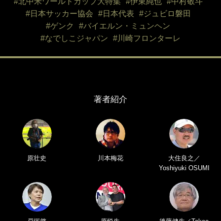
#北中米ワールドカップ大特集
#伊東純也
#中村敬斗
#日本サッカー協会
#日本代表
#ジュビロ磐田
#ゲンク
#バイエルン・ミュンヘン
#なでしこジャパン
#川崎フロンターレ
著者紹介
原壮史
川本梅花
大住良之／
Yoshiyuki OSUMI