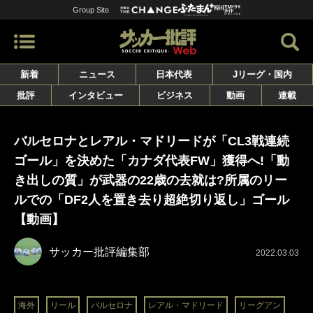
Group Site
新着
ニュース
日本代表
Jリーグ・国内
批評
インタビュー
ビジネス
動画
連載
バルセロナとレアル・マドリードが「CL3戦連続
ゴール」を決めた「カナダ代表FW」獲得へ!「動
き出しの質」が武器の22歳の去就は?所属のリー
ルでの「DF2人を置き去り超絶切り返し」ゴール
【動画】
サッカー批評編集部
2022.03.03
海外
リール
バルセロナ
レアル・マドリード
リーグアン