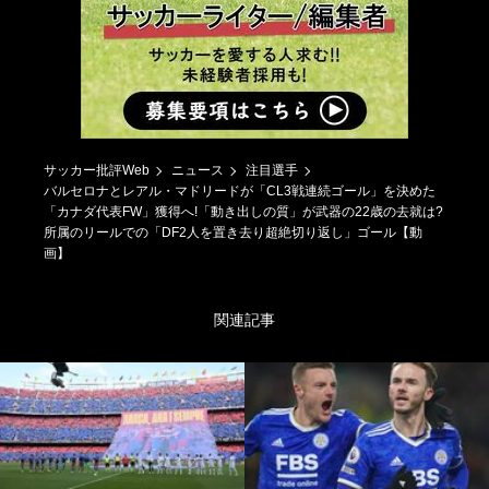
サッカー批評Web
ニュース
注目選手
バルセロナとレアル・マドリードが「CL3戦連続ゴール」を決めた
「カナダ代表FW」獲得へ!「動き出しの質」が武器の22歳の去就は?
所属のリールでの「DF2人を置き去り超絶切り返し」ゴール【動
画】
関連記事