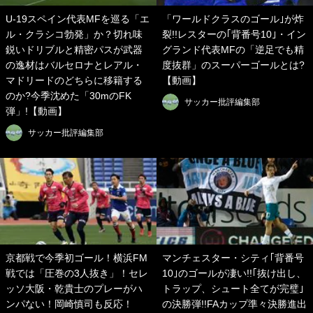
U-19スペイン代表MFを巡る「エ
「ワールドクラスのゴール｣が炸
ル・クラシコ勃発」か？切れ味
裂!!レスターの｢背番号10｣・イン
鋭いドリブルと精密パスが武器
グランド代表MFの「逆足でも精
の逸材はバルセロナとレアル・
度抜群」のスーパーゴールとは?
マドリードのどちらに移籍する
【動画】
のか?今季沈めた「30mのFK
サッカー批評編集部
弾」!【動画】
サッカー批評編集部
京都戦で今季初ゴール！横浜FM
マンチェスター・シティ｢背番号
戦では「圧巻の3人抜き」！セレ
10｣のゴールが凄い!!｢抜け出し、
ッソ大阪・乾貴士のプレーがハ
トラップ、シュート全てが完璧｣
ンパない！岡崎慎司も反応！
の決勝弾!!FAカップ準々決勝進出