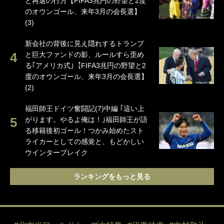
と再選の行方【FIFA3兆円の野望と2度
のオウンゴール、来年3月の会長選】
(3)
新会社の背後に見え隠れするトランプ
と巨大ファンドの影、ルールすら歪め
る｢アメリカ式｣【FIFA3兆円の野望と2
度のオウンゴール、来年3月の会長選】
(2)
福田師王ドイツ奮闘記(7)中編 ｢這い上
がります。やるよ俺は！｣福田師王が語
る移籍後初ゴール！つかみ始めたスト
ライカーとしての感覚と、もどかしい
ウインターブレイク
ランキングをもっと見る