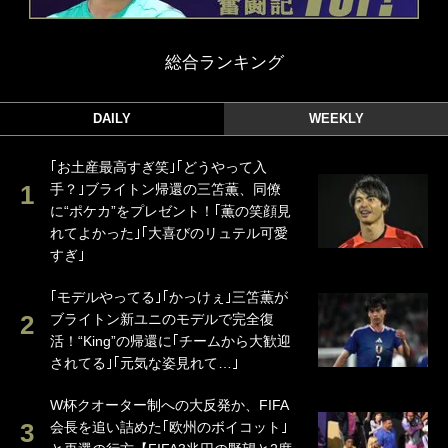
総合ランキング
DAILY
WEEKLY
｢お土産最高すぎ笑｣｢どうやって入
手？｣ブライトン帰還の三笘薫、同僚
に“ポケカ”をプレゼント！｢薫の笑顔見
れてよかった｣｢大喜びのリュテル可愛
すぎ｣
｢モデルやってる｣｢かっけぇ｣三笘薫が
ブライトン新ユニのモデルで完全復
活！“King”の帰還に｢チームから大歓迎
されてる｣｢元気な姿見れて…｣
W杯クオーター制への大反発か、FIFA
会長を追い詰めた｢欧州のボイコット｣