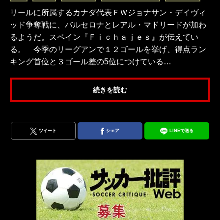
リールに所属するカナダ代表ＦＷジョナサン・デイヴィ
ッド争奪戦に、バルセロナとレアル・マドリードが加わ
るようだ。スペイン『Ｆｉｃｈａｊｅｓ』が伝えてい
る。 今季のリーグアンで１２ゴールを挙げ、得点ラン
キング首位と３ゴール差の5位につけている…
続きを読む
ツイート
シェア
LINEで送る