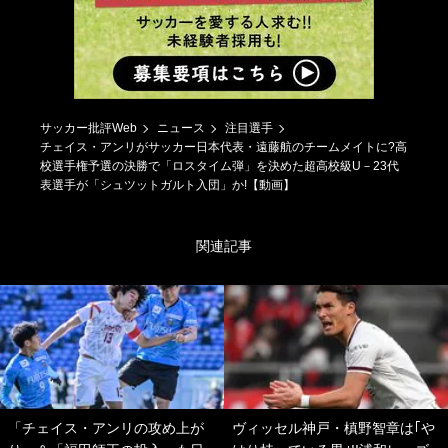
サッカー批評Web
ニュース
注目選手
チェイス・アンリがサッカー日本代表・遠藤航のチームメイトに?高
校選手権予選の決勝で「ロスタイム弾」を決めた超高校級U－23代
表選手が「シュツットガルト入団」か!【動画】
関連記事
「チェイス・アンリの攻め上が
ヴィッセル神戸・槙野智章は｢や