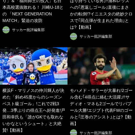
り」＆「福田師王の投入」も日
はり持っている男｣!!浦和レッズ
本高校選抜敗れる！ 川崎U-18と
への｢恩返しゴール｣直後にまさ
の 「NEXT GENERATION
かの転倒!?イニエスタの絶妙クロ
MATCH」緊迫の攻防
スで｢同点弾が生まれた理由｣と
は?【動画】
サッカー批評編集部
サッカー批評編集部
横浜F・マリノスの仲川輝人が決
モハメド・サラーが大暴れ!2ゴー
めた「斜め45度からのシーズン
ル含む｢4得点に絡む大活躍｣!!サ
ベスト級ゴール」!これで2戦3
ディオ・マネも2ゴールでリバプ
発…3季ぶりの得点王へ好発進!戸
ール大勝!エジプト代表FWのゴー
田和幸氏も「誰がGKでも取れな
ルと｢圧巻のアシスト｣とは?【動
いかなというシュート」と大絶
画】
賛!【動画】
サッカー批評編集部