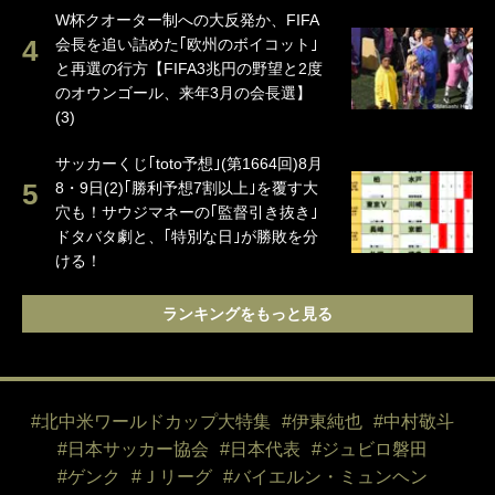
W杯クオーター制への大反発か、FIFA
会長を追い詰めた｢欧州のボイコット｣
と再選の行方【FIFA3兆円の野望と2度
のオウンゴール、来年3月の会長選】
(3)
サッカーくじ｢toto予想｣(第1664回)8月
8・9日(2)｢勝利予想7割以上｣を覆す大
穴も！サウジマネーの｢監督引き抜き｣
ドタバタ劇と、｢特別な日｣が勝敗を分
ける！
ランキングをもっと見る
#北中米ワールドカップ大特集
#伊東純也
#中村敬斗
#日本サッカー協会
#日本代表
#ジュビロ磐田
#ゲンク
#Ｊリーグ
#バイエルン・ミュンヘン