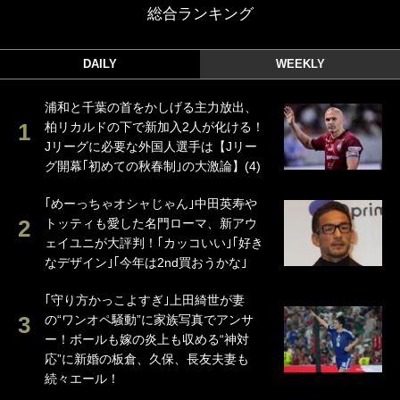
総合ランキング
DAILY
WEEKLY
浦和と千葉の首をかしげる主力放出、
柏リカルドの下で新加入2人が化ける！
Jリーグに必要な外国人選手は【Jリー
グ開幕｢初めての秋春制｣の大激論】(4)
｢めーっちゃオシャじゃん｣中田英寿や
トッティも愛した名門ローマ、新アウ
ェイユニが大評判！｢カッコいい｣｢好き
なデザイン｣｢今年は2nd買おうかな｣
｢守り方かっこよすぎ｣上田綺世が妻
の“ワンオペ騒動”に家族写真でアンサ
ー！ボールも嫁の炎上も収める“神対
応”に新婚の板倉、久保、長友夫妻も
続々エール！