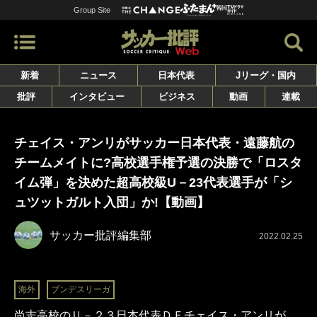
Group Site
新着
ニュース
日本代表
Jリーグ・国内
批評
インタビュー
ビジネス
動画
連載
チェイス・アンリがサッカー日本代表・遠藤航の
チームメイトに?高校選手権予選の決勝で「ロスタ
イム弾」を決めた超高校級U－23代表選手が「シ
ュツットガルト入団」か!【動画】
サッカー批評編集部
2022.02.25
海外
ブンデスリーガ
尚志高校のＵ－２３日本代表ＤＦチェイス・アンリが、