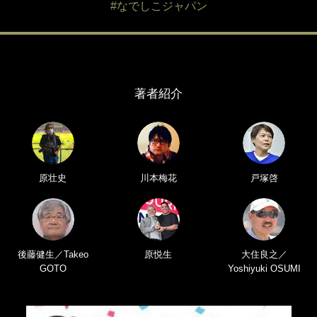
#なでしこジャパン
著者紹介
原壮史
川本梅花
戸塚啓
後藤健生／Takeo
原悦生
大住良之／
GOTO
Yoshiyuki OSUMI