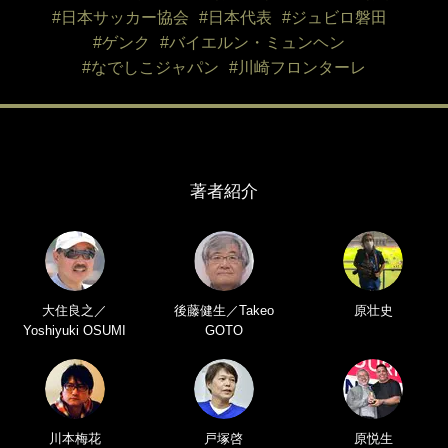
#日本サッカー協会
#日本代表
#ジュビロ磐田
#ゲンク
#バイエルン・ミュンヘン
#なでしこジャパン
#川崎フロンターレ
著者紹介
大住良之／
後藤健生／Takeo
原壮史
Yoshiyuki OSUMI
GOTO
川本梅花
戸塚啓
原悦生