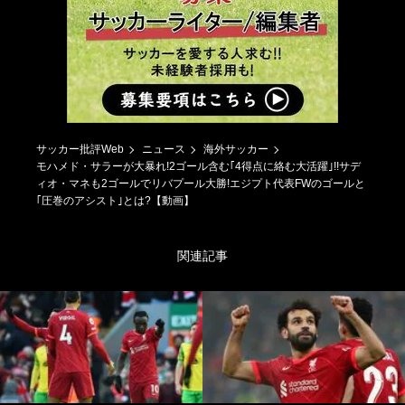
サッカー批評Web
ニュース
海外サッカー
モハメド・サラーが大暴れ!2ゴール含む｢4得点に絡む大活躍｣!!サデ
ィオ・マネも2ゴールでリバプール大勝!エジプト代表FWのゴールと
｢圧巻のアシスト｣とは?【動画】
関連記事