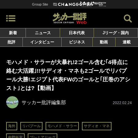
Group Site
新着
ニュース
日本代表
Jリーグ・国内
批評
インタビュー
ビジネス
動画
連載
モハメド・サラーが大暴れ!2ゴール含む｢4得点に
絡む大活躍｣!!サディオ・マネも2ゴールでリバプ
ール大勝!エジプト代表FWのゴールと｢圧巻のアシ
スト｣とは?【動画】
サッカー批評編集部
2022.02.24
海外
リバプール
モハメド・サラー
サディオ・マネ
南野拓実
プレミアリーグ