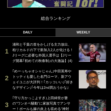
総合ランキング
DAILY
WEEKLY
浦和と千葉の首をかしげる主力放出、
柏リカルドの下で新加入2人が化ける！
Jリーグに必要な外国人選手は【Jリー
グ開幕｢初めての秋春制｣の大激論】(4)
｢めーっちゃオシャじゃん｣中田英寿や
トッティも愛した名門ローマ、新アウ
ェイユニが大評判！｢カッコいい｣｢好き
なデザイン｣｢今年は2nd買おうかな｣
｢守り方かっこよすぎ｣上田綺世が妻
の“ワンオペ騒動”に家族写真でアンサ
ー！ボールも嫁の炎上も収める“神対