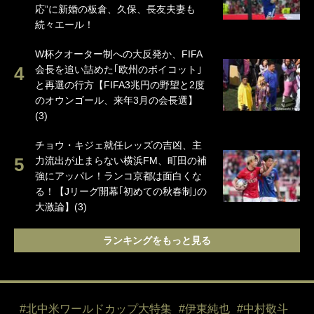
応”に新婚の板倉、久保、長友夫妻も
続々エール！
W杯クオーター制への大反発か、FIFA
会長を追い詰めた｢欧州のボイコット｣
と再選の行方【FIFA3兆円の野望と2度
のオウンゴール、来年3月の会長選】
(3)
チョウ・キジェ就任レッズの吉凶、主
力流出が止まらない横浜FM、町田の補
強にアッパレ！ランコ京都は面白くな
る！【Jリーグ開幕｢初めての秋春制｣の
大激論】(3)
ランキングをもっと見る
#北中米ワールドカップ大特集
#伊東純也
#中村敬斗