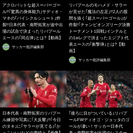
アクロバットな超スーパーゴー
リバプールのモハメド・サラー
ル!!｢驚異の身体能力｣サディオ・
が見せた｢魔法の左足｣!!2人の股
マネの｢バイシクルシュート｣炸
間を抜く｢超スーパーゴール｣が
裂!!日本代表・南野拓実が途中出
炸裂!｢チャンピオンズリーグ決勝
場の試合で決まったリバプール
トーナメント1回戦｣インテルと
エースの｢同点弾｣とは?【動画】
の1stレグで決まったエジプト代
表エースの｢衝撃弾｣とは?【動
サッカー批評編集部
画】
サッカー批評編集部
日本代表・南野拓実のリバプー
｢後ろに目がついている｣リバプ
ル練習中写真に｢大反響｣!!｢今日
ールFWディオゴ・ジョッタのゴ
のタキ｣に｢サラーが見てる｣｢か
ールが凄い！サッカー日本代
っこいい｣などの声続々【画像】
表・南野拓実が出場のレスター