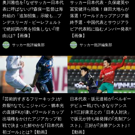
奥川雅也を｢なぜサッカー日本代
サッカー日本代表・久保建英や
表に呼ばない｣!?森保一監督は海
冨安健洋ら招集！鎌田大地らが
外組の「追加招集」示唆も…ブ
落選！ワールドカップアジア最
ンデスリーガ・ビーレフェルト
終予選・中国代表とサウジアラ
で絶好調の男を招集しない｢理
ビア代表戦に臨むメンバー発表!!
由｣は?【画像】
【画像】
サッカー批評編集部
サッカー批評編集部
｢芸術的すぎるフリーキック｣が
日本代表・坂元達裕が｢ベルギー
炸裂!!なでしこジャパン・猶本光
デビュー戦｣でいきなりアシス
の直接FKが凄い!ワールドカップ
ト!!三好康児との「日本人対決」
出場権をかけたアジアカップ初
で坂元が持ち味発揮の｢先制アシ
戦で決まった鮮やかな｢日本代表
スト｣、三好が｢決勝アシスト｣！
初ゴール｣とは?【動画】
【動画】