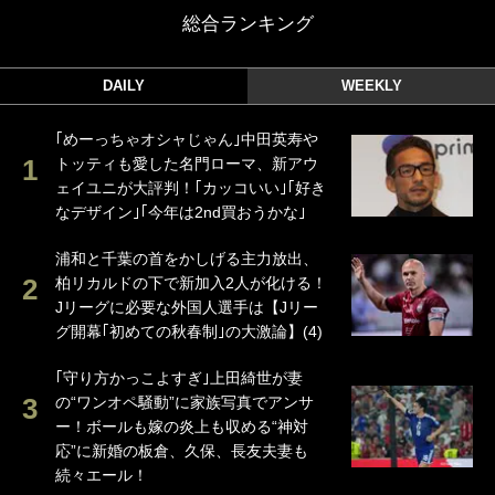
総合ランキング
DAILY
WEEKLY
｢めーっちゃオシャじゃん｣中田英寿や
トッティも愛した名門ローマ、新アウ
ェイユニが大評判！｢カッコいい｣｢好き
なデザイン｣｢今年は2nd買おうかな｣
浦和と千葉の首をかしげる主力放出、
柏リカルドの下で新加入2人が化ける！
Jリーグに必要な外国人選手は【Jリー
グ開幕｢初めての秋春制｣の大激論】(4)
｢守り方かっこよすぎ｣上田綺世が妻
の“ワンオペ騒動”に家族写真でアンサ
ー！ボールも嫁の炎上も収める“神対
応”に新婚の板倉、久保、長友夫妻も
続々エール！