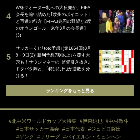
W杯クオーター制への大反発か、FIFA
会長を追い詰めた｢欧州のボイコット｣
と再選の行方【FIFA3兆円の野望と2度
のオウンゴール、来年3月の会長選】
(3)
サッカーくじ｢toto予想｣(第1664回)8月
8・9日(2)｢勝利予想7割以上｣を覆す大
穴も！サウジマネーの｢監督引き抜き｣
ドタバタ劇と、｢特別な日｣が勝敗を分
ける！
ランキングをもっと見る
#北中米ワールドカップ大特集
#伊東純也
#中村敬斗
#日本サッカー協会
#日本代表
#ジュビロ磐田
#ゲンク
#Ｊリーグ
#バイエルン・ミュンヘン