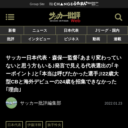
Group Site
新着
ニュース
日本代表
Jリーグ・国内
批評
インタビュー
ビジネス
動画
連載
サッカー日本代表・森保一監督｢あまり変わってい
ないと思う方もいる｣発言で見える代表選出の｢キ
ーポイント｣と｢本当は呼びたかった選手｣!22歳大
型CBと海外デビューの24歳を招集できなかった
｢理由｣
サッカー批評編集部
2022.01.23
日本代表
伊藤洋輝
旗手怜央