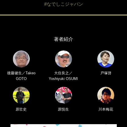
#なでしこジャパン
著者紹介
後藤健生／Takeo
大住良之／
戸塚啓
GOTO
Yoshiyuki OSUMI
原壮史
原悦生
川本梅花