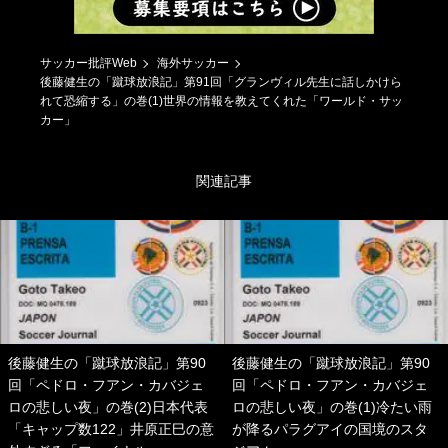
サッカー批評Web
海外サッカー
後藤健生の「蹴球放浪記」第91回「グランヴィル先生に話しかけら
れて恐縮する」の巻(1)世界の情報を教えてくれた「ワールド・サッ
カー」
関連記事
後藤健生の「蹴球放浪記」第90
後藤健生の「蹴球放浪記」第90
回「ペドロ・フアン・カバジェ
回「ペドロ・フアン・カバジェ
ロの悲しい夜」の巻(2)日本代表
ロの悲しい夜」の巻(1)冷たい雨
「キャップ数122」井原正巳の意
が降るパラグアイの国境のスタ