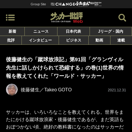
Group Site
新着
ニュース
日本代表
Jリーグ・国内
批評
インタビュー
ビジネス
動画
連載
後藤健生の「蹴球放浪記」第91回「グランヴィル
先生に話しかけられて恐縮する」の巻(1)世界の情
報を教えてくれた「ワールド・サッカー」
後藤健生／Takeo GOTO
2021.12.31
サッカーは、いろいろなことを教えてくれる。世界をま
たにかける蹴球放浪家・後藤健生であるが、まだ英語も
おぼつかない頃、絶好の教科書になったのはサッカーだ