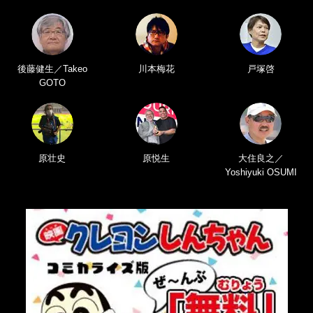
後藤健生／Takeo
川本梅花
戸塚啓
GOTO
原壮史
原悦生
大住良之／
Yoshiyuki OSUMI