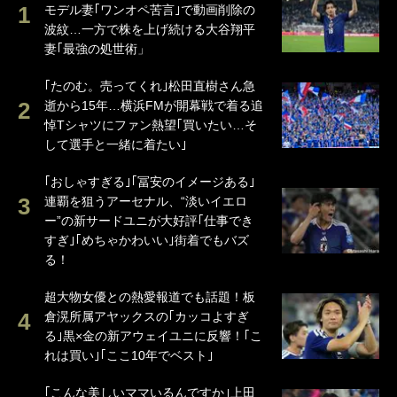
モデル妻｢ワンオペ苦言｣で動画削除の
波紋…一方で株を上げ続ける大谷翔平
妻｢最強の処世術」
｢たのむ。売ってくれ｣松田直樹さん急
逝から15年…横浜FMが開幕戦で着る追
悼Tシャツにファン熱望｢買いたい…そ
して選手と一緒に着たい｣
｢おしゃすぎる｣｢冨安のイメージある｣
連覇を狙うアーセナル、“淡いイエロ
ー”の新サードユニが大好評｢仕事でき
すぎ｣｢めちゃかわいい｣街着でもバズ
る！
超大物女優との熱愛報道でも話題！板
倉滉所属アヤックスの｢カッコよすぎ
る｣黒×金の新アウェイユニに反響！｢こ
れは買い｣｢ここ10年でベスト｣
｢こんな美しいママいるんですか｣上田