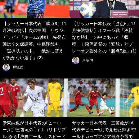
【サッカー日本代表「勝点6」11
【サッカー日本代表「勝点6」11
月決戦総括】次の中国、サウジ
月決戦総括】オマーン戦「称賛
アラビア「ホーム2連戦」先発布
なき勝利」の中にあった「収
陣は？久保建英、中島翔哉も
穫」！森保監督の「変貌」とプ
「選択肢」の中、「絶対に替え
レーオフ圏外との「勝点5差」(1)
が効かない選手」(2)
戸塚啓
戸塚啓
伊東純也が日本代表の｢ヒーロ
サッカー日本代表・三笘薫が｢A
ー｣に!!三笘薫の｢ゴリゴリドリブ
代表デビュー戦｣で見せた輝き!ワ
ル｣から｢決勝ゴール｣！スピード
ールドカップアジア最終予選で