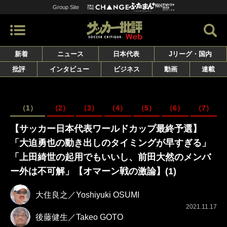
Group Site
新着
ニュース
日本代表
Jリーグ・国内
批評
インタビュー
ビジネス
動画
連載
（1）
（2）
（3）
（4）
（5）
（6）
（7）
【サッカー日本代表ワールドカップ最終予選】
「大迫勇也の動き出しのタイミングが早すぎる」
「上田綺世の起用でもいいし、前田大然のメンバ
ー外は不可解」【オマーン戦の激論】(1)
大住良之／Yoshiyuki OSUMI
2021.11.17
後藤健生／Takeo GOTO