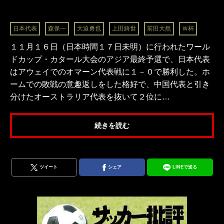
日本代表
森保一
大迫勇也
上田綺世
前田大然
Ｗ杯
１１月１６日（日本時間１７日未明）に行われたワール
ドカップ・カタール大会のアジア最終予選で、日本代表
はアウェイでのオマーン代表戦に１－０で勝利した。ホ
ームでの敗戦の意趣返しをした格好で、中国代表と引き
分けたオーストラリア代表を抜いて２位に…
続きを読む
ツイート
シェア
LINEで送る