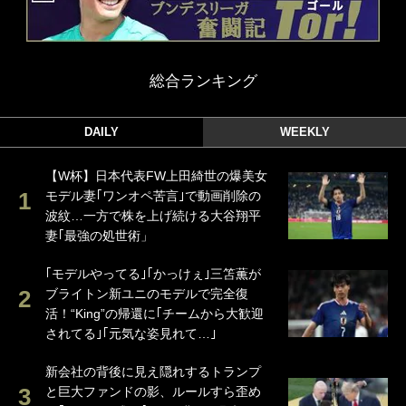
総合ランキング
DAILY
WEEKLY
【W杯】日本代表FW上田綺世の爆美女
モデル妻｢ワンオペ苦言｣で動画削除の
波紋…一方で株を上げ続ける大谷翔平
妻｢最強の処世術」
｢モデルやってる｣｢かっけぇ｣三笘薫が
ブライトン新ユニのモデルで完全復
活！“King”の帰還に｢チームから大歓迎
されてる｣｢元気な姿見れて…｣
新会社の背後に見え隠れするトランプ
と巨大ファンドの影、ルールすら歪め