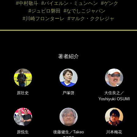
#中村敬斗
#バイエルン・ミュンヘン
#ゲンク
#ジュビロ磐田
#なでしこジャパン
#川崎フロンターレ
#マルク・ククレジャ
著者紹介
原壮史
戸塚啓
大住良之／
Yoshiyuki OSUMI
原悦生
後藤健生／Takeo
川本梅花