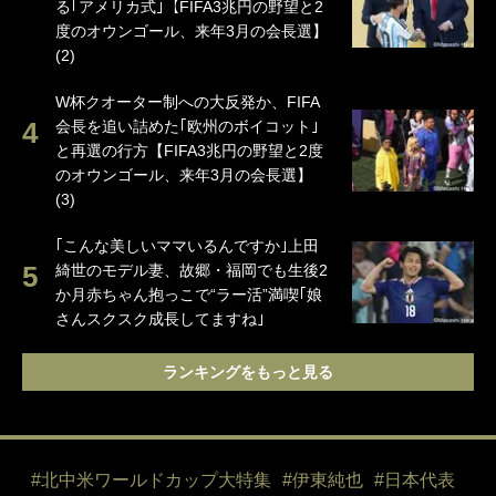
る｢アメリカ式｣【FIFA3兆円の野望と2
度のオウンゴール、来年3月の会長選】
(2)
W杯クオーター制への大反発か、FIFA
会長を追い詰めた｢欧州のボイコット｣
と再選の行方【FIFA3兆円の野望と2度
のオウンゴール、来年3月の会長選】
(3)
｢こんな美しいママいるんですか｣上田
綺世のモデル妻、故郷・福岡でも生後2
か月赤ちゃん抱っこで“ラー活”満喫｢娘
さんスクスク成長してますね｣
ランキングをもっと見る
#北中米ワールドカップ大特集
#伊東純也
#日本代表