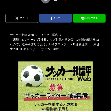
ツイート
シェア
LINEで送る
サッカー批評Web
Jリーグ・国内
【川崎フロンターレVS浦和レッズ】鬼木達監督「1年間の積み重ね
なので、選手を誇りに思う」川崎フロンターレJ1連覇達成！ 原悦
生PHOTOギャラリー「サッカー遠近」