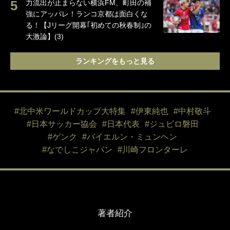
力流出が止まらない横浜FM、町田の補
強にアッパレ！ランコ京都は面白くな
る！【Jリーグ開幕｢初めての秋春制｣の
大激論】(3)
ランキングをもっと見る
#北中米ワールドカップ大特集
#伊東純也
#中村敬斗
#日本サッカー協会
#日本代表
#ジュビロ磐田
#ゲンク
#バイエルン・ミュンヘン
#なでしこジャパン
#川崎フロンターレ
著者紹介