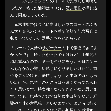
３３分にジェジェウのゴールで先制した川崎だ
ったが、粘った浦和は８９分、
酒井宏樹
が押し込
んで同点にしていた。
鬼木達
監督は金色に変身したマスコットのふろ
ん太と金色のジャケットを着て笑顔で記念写真に
収まっていたが、選手たちをねぎらった。
「ホームで大勢の
サポーター
の下で優勝できてよ
かったです。勝ちたかったですけれど、１年間の
積み重ねなので、選手を誇りに思う。今日のゲー
ムもなかなか難しい感じになりましたけれど。首
位を走り続ける、優勝しよう、と中盤の時期も言
い続けた。気持ちのところはうまくやってこられ
たと思います。勝負強くなってきたかなと思いま
す。でも、気持ちだけでは勝負事は勝てない。経
験や全体の意思統一といいますか、よい時は行く
し、そうじゃないときは全員が把握して我慢す