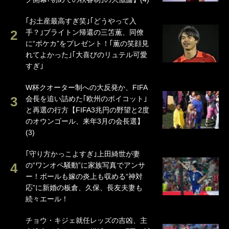
｢お土産最高すぎ笑｣｢どうやって入
手？｣ブライトン帰還の三笘薫、同僚
に“ポケカ”をプレゼント！｢薫の笑顔見
れてよかった｣｢大喜びのリュテル可愛
すぎ｣
W杯クオーター制への大反発か、FIFA
会長を追い詰めた｢欧州のボイコット｣
と再選の行方【FIFA3兆円の野望と2度
のオウンゴール、来年3月の会長選】
(3)
｢守り方かっこよすぎ｣上田綺世が妻
の“ワンオペ騒動”に家族写真でアンサ
ー！ボールも嫁の炎上も収める“神対
応”に新婚の板倉、久保、長友夫妻も
続々エール！
チョウ・キジェ就任レッズの吉凶、主