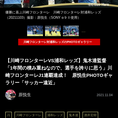
優勝に喜ぶ川崎フロンターレ 川崎フロンターレ対浦和レッズ
（20211103）撮影：原悦生（SONY α９Ⅱ使用）
…
川崎フロンターレ対浦和レッズのPHOTOギャラリー
【川崎フロンターレVS浦和レッズ】鬼木達監督
「1年間の積み重ねなので、選手を誇りに思う」川
崎フロンターレJ1連覇達成！ 原悦生PHOTOギャ
ラリー「サッカー遠近」
原悦生
2021.11.04
J1
川崎フロンターレ
浦和レッズ
鬼木達
酒井宏樹