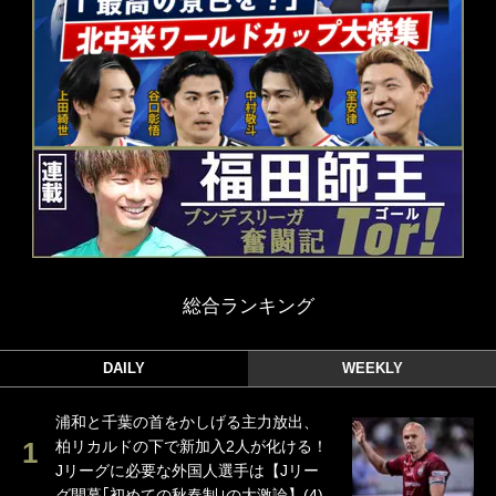
総合ランキング
DAILY
WEEKLY
浦和と千葉の首をかしげる主力放出、
柏リカルドの下で新加入2人が化ける！
Jリーグに必要な外国人選手は【Jリー
グ開幕｢初めての秋春制｣の大激論】(4)