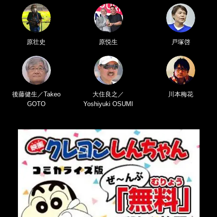
原壮史
原悦生
戸塚啓
後藤健生／Takeo
大住良之／
川本梅花
GOTO
Yoshiyuki OSUMI