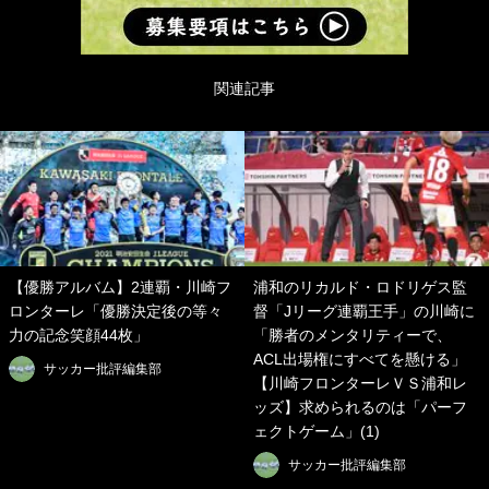
関連記事
【優勝アルバム】2連覇・川崎フ
浦和のリカルド・ロドリゲス監
ロンターレ「優勝決定後の等々
督「Jリーグ連覇王手」の川崎に
力の記念笑顔44枚」
「勝者のメンタリティーで、
ACL出場権にすべてを懸ける」
サッカー批評編集部
【川崎フロンターレＶＳ浦和レ
ッズ】求められるのは「パーフ
ェクトゲーム」(1)
サッカー批評編集部