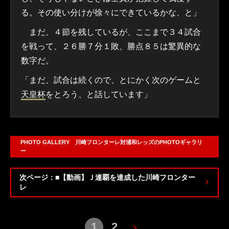
る。その使い分けが徐々にできているかな、と」
まだ、４節を残しているが、ここまで３４試合
を戦って、２６勝７分１敗、勝点８５は驚異的な
数字だ。
「まだ、試合は続くので、とにかく次のゲームと
天皇杯
をとろう、と話しています」
PHOTO GALLERY 川崎フロンターレ対浦和レッズのPHOTOギャラリ
ー
次ページ：■【動画】Ｊ連覇を達成した川崎フロンター
レ
1
2