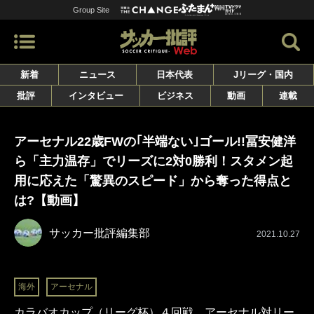
Group Site
新着
ニュース
日本代表
Jリーグ・国内
批評
インタビュー
ビジネス
動画
連載
アーセナル22歳FWの｢半端ない｣ゴール!!冨安健洋
ら「主力温存」でリーズに2対0勝利！スタメン起
用に応えた「驚異のスピード」から奪った得点と
は?【動画】
サッカー批評編集部
2021.10.27
海外
アーセナル
カラバオカップ（リーグ杯）４回戦、アーセナル対リー