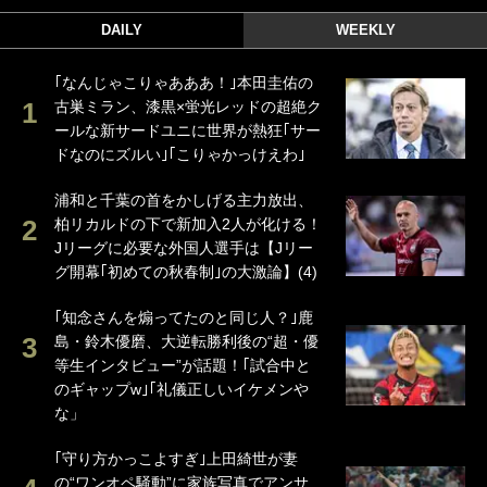
DAILY
WEEKLY
｢なんじゃこりゃあああ！｣本田圭佑の
古巣ミラン、漆黒×蛍光レッドの超絶ク
ールな新サードユニに世界が熱狂｢サー
ドなのにズルい｣｢こりゃかっけえわ｣
浦和と千葉の首をかしげる主力放出、
柏リカルドの下で新加入2人が化ける！
Jリーグに必要な外国人選手は【Jリー
グ開幕｢初めての秋春制｣の大激論】(4)
｢知念さんを煽ってたのと同じ人？｣鹿
島・鈴木優磨、大逆転勝利後の“超・優
等生インタビュー”が話題！｢試合中と
のギャップw｣｢礼儀正しいイケメンや
な」
｢守り方かっこよすぎ｣上田綺世が妻
の“ワンオペ騒動”に家族写真でアンサ