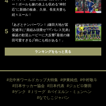
ー！ボールも嫁の炎上も収める“神対
応”に新婚の板倉、久保、長友夫妻も
続々エール！
｢あざとナンバーワン！｣鎌田大地が冨
安健洋に“肩組み頭乗せ”!?｢パレス兄弟｣
爆誕の歓迎ムービーに大反響｢最後の鎌
田可愛すぎる｣｢粋にも程がある！」
ランキングをもっと見る
#北中米ワールドカップ大特集
#伊東純也
#中村敬斗
#日本サッカー協会
#日本代表
#ジュビロ磐田
#ゲンク
#Ｊリーグ
#バイエルン・ミュンヘン
#なでしこジャパン