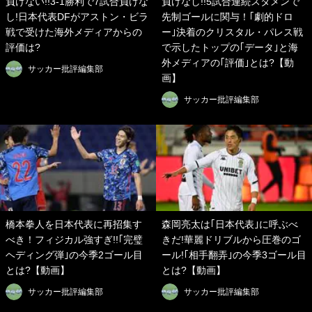
負けない!!3-1勝利で7試合負けな
負けなし!!5試合連続スタメンで
し!日本代表DFがアストン・ビラ
先制ゴールに関与！｢劇的ドロ
戦で受けた海外メディアからの
ー｣決着のクリスタル・パレス戦
評価は?
で示したトップの｢データ｣と海
外メディアの｢評価｣とは?【動
サッカー批評編集部
画】
サッカー批評編集部
橋本拳人を日本代表に再招集す
森岡亮太は｢日本代表｣に呼ぶべ
べき！フィジカル強すぎ!!｢完璧
きだ!華麗ドリブルから圧巻のゴ
ヘディング弾｣の今季2ゴール目
ール!｢相手翻弄｣の今季3ゴール目
とは?【動画】
とは?【動画】
サッカー批評編集部
サッカー批評編集部