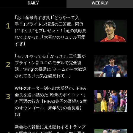
DAILY
WEEKLY
｢お土産最高すぎ笑｣｢どうやって入
手？｣ブライトン帰還の三笘薫、同僚
に“ポケカ”をプレゼント！｢薫の笑顔見
れてよかった｣｢大喜びのリュテル可愛
すぎ｣
｢モデルやってる｣｢かっけぇ｣三笘薫が
ブライトン新ユニのモデルで完全復
活！“King”の帰還に｢チームから大歓迎
されてる｣｢元気な姿見れて…｣
W杯クオーター制への大反発か、FIFA
会長を追い詰めた｢欧州のボイコット｣
と再選の行方【FIFA3兆円の野望と2度
のオウンゴール、来年3月の会長選】
(3)
新会社の背後に見え隠れするトランプ