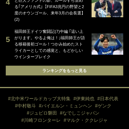
と巨大ファンドの影、ルールすら歪め
る｢アメリカ式｣【FIFA3兆円の野望と2
度のオウンゴール、来年3月の会長選】
(2)
福田師王ドイツ奮闘記(7)中編 ｢這い上
がります。やるよ俺は！｣福田師王が語
る移籍後初ゴール！つかみ始めたスト
ライカーとしての感覚と、もどかしい
ウインターブレイク
ランキングをもっと見る
#北中米ワールドカップ大特集
#伊東純也
#日本代表
#中村敬斗
#バイエルン・ミュンヘン
#ゲンク
#ジュビロ磐田
#なでしこジャパン
#川崎フロンターレ
#マルク・ククレジャ