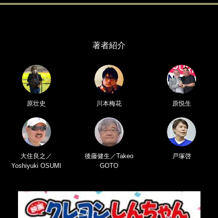
著者紹介
原壮史
川本梅花
原悦生
大住良之／
後藤健生／Takeo
戸塚啓
Yoshiyuki OSUMI
GOTO