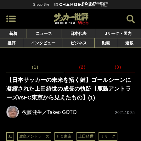
Group Site
新着
ニュース
日本代表
Jリーグ・国内
批評
インタビュー
ビジネス
動画
連載
（1）
（2）
（3）
【日本サッカーの未来を拓く鍵】ゴールシーンに
凝縮された上田綺世の成長の軌跡【鹿島アントラ
ーズvsFC東京から見えたもの】(1)
後藤健生／Takeo GOTO
2021.10.25
J1
鹿島アントラーズ
ＦＣ東京
上田綺世
Ｊリーグ