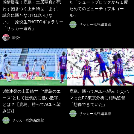
感情爆発！鹿島・土居聖真が思
た「シュートブロックから１度
わず抱きつく上田綺世「まず、
ためてのビューティフルゴー
試合に勝たなければいけな
ル」
い」 原悦生PHOTOギャラリー
サッカー批評編集部
「サッカー遠近」
原悦生
3戦連発の上田綺世「“鹿島のエ
鹿島、勝ってACLへ望み！(1)ハ
ース”として圧倒的に低い数字」
マったFC東京分析に相馬監督
とは？【鹿島、勝ってACLへ望
「想像できていた」
み(2)】
サッカー批評編集部
サッカー批評編集部