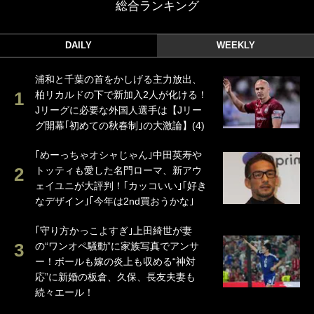
総合ランキング
DAILY
WEEKLY
浦和と千葉の首をかしげる主力放出、
柏リカルドの下で新加入2人が化ける！
Jリーグに必要な外国人選手は【Jリー
グ開幕｢初めての秋春制｣の大激論】(4)
｢めーっちゃオシャじゃん｣中田英寿や
トッティも愛した名門ローマ、新アウ
ェイユニが大評判！｢カッコいい｣｢好き
なデザイン｣｢今年は2nd買おうかな｣
｢守り方かっこよすぎ｣上田綺世が妻
の“ワンオペ騒動”に家族写真でアンサ
ー！ボールも嫁の炎上も収める“神対
応”に新婚の板倉、久保、長友夫妻も
続々エール！