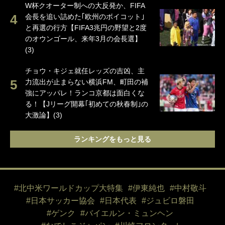
W杯クオーター制への大反発か、FIFA
会長を追い詰めた｢欧州のボイコット｣
と再選の行方【FIFA3兆円の野望と2度
のオウンゴール、来年3月の会長選】
(3)
チョウ・キジェ就任レッズの吉凶、主
力流出が止まらない横浜FM、町田の補
強にアッパレ！ランコ京都は面白くな
る！【Jリーグ開幕｢初めての秋春制｣の
大激論】(3)
ランキングをもっと見る
#北中米ワールドカップ大特集
#伊東純也
#中村敬斗
#日本サッカー協会
#日本代表
#ジュビロ磐田
#ゲンク
#バイエルン・ミュンヘン