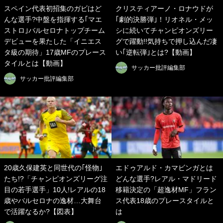
スペイン代表初招集のガビはど
クリスティアーノ・ロナウドが
んな選手?中盤を指揮する｢マエ
｢劇的決勝弾｣！リオネル・メッ
ストロ｣バルセロナトップチーム
シに続いてチャンピオンズリー
デビューを果たした「イニエス
グで躍動!!気持ちで押し込んだ凄
タ級の期待」17歳MFのプレース
い｢逆転弾｣とは?【動画】
タイルとは【動画】
サッカー批評編集部
サッカー批評編集部
20歳久保建英と同世代の｢怪物｣
エドゥアルド・カマビンガとは
たち!?「チャンピオンズリーグ注
どんな選手?レアル・マドリード
目の若手選手」10人!レアルの18
移籍決定の「超逸材MF」フラン
歳やバルセロナの逸材…大舞台
ス代表18歳のプレースタイルと
で活躍なるか?【図表】
は