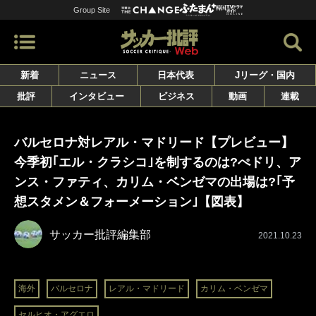
Group Site
新着
ニュース
日本代表
Jリーグ・国内
批評
インタビュー
ビジネス
動画
連載
バルセロナ対レアル・マドリード【プレビュー】
今季初｢エル・クラシコ｣を制するのは?ぺドリ、ア
ンス・ファティ、カリム・ベンゼマの出場は?｢予
想スタメン＆フォーメーション｣【図表】
サッカー批評編集部
2021.10.23
海外
バルセロナ
レアル・マドリード
カリム・ベンゼマ
セルヒオ・アグエロ