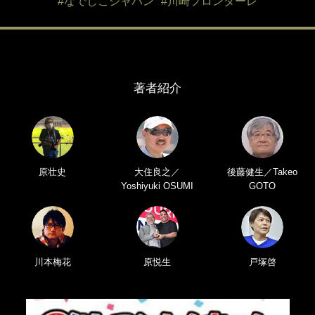
#なでしこジャパン
#川崎フロンターレ
著者紹介
原壮史
大住良之／
後藤健生／Takeo
Yoshiyuki OSUMI
GOTO
川本梅花
原悦生
戸塚啓