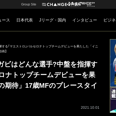
Group Site
ュース
日本代表
Jリーグ・国内
インタビュー
ビジネ
・国内
カー
ネジメント
Jリーグ・国内
戦術
注目選手
海外サッカー
監督
マネー
チームマネジメント
日本代表
揮する｢マエストロ｣バルセロナトップチームデビューを果たした「イニ
動画】
ガビはどんな選手?中盤を指揮す
セロナトップチームデビューを果
の期待」17歳MFのプレースタイ
2021.10.01