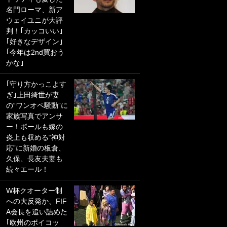
名門ローマ、新ア
PKにイタリア代表
ウェイユニが大評
GKも成す術なし！
判！｢カッコいい｣
｢ノーチャンスすぎ
｢好きなデザイン｣
るわ｣｢綺世のPKの
｢今年は2nd買おう
上手さは世界屈指
かな｣
かも｣
｢守り方かっこよす
｢また敬斗が魚に
ぎ｣上田綺世が妻
笑｣菅原由勢がW杯
の“ワンオペ騒動”に
戦士の夏休み秘蔵
家族写真でアンサ
ショット公開！ 川
ー！ボールも嫁の
口春奈と結婚のモ
炎上も収める“神対
テ男も登場で｢写真
応”に新婚の板倉、
全部楽しそう｣｢タ
久保、長友夫妻も
ケの水中かわいす
続々エール！
ぎる」
W杯クオーター制
｢セカンドで決まり
への大反発か、FIF
だな｣19歳の日本代
A会長を追い詰めた
表MFが加入したス
｢欧州のボイコッ
ペイン名門、“地中