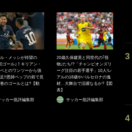
ル・メッシが待望の
20歳久保建英と同世代の｢怪
｢初ゴール｣！キリアン・
物｣たち!?「チャンピオンズリ
ペとのワンツーから強
ーグ注目の若手選手」10人!レ
足!!恩師ペップの前で見
アルの18歳やバルセロナの逸
巻のゴールとは?【動
材…大舞台で活躍なるか?【図
表】
サッカー批評編集部
サッカー批評編集部