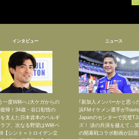
インタビュー
ニュース
う一度W杯へ｣大ケガからの
｢新加入メンバーかと思っ
復帰！34歳・谷口彰悟の
浜FMイケメン選手がTravis
跡を支えた日本資本のベルギ
Japanのセンターで完璧T
クラブ、次なる野望はW杯ベ
ズ！ 涙の共演を越えて…
8【シント＝トロイデン立
の開幕戦コラボ動画が話題