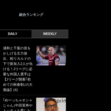
総合ランキング
DAILY
WEEKLY
浦和と千葉の首を
｢光の速さじゃん｣
かしげる主力放
｢えっぐいミドル｣
出、柏リカルドの
ドイツ名門移籍の
下で新加入2人が化
日本代表23歳ボラ
ける！Jリーグに必
ンチ、移籍後初ゴ
要な外国人選手は
ールに驚愕！｢見た
【Jリーグ開幕｢初
事ないシュートや｣
めての秋春制｣の大
｢聡がどんどん遠く
激論】(4)
なっていく」
｢めーっちゃオシャ
｢誰が止めれんねん
じゃん｣中田英寿や
w｣フェイエ上田綺
トッティも愛した
世の“神コース”弾丸