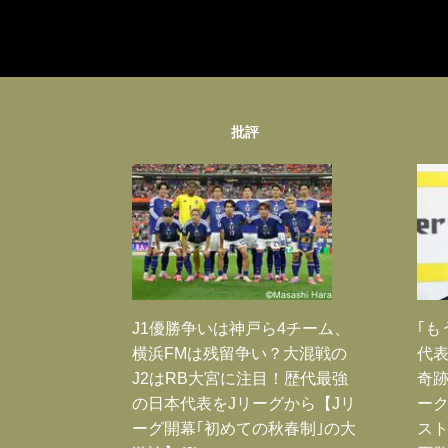
批評
J1優勝争いは神戸ら4チーム、
｢も
横浜FMは残留争い？大混戦の
代表
J2はRB大宮に注目！歴代最強
奇
の日本代表をJリーグから【Jリ
ー
ーグ開幕｢初めての秋春制｣の大
スト