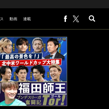
ス
動画
連載
熊崎敬の「路地から始まる処世術」
下田恒幸の「10倍面白くなるサッカー中継の見方」
サッカー批評PHOTOギャラリー「ピッチの焦点」
後藤健生の「蹴球放浪記」
原悦生PHOTOギャラリー「サッカー遠近」
「だれかに言いたくなる記録」
福田師王「ブンデスリーガ奮闘記 Tor!」
大住良之の「この世界のコーナーエリアから」