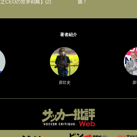
之CEOの世界戦略】(2)
騰！
著者紹介
原壮史
原