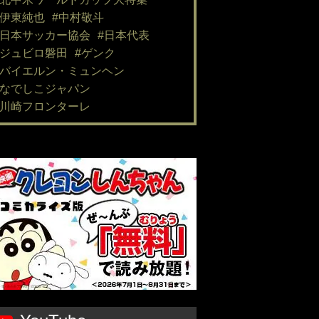
#伊東純也
#中村敬斗
#日本サッカー協会
#日本代表
#ジュビロ磐田
#ゲンク
#バイエルン・ミュンヘン
#なでしこジャパン
#川崎フロンターレ