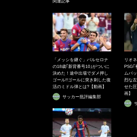
関連記事
「メッシを継ぐ」バルセロナ
リオネ
の18歳｢新背番号10｣がついに
PSG
決めた！途中出場でダメ押し
ムバッ
ゴール!!ゴールに突き刺した復
烈な左
活のミドル弾とは?【動画】
せた圧
画】
サッカー批評編集部