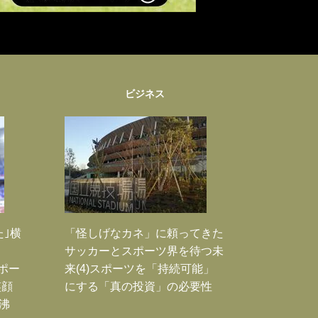
ビジネス
た｣横
「怪しげなカネ」に頼ってきた
サッカーとスポーツ界を待つ未
Jポー
来(4)スポーツを「持続可能」
笑顔
にする「真の投資」の必要性
沸