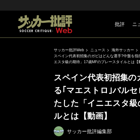
批評
ニ
Jリーグ
戦術
注目選手
海外サッ
監督
マネー
チームマ
日本代表
サッカー批評Web
ニュース
海外サッカー
スペイン代表初招集のガビはどんな選手?中盤を指
エスタ級の期待」17歳MFのプレースタイルとは【
スペイン代表初招集の
る｢マエストロ｣バル
たした「イニエスタ級
ルとは【動画】
サッカー批評編集部