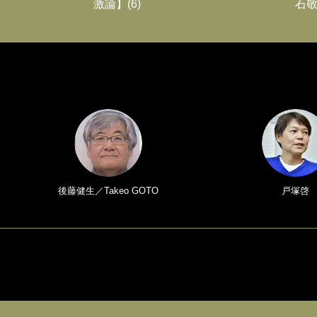
激論】(6)
石敬
後藤健生／Takeo GOTO
戸塚啓