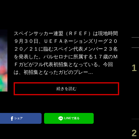
スペインサッカー連盟（ＲＦＥＦ）は現地時間
９月３０日、ＵＥＦＡネーションズリーグ２０
２０／２１に臨むスペイン代表メンバー２３名
を発表した。バルセロナに所属する１７歳のＭ
Ｆガビがフル代表初招集となっている。今回
は、初招集となったガビのプレー…
続きを読む
シェア
LINEで送る