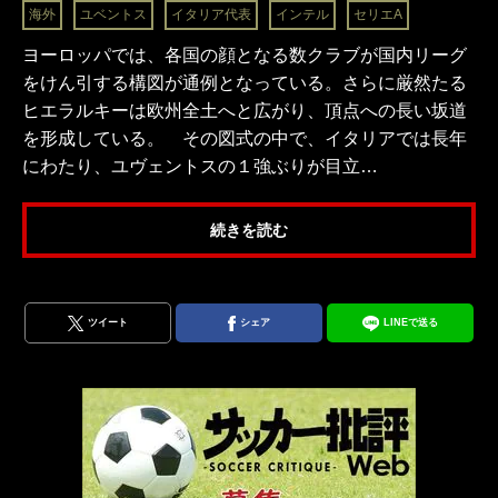
海外
ユベントス
イタリア代表
インテル
セリエA
ヨーロッパでは、各国の顔となる数クラブが国内リーグ
をけん引する構図が通例となっている。さらに厳然たる
ヒエラルキーは欧州全土へと広がり、頂点への長い坂道
を形成している。 その図式の中で、イタリアでは長年
にわたり、ユヴェントスの１強ぶりが目立…
続きを読む
ツイート
シェア
LINEで送る