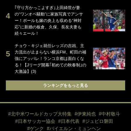
｢守り方かっこよすぎ｣上田綺世が妻
の“ワンオペ騒動”に家族写真でアンサ
ー！ボールも嫁の炎上も収める“神対
応”に新婚の板倉、久保、長友夫妻も
続々エール！
チョウ・キジェ就任レッズの吉凶、主
力流出が止まらない横浜FM、町田の補
強にアッパレ！ランコ京都は面白くな
る！【Jリーグ開幕｢初めての秋春制｣の
大激論】(3)
ランキングをもっと見る
#北中米ワールドカップ大特集
#伊東純也
#中村敬斗
#日本サッカー協会
#日本代表
#ジュビロ磐田
#ゲンク
#バイエルン・ミュンヘン