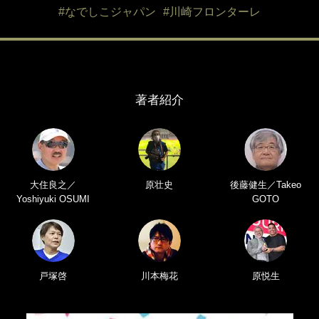
#なでしこジャパン
#川崎フロンターレ
著者紹介
大住良之／
原壮史
後藤健生／Takeo
Yoshiyuki OSUMI
GOTO
戸塚啓
川本梅花
原悦生