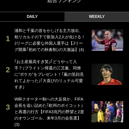
総合ランキング
DAILY
WEEKLY
浦和と千葉の首をかしげる主力放出、
柏リカルドの下で新加入2人が化ける！
Jリーグに必要な外国人選手は【Jリー
グ開幕｢初めての秋春制｣の大激論】(4)
｢お土産最高すぎ笑｣｢どうやって入
手？｣ブライトン帰還の三笘薫、同僚
に“ポケカ”をプレゼント！｢薫の笑顔見
れてよかった｣｢大喜びのリュテル可愛
すぎ｣
W杯クオーター制への大反発か、FIFA
会長を追い詰めた｢欧州のボイコット｣
と再選の行方【FIFA3兆円の野望と2度
のオウンゴール、来年3月の会長選】
(3)