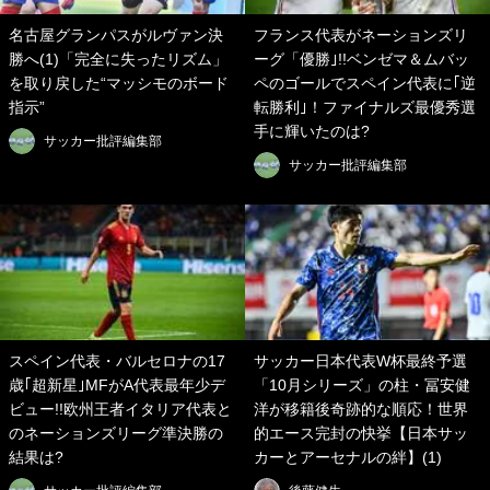
名古屋グランパスがルヴァン決
フランス代表がネーションズリ
勝へ(1)「完全に失ったリズム」
ーグ「優勝｣!!ベンゼマ＆ムバッ
を取り戻した“マッシモのボード
ペのゴールでスペイン代表に｢逆
指示”
転勝利｣！ファイナルズ最優秀選
手に輝いたのは?
サッカー批評編集部
サッカー批評編集部
スペイン代表・バルセロナの17
サッカー日本代表W杯最終予選
歳｢超新星｣MFがA代表最年少デ
「10月シリーズ」の柱・冨安健
ビュー!!欧州王者イタリア代表と
洋が移籍後奇跡的な順応！世界
のネーションズリーグ準決勝の
的エース完封の快挙【日本サッ
結果は?
カーとアーセナルの絆】(1)