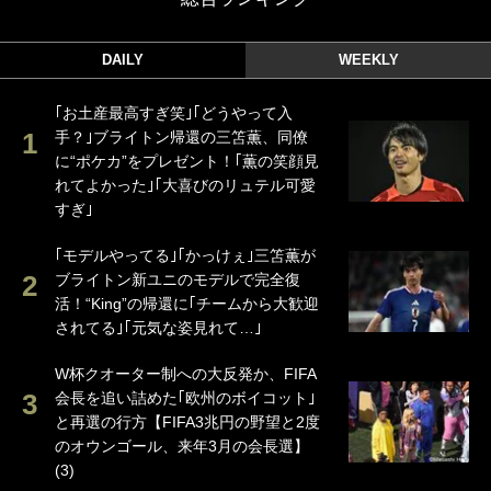
DAILY
WEEKLY
｢お土産最高すぎ笑｣｢どうやって入
手？｣ブライトン帰還の三笘薫、同僚
に“ポケカ”をプレゼント！｢薫の笑顔見
れてよかった｣｢大喜びのリュテル可愛
すぎ｣
｢モデルやってる｣｢かっけぇ｣三笘薫が
ブライトン新ユニのモデルで完全復
活！“King”の帰還に｢チームから大歓迎
されてる｣｢元気な姿見れて…｣
W杯クオーター制への大反発か、FIFA
会長を追い詰めた｢欧州のボイコット｣
と再選の行方【FIFA3兆円の野望と2度
のオウンゴール、来年3月の会長選】
(3)