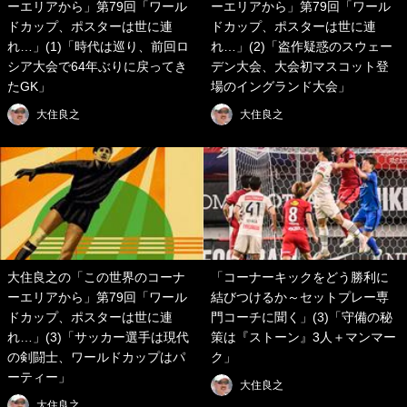
ーエリアから」第79回「ワール
ーエリアから」第79回「ワール
ドカップ、ポスターは世に連
ドカップ、ポスターは世に連
れ…」(1)「時代は巡り、前回ロ
れ…」(2)「盗作疑惑のスウェー
シア大会で64年ぶりに戻ってき
デン大会、大会初マスコット登
たGK」
場のイングランド大会」
大住良之
大住良之
大住良之の「この世界のコーナ
「コーナーキックをどう勝利に
ーエリアから」第79回「ワール
結びつけるか～セットプレー専
ドカップ、ポスターは世に連
門コーチに聞く」(3)「守備の秘
れ…」(3)「サッカー選手は現代
策は『ストーン』3人＋マンマー
の剣闘士、ワールドカップはパ
ク」
ーティー」
大住良之
大住良之