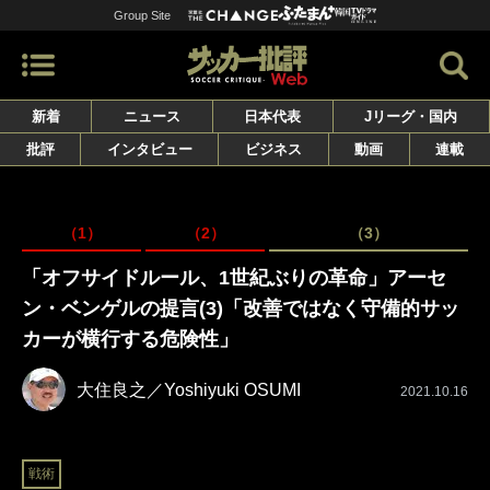
Group Site
新着
ニュース
日本代表
Jリーグ・国内
批評
インタビュー
ビジネス
動画
連載
（1）
（2）
（3）
「オフサイドルール、1世紀ぶりの革命」アーセ
ン・ベンゲルの提言(3)「改善ではなく守備的サッ
カーが横行する危険性」
大住良之／Yoshiyuki OSUMI
2021.10.16
戦術