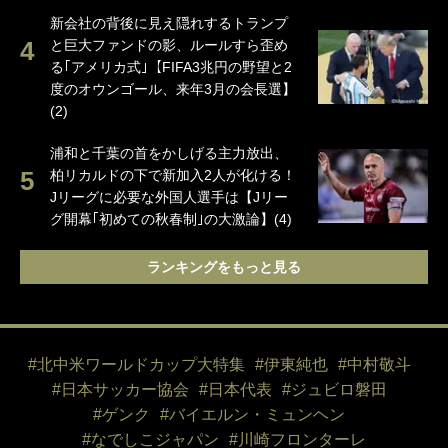
新会社の背後に見え隠れするトランプ
と巨大ファンドの影、ルールすら歪め
る｢アメリカ式｣【FIFA3兆円の野望と2
度のオウンゴール、来年3月の会長選】
(2)
浦和と千葉の首をかしげる主力放出、
柏リカルドの下で新加入2人が化ける！
Jリーグに必要な外国人選手は【Jリー
グ開幕｢初めての秋春制｣の大激論】(4)
ランキングをもっと見る
#北中米ワールドカップ大特集
#伊東純也
#中村敬斗
#日本サッカー協会
#日本代表
#ジュビロ磐田
#ゲンク
#バイエルン・ミュンヘン
#なでしこジャパン
#川崎フロンターレ