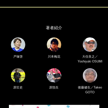
著者紹介
戸塚啓
川本梅花
大住良之／
Yoshiyuki OSUMI
原壮史
原悦生
後藤健生／Takeo
GOTO