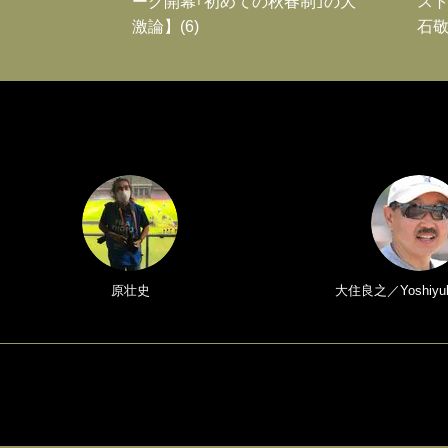
ーグ開幕｢初めての秋春制｣の大
スト
激論】(6)
石敬
原壮史
大住良之／Yoshiyuk