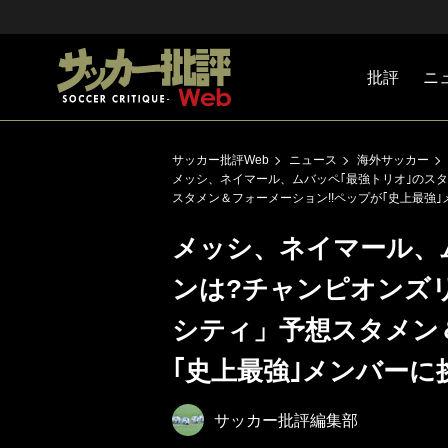
批評
ニ
Jリーグ
戦術
注目選手
海外サッ
監督
マネー
チームマ
日本代表
サッカー批評Web
ニュース
海外サッカー
メッシ、ネイマール、ムバッペ｢最強トリオ｣のス
スタメン＆フォーメーション!!ペップが｢史上最強
メッシ、ネイマール、
ンは?チャンピオンズ
シティ」予想スタメン
｢史上最強｣メンバーに
サッカー批評編集部