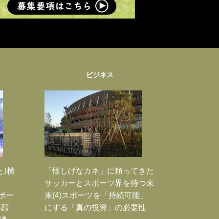
ビジネス
た｣横
「怪しげなカネ」に頼ってきた
サッカーとスポーツ界を待つ未
Jポー
来(4)スポーツを「持続可能」
笑顔
にする「真の投資」の必要性