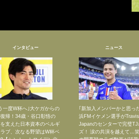
インタビュー
ニュース
う一度W杯へ｣大ケガからの
｢新加入メンバーかと思っ
復帰！34歳・谷口彰悟の
浜FMイケメン選手がTravis
跡を支えた日本資本のベルギ
Japanのセンターで完璧T
クラブ、次なる野望はW杯ベ
ズ！ 涙の共演を越えて…