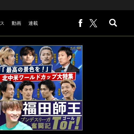
ス
動画
連載
熊崎敬の「路地から始まる処世術」
下田恒幸の「10倍面白くなるサッカー中継の見方」
サッカー批評PHOTOギャラリー「ピッチの焦点」
後藤健生の「蹴球放浪記」
原悦生PHOTOギャラリー「サッカー遠近」
「だれかに言いたくなる記録」
福田師王「ブンデスリーガ奮闘記 Tor!」
大住良之の「この世界のコーナーエリアから」