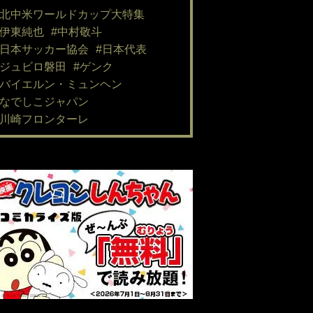
#北中米ワールドカップ大特集
#伊東純也
#中村敬斗
#日本サッカー協会
#日本代表
#ジュビロ磐田
#ゲンク
#バイエルン・ミュンヘン
#なでしこジャパン
#川崎フロンターレ