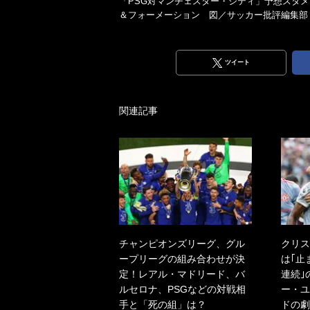
「PSG対マンチェスター・シティ」予想スタメ
＆フォーメーション 図／サッカー批評編集部
ツイート
関連記事
チャンピオンズリーグ、グル
クリス
ープリーグの組み合わせが決
は｢止
定！レアル・マドリード、バ
連続｣
ルセロナ、PSGなどの対戦相
ー・ユ
手と「死の組」は？
ドの劇