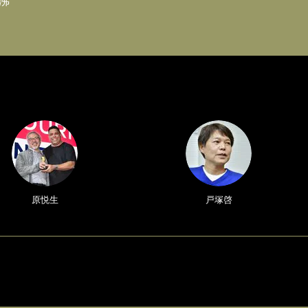
沸
原悦生
戸塚啓