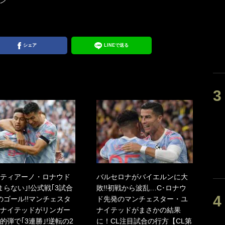
ン
シェア
LINEで送る
ティアーノ・ロナウド
バルセロナがバイエルンに大
まらない｣!公式戦｢3試合
敗!!初戦から波乱…C･ロナウ
のゴール!!マンチェスタ
ド先発のマンチェスター・ユ
ナイテッドがリンガー
ナイテッドがまさかの結果
的弾で｢3連勝｣!逆転の2
に！CL注目試合の行方【CL第