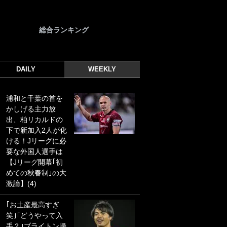
総合ランキング
DAILY
WEEKLY
浦和と千葉の首を
｢光の速さじゃん｣
かしげる主力放
｢えっぐいミドル｣
出、柏リカルドの
ドイツ名門移籍の
下で新加入2人が化
日本代表23歳ボラ
ける！Jリーグに必
ンチ、移籍後初ゴ
要な外国人選手は
ールに驚愕！｢見た
【Jリーグ開幕｢初
事ないシュートや｣
めての秋春制｣の大
｢聡がどんどん遠く
激論】(4)
なっていく」
｢お土産最高すぎ
｢誰が止めれんねん
笑｣｢どうやって入
w｣フェイエ上田綺
手？｣ブライトン帰
世の“神コース”弾丸