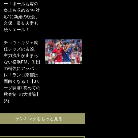
ー！ボールも嫁の
海の夕日”新アウェ
炎上も収める“神対
イユニに大反響｢か
応”に新婚の板倉、
っこよすぎ｣｢革新
久保、長友夫妻も
的｣｢ソソられる！｣
続々エール！
｢お土産最高すぎ
チョウ・キジェ就
笑｣｢どうやって入
任レッズの吉凶、
手？｣ブライトン帰
主力流出が止まら
還の三笘薫、同僚
ない横浜FM、町田
に“ポケカ”をプレゼ
の補強にアッパ
ント！｢薫の笑顔見
レ！ランコ京都は
れてよかった｣｢大
面白くなる！【Jリ
喜びのリュテル可
ーグ開幕｢初めての
愛すぎ｣
秋春制｣の大激論】
(3)
ランキングをも
ランキングをもっと見る