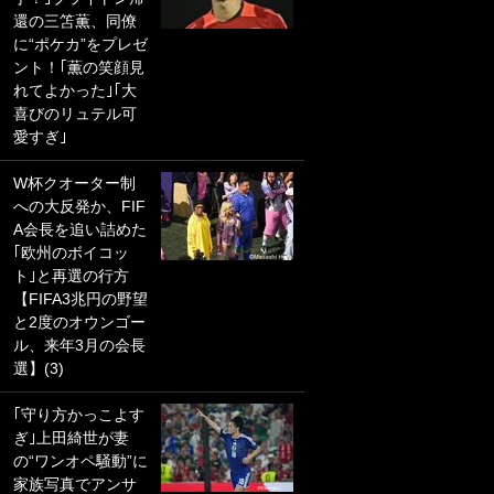
還の三笘薫、同僚
PKにイタリア代表
に“ポケカ”をプレゼ
GKも成す術なし！
ント！｢薫の笑顔見
｢ノーチャンスすぎ
れてよかった｣｢大
るわ｣｢綺世のPKの
喜びのリュテル可
上手さは世界屈指
愛すぎ｣
かも｣
W杯クオーター制
｢また敬斗が魚に
への大反発か、FIF
笑｣菅原由勢がW杯
A会長を追い詰めた
戦士の夏休み秘蔵
｢欧州のボイコッ
ショット公開！ 川
ト｣と再選の行方
口春奈と結婚のモ
【FIFA3兆円の野望
テ男も登場で｢写真
と2度のオウンゴー
全部楽しそう｣｢タ
ル、来年3月の会長
ケの水中かわいす
選】(3)
ぎる」
｢守り方かっこよす
｢セカンドで決まり
ぎ｣上田綺世が妻
だな｣19歳の日本代
の“ワンオペ騒動”に
表MFが加入したス
家族写真でアンサ
ペイン名門、“地中