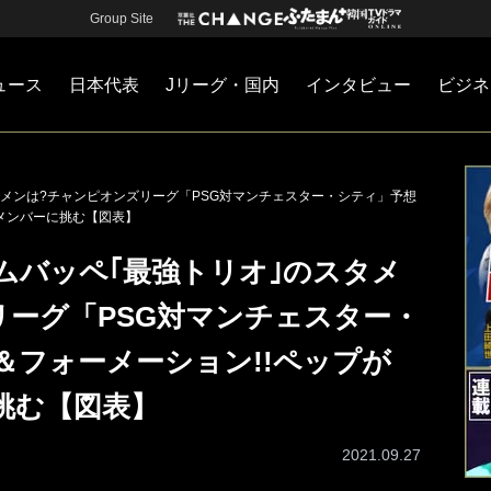
Group Site
ュース
日本代表
Jリーグ・国内
インタビュー
ビジネ
・国内
カー
ネジメント
Jリーグ・国内
戦術
注目選手
海外サッカー
監督
マネー
チームマネジメント
日本代表
タメンは?チャンピオンズリーグ「PSG対マンチェスター・シティ」予想
｣メンバーに挑む【図表】
ムバッペ｢最強トリオ｣のスタメ
リーグ「PSG対マンチェスター・
＆フォーメーション!!ペップが
挑む【図表】
2021.09.27