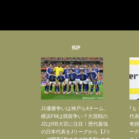
批評
J1優勝争いは神戸ら4チーム、
｢も
横浜FMは残留争い？大混戦の
代表
J2はRB大宮に注目！歴代最強
奇
の日本代表をJリーグから【Jリ
ー