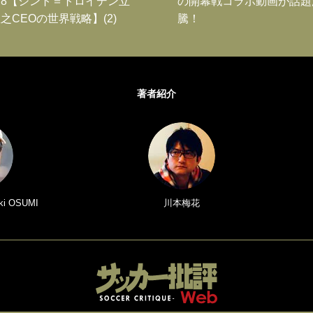
8【シント＝トロイデン立
の開幕戦コラボ動画が話題
之CEOの世界戦略】(2)
騰！
著者紹介
i OSUMI
川本梅花