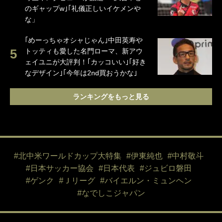
のギャップw｣｢礼儀正しいイケメンや
な」
｢めーっちゃオシャじゃん｣中田英寿や
トッティも愛した名門ローマ、新アウ
ェイユニが大評判！｢カッコいい｣｢好き
なデザイン｣｢今年は2nd買おうかな｣
ランキングをもっと見る
#北中米ワールドカップ大特集
#伊東純也
#中村敬斗
#日本サッカー協会
#日本代表
#ジュビロ磐田
#ゲンク
#Ｊリーグ
#バイエルン・ミュンヘン
#なでしこジャパン