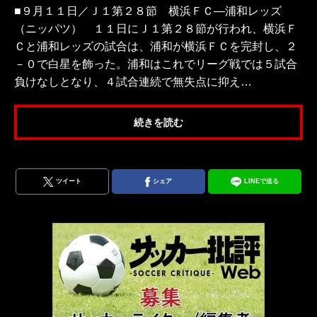
■９月１１日／Ｊ１第２８節 横浜ＦＣ―浦和レッズ
（ニッパツ） １１日にＪ１第２８節が行われ、横浜Ｆ
Ｃと浦和レッズの試合は、浦和が横浜ＦＣを完封し、２
－０で白星を飾った。浦和はこれでリーグ戦では５試合
負けなしとなり、４試合連続で無失点に抑え…
続きを読む
ツイート
シェア
LINEで送る