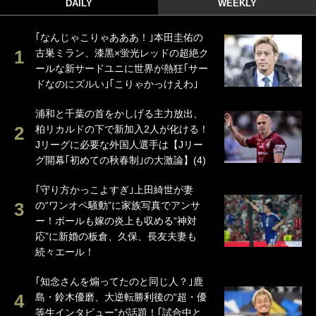
DAILY
WEEKLY
｢なんじゃこりゃあああ！｣本田圭佑の
古巣ミラン、漆黒×蛍光レッドの超絶ク
ールな新サードユニに世界が熱狂｢サー
ドなのにズルい｣｢こりゃかっけえわ｣
浦和と千葉の首をかしげる主力放出、
柏リカルドの下で新加入2人が化ける！
Jリーグに必要な外国人選手は【Jリー
グ開幕｢初めての秋春制｣の大激論】(4)
｢守り方かっこよすぎ｣上田綺世が妻
の“ワンオペ騒動”に家族写真でアンサ
ー！ボールも嫁の炎上も収める“神対
応”に新婚の板倉、久保、長友夫妻も
続々エール！
｢知念さんを煽ってたのと同じ人？｣鹿
島・鈴木優磨、大逆転勝利後の“超・優
等生インタビュー”が話題！｢試合中と