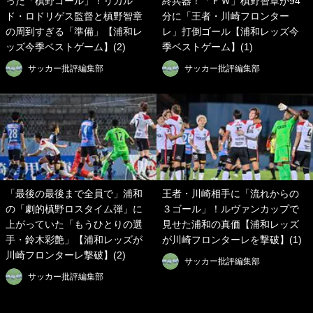
った「槙野ゴール」！リカル
終兵器！「ＦＷ」槙野智章が94
ド・ロドリゲス監督と槙野智章
分に「王者・川崎フロンター
の周到すぎる「準備」【浦和レ
レ」打倒ゴール【浦和レッズ今
ッズ今季ベストゲーム】(2)
季ベストゲーム】(1)
サッカー批評編集部
サッカー批評編集部
「最後の最後まで全員で」浦和
王者・川崎相手に「流れからの
の「劇的槙野ロスタイム弾」に
３ゴール」！ルヴァンカップで
上がっていた「もうひとりの選
見せた浦和の真価【浦和レッズ
手・鈴木彩艶」【浦和レッズが
が川崎フロンターレを撃破】(1)
川崎フロンターレ撃破】(2)
サッカー批評編集部
サッカー批評編集部