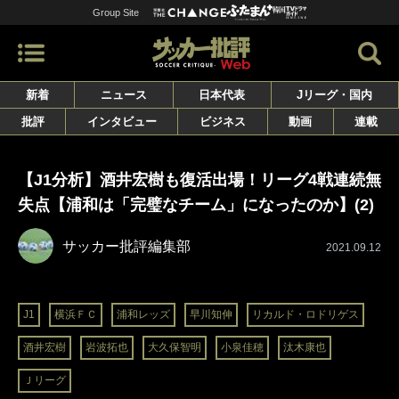
Group Site
新着
ニュース
日本代表
Jリーグ・国内
批評
インタビュー
ビジネス
動画
連載
【J1分析】酒井宏樹も復活出場！リーグ4戦連続無
失点【浦和は「完璧なチーム」になったのか】(2)
サッカー批評編集部
2021.09.12
J1
横浜ＦＣ
浦和レッズ
早川知伸
リカルド・ロドリゲス
酒井宏樹
岩波拓也
大久保智明
小泉佳穂
汰木康也
Ｊリーグ