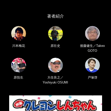
著者紹介
川本梅花
原壮史
後藤健生／Takeo
GOTO
原悦生
大住良之／
戸塚啓
Yoshiyuki OSUMI