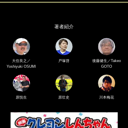
著者紹介
大住良之／
戸塚啓
後藤健生／Takeo
Yoshiyuki OSUMI
GOTO
原悦生
原壮史
川本梅花