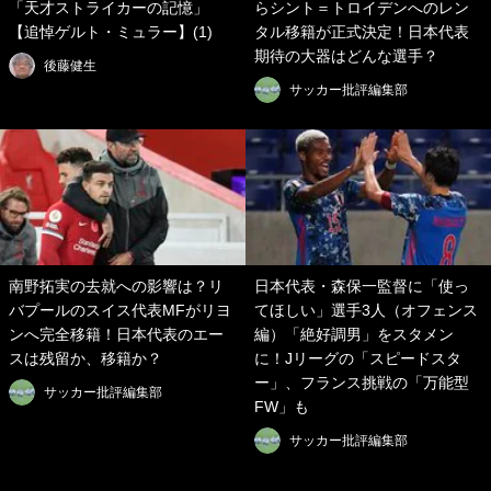
「天才ストライカーの記憶」
らシント＝トロイデンへのレン
【追悼ゲルト・ミュラー】(1)
タル移籍が正式決定！日本代表
期待の大器はどんな選手？
後藤健生
サッカー批評編集部
南野拓実の去就への影響は？リ
日本代表・森保一監督に「使っ
バプールのスイス代表MFがリヨ
てほしい」選手3人（オフェンス
ンへ完全移籍！日本代表のエー
編）「絶好調男」をスタメン
スは残留か、移籍か？
に！Jリーグの「スピードスタ
ー」、フランス挑戦の「万能型
サッカー批評編集部
FW」も
サッカー批評編集部