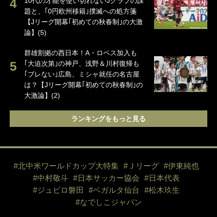
10代の才能を使い切れないJクラブの課
題と、｢0円欧州移籍｣撲滅への処方箋
【Jリーグ開幕｢初めての秋春制｣の大激
論】(5)
群雄割拠の西日本！A・ロペス加入も
｢大迫次第｣の神戸、浅野＆川村復帰も
｢ブレない｣広島、ミシャ就任の名古屋
は？【Jリーグ開幕｢初めての秋春制｣の
大激論】(2)
ランキングをもっと見る
#北中米ワールドカップ大特集
#Ｊリーグ
#伊東純也
#中村敬斗
#日本サッカー協会
#日本代表
#ジュビロ磐田
#ベガルタ仙台
#松木玖生
#なでしこジャパン