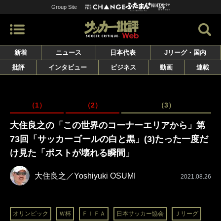
Group Site
新着
ニュース
日本代表
Jリーグ・国内
批評
インタビュー
ビジネス
動画
連載
（1）
（2）
（3）
大住良之の「この世界のコーナーエリアから」第
73回「サッカーゴールの白と黒」(3)たった一度だ
け見た「ポストが壊れる瞬間」
大住良之／Yoshiyuki OSUMI
2021.08.26
オリンピック
Ｗ杯
ＦＩＦＡ
日本サッカー協会
Ｊリーグ