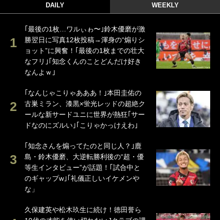
DAILY
WEEKLY
｢最後の1枚…ワルぃゎ〜｣鈴木優磨が激
勝翌日に写真12枚投稿→渾身の“煽りシ
ョット”に興奮！｢最後の1枚までの壮大
なフリ｣｢知念くんのことどんだけ好き
なんよｗ｣
｢なんじゃこりゃあああ！｣本田圭佑の
古巣ミラン、漆黒×蛍光レッドの超絶ク
ールな新サードユニに世界が熱狂｢サー
ドなのにズルい｣｢こりゃかっけえわ｣
｢知念さんを煽ってたのと同じ人？｣鹿
島・鈴木優磨、大逆転勝利後の“超・優
等生インタビュー”が話題！｢試合中と
のギャップw｣｢礼儀正しいイケメンや
な」
久保建英や松木玖生に続け！徳田誉ら