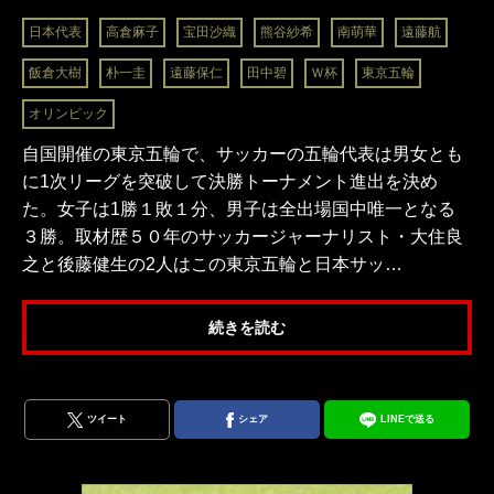
日本代表
高倉麻子
宝田沙織
熊谷紗希
南萌華
遠藤航
飯倉大樹
朴一圭
遠藤保仁
田中碧
Ｗ杯
東京五輪
オリンピック
自国開催の東京五輪で、サッカーの五輪代表は男女とも
に1次リーグを突破して決勝トーナメント進出を決め
た。女子は1勝１敗１分、男子は全出場国中唯一となる
３勝。取材歴５０年のサッカージャーナリスト・大住良
之と後藤健生の2人はこの東京五輪と日本サッ…
続きを読む
ツイート
シェア
LINEで送る