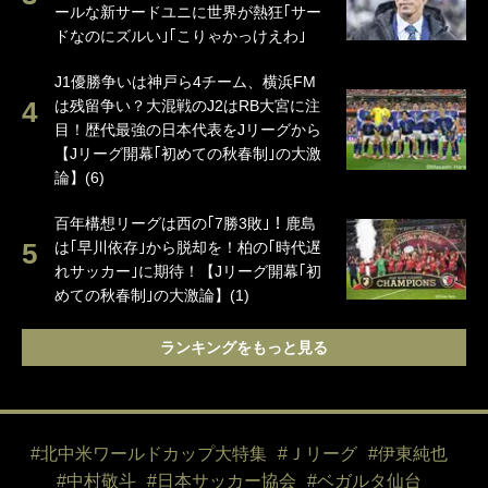
ールな新サードユニに世界が熱狂｢サー
ドなのにズルい｣｢こりゃかっけえわ｣
J1優勝争いは神戸ら4チーム、横浜FM
は残留争い？大混戦のJ2はRB大宮に注
目！歴代最強の日本代表をJリーグから
【Jリーグ開幕｢初めての秋春制｣の大激
論】(6)
百年構想リーグは西の｢7勝3敗｣！鹿島
は｢早川依存｣から脱却を！柏の｢時代遅
れサッカー｣に期待！【Jリーグ開幕｢初
めての秋春制｣の大激論】(1)
ランキングをもっと見る
#北中米ワールドカップ大特集
#Ｊリーグ
#伊東純也
#中村敬斗
#日本サッカー協会
#ベガルタ仙台