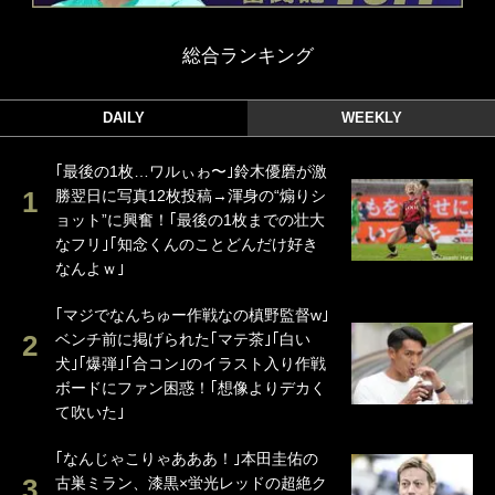
総合ランキング
DAILY
WEEKLY
｢最後の1枚…ワルぃゎ〜｣鈴木優磨が激
勝翌日に写真12枚投稿→渾身の“煽りシ
ョット”に興奮！｢最後の1枚までの壮大
なフリ｣｢知念くんのことどんだけ好き
なんよｗ｣
｢マジでなんちゅー作戦なの槙野監督w｣
ベンチ前に掲げられた｢マテ茶｣｢白い
犬｣｢爆弾｣｢合コン｣のイラスト入り作戦
ボードにファン困惑！｢想像よりデカく
て吹いた｣
｢なんじゃこりゃあああ！｣本田圭佑の
古巣ミラン、漆黒×蛍光レッドの超絶ク