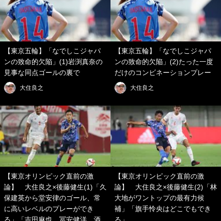
【東京五輪】「なでしこジャパ
【東京五輪】「なでしこジャパ
ンの致命的欠陥」(1)岩渕真奈の
ンの致命的欠陥」(2)たった一度
見事な同点ゴールの裏で
だけのコンビネーションプレー
大住良之
大住良之
【東京オリンピック直前の激
【東京オリンピック直前の激
論】 大住良之×後藤健生(1)「久
論】 大住良之×後藤健生(2)「林
保建英から堂安律のゴール、常
大地がワントップの最有力候
に高いレベルのプレーができ
補」「旗手怜央はどこでもでき
る」「吉田麻也、冨安健洋、酒
る」