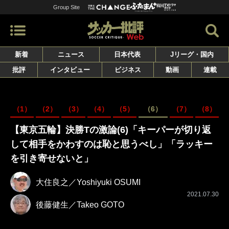
Group Site
新着
ニュース
日本代表
Jリーグ・国内
批評
インタビュー
ビジネス
動画
連載
（1）
（2）
（3）
（4）
（5）
（6）
（7）
（8）
【東京五輪】決勝Tの激論(6)「キーパーが切り返
して相手をかわすのは恥と思うべし」「ラッキー
を引き寄せないと」
大住良之／Yoshiyuki OSUMI
2021.07.30
後藤健生／Takeo GOTO