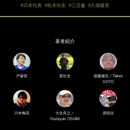
#日本代表
#松木玖生
#三笘薫
#久保建英
著者紹介
戸塚啓
原壮史
後藤健生／Takeo
GOTO
川本梅花
大住良之／
原悦生
Yoshiyuki OSUMI