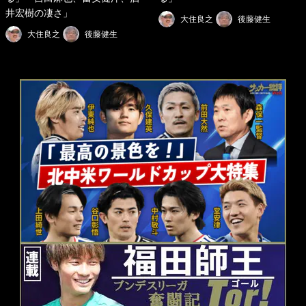
井宏樹の凄さ」
大住良之
後藤健生
大住良之
後藤健生