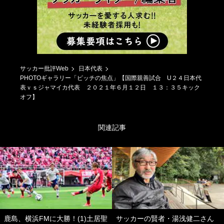
サッカー批評Web
日本代表
PHOTOギャラリー「ピッチの焦点」【国際親善試合 U２４日本代
表ｖｓジャマイカ代表 ２０２１年６月１２日 １３：３５キック
オフ】
関連記事
鹿島、横浜FMに大勝！(1)土居聖
サッカーの賢者・湯浅健二さん