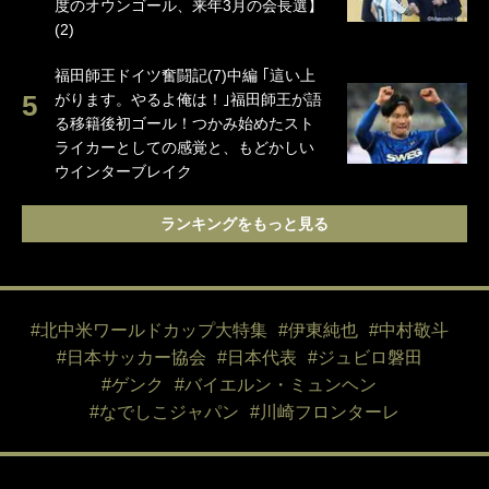
度のオウンゴール、来年3月の会長選】
(2)
福田師王ドイツ奮闘記(7)中編 ｢這い上
がります。やるよ俺は！｣福田師王が語
る移籍後初ゴール！つかみ始めたスト
ライカーとしての感覚と、もどかしい
ウインターブレイク
ランキングをもっと見る
#北中米ワールドカップ大特集
#伊東純也
#中村敬斗
#日本サッカー協会
#日本代表
#ジュビロ磐田
#ゲンク
#バイエルン・ミュンヘン
#なでしこジャパン
#川崎フロンターレ