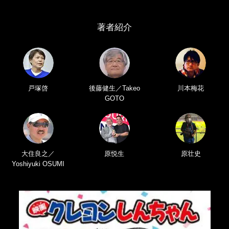
著者紹介
戸塚啓
後藤健生／Takeo
川本梅花
GOTO
大住良之／
原悦生
原壮史
Yoshiyuki OSUMI