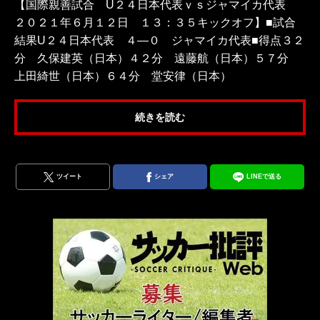
【国際親善試合 U２４日本代表ｖｓジャマイカ代表
２０２１年６月１２日 １３：３５キックオフ】■試合
結果U２４日本代表 ４―０ ジャマイカ代表■得点３２
分 久保建英（日本）４２分 遠藤航（日本）５７分
上田綺世（日本）６４分 堂安律（日本）
続きを読む
ツイート
シェア
LINEで送る