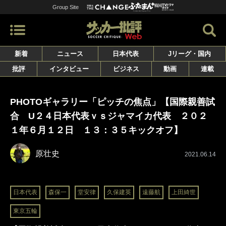
Group Site
新着
ニュース
日本代表
Jリーグ・国内
批評
インタビュー
ビジネス
動画
連載
PHOTOギャラリー「ピッチの焦点」【国際親善試
合 U２４日本代表ｖｓジャマイカ代表 ２０２
１年６月１２日 １３：３５キックオフ】
原壮史
2021.06.14
日本代表
森保一
堂安律
久保建英
遠藤航
上田綺世
東京五輪