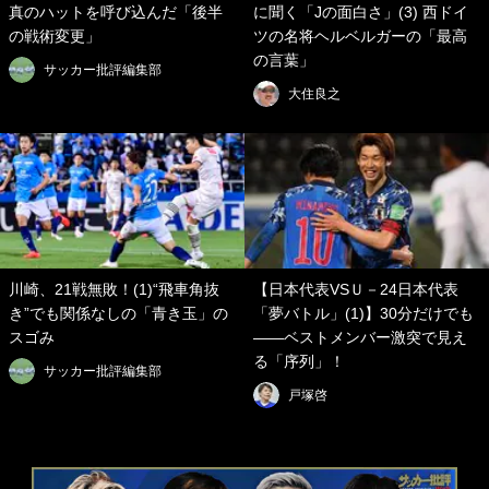
真のハットを呼び込んだ「後半
に聞く「Jの面白さ」(3) 西ドイ
の戦術変更」
ツの名将ヘルベルガーの「最高
の言葉」
サッカー批評編集部
大住良之
川崎、21戦無敗！(1)“飛車角抜
【日本代表VSＵ－24日本代表
き”でも関係なしの「青き玉」の
「夢バトル」(1)】30分だけでも
スゴみ
――ベストメンバー激突で見え
る「序列」！
サッカー批評編集部
戸塚啓