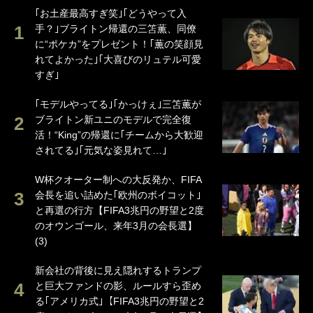
｢お土産最高すぎ笑｣｢どうやって入
手？｣ブライトン帰還の三笘薫、同僚
に“ポケカ”をプレゼント！｢薫の笑顔見
れてよかった｣｢大喜びのリュテル可愛
すぎ｣
｢モデルやってる｣｢かっけぇ｣三笘薫が
ブライトン新ユニのモデルで完全復
活！“King”の帰還に｢チームから大歓迎
されてる｣｢元気な姿見れて…｣
W杯クオーター制への大反発か、FIFA
会長を追い詰めた｢欧州のボイコット｣
と再選の行方【FIFA3兆円の野望と2度
のオウンゴール、来年3月の会長選】
(3)
新会社の背後に見え隠れするトランプ
と巨大ファンドの影、ルールすら歪め
る｢アメリカ式｣【FIFA3兆円の野望と2