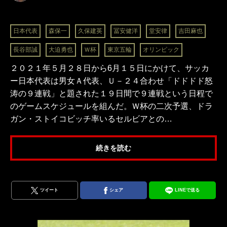
日本代表
森保一
久保建英
冨安健洋
堂安律
吉田麻也
長谷部誠
大迫勇也
Ｗ杯
東京五輪
オリンピック
２０２１年５月２８日から6月１５日にかけて、サッカ
ー日本代表は男女Ａ代表、Ｕ－２４合わせ「ドドドド怒
涛の９連戦」と題された１９日間で９連戦という日程で
のゲームスケジュールを組んだ。Ｗ杯の二次予選、ドラ
ガン・ストイコビッチ率いるセルビアとの…
続きを読む
ツイート
シェア
LINEで送る