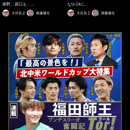
南野、原口も…」
なU-24に」
大住良之
後藤健生
大住良之
後藤健生