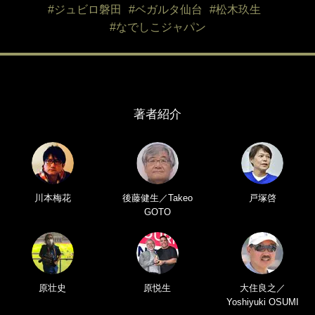
#ジュビロ磐田
#ベガルタ仙台
#松木玖生
#なでしこジャパン
著者紹介
川本梅花
後藤健生／Takeo
戸塚啓
GOTO
原壮史
原悦生
大住良之／
Yoshiyuki OSUMI