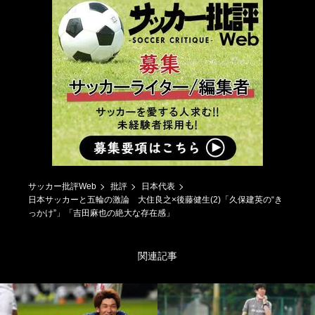
サッカー批評Web
批評
日本代表
日本サッカーと五輪の激論 大住良之×後藤健生(2)「久保建英の“き
っかけ”」「吉田麻也の絶大な存在感」
関連記事