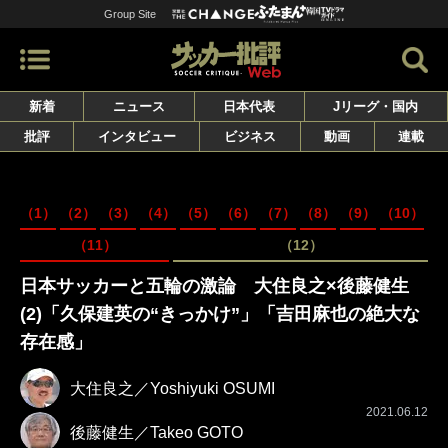
Group Site
新着
ニュース
日本代表
Jリーグ・国内
批評
インタビュー
ビジネス
動画
連載
（1）
（2）
（3）
（4）
（5）
（6）
（7）
（8）
（9）
（10）
（11）
（12）
日本サッカーと五輪の激論 大住良之×後藤健生
(2)「久保建英の“きっかけ”」「吉田麻也の絶大な
存在感」
大住良之／Yoshiyuki OSUMI
2021.06.12
後藤健生／Takeo GOTO