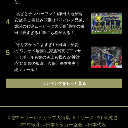
な」
｢あざとナンバーワン！｣鎌田大地が冨
安健洋に“肩組み頭乗せ”!?｢パレス兄弟｣
爆誕の歓迎ムービーに大反響｢最後の鎌
田可愛すぎる｣｢粋にも程がある！」
｢守り方かっこよすぎ｣上田綺世が妻
の“ワンオペ騒動”に家族写真でアンサ
ー！ボールも嫁の炎上も収める“神対
応”に新婚の板倉、久保、長友夫妻も
続々エール！
ランキングをもっと見る
#北中米ワールドカップ大特集
#Ｊリーグ
#伊東純也
#中村敬斗
#日本サッカー協会
#日本代表