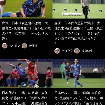
森保一日本代表監督の激論 大
森保一日本代表監督の激論 大
住良之×後藤健生(1)「セルビア戦
住良之×後藤健生(2)「五輪代表は
のベストな布陣」「やっぱり大
もう一つのＡ代表」「タジキス
迫」
タン戦で本当に残念だったこ
と」
大住良之
後藤健生
大住良之
後藤健生
日本代表に「喝」の激論 大住
日本代表に「喝」の激論 大住良
良之×後藤健生(1)「判断が遅い。
之×後藤健生(2)「川辺と橋本、ボ
プレーが不正確」「経験豊富な
ランチ2人の問題」「後ろはみん