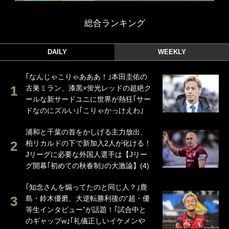
総合ランキング
DAILY
WEEKLY
｢なんじゃこりゃあああ！｣本田圭佑の
古巣ミラン、漆黒×蛍光レッドの超絶ク
ールな新サードユニに世界が熱狂｢サー
ドなのにズルい｣｢こりゃかっけえわ｣
浦和と千葉の首をかしげる主力放出、
柏リカルドの下で新加入2人が化ける！
Jリーグに必要な外国人選手は【Jリー
グ開幕｢初めての秋春制｣の大激論】(4)
｢知念さんを煽ってたのと同じ人？｣鹿
島・鈴木優磨、大逆転勝利後の“超・優
等生インタビュー”が話題！｢試合中と
のギャップw｣｢礼儀正しいイケメンや