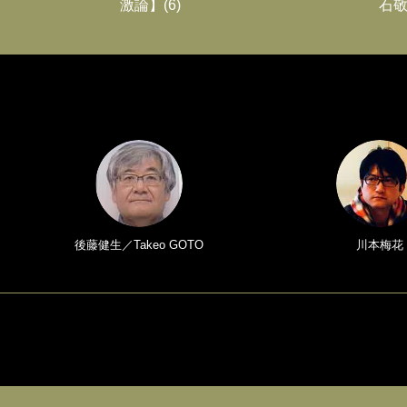
激論】(6)
石敬
後藤健生／Takeo GOTO
川本梅花