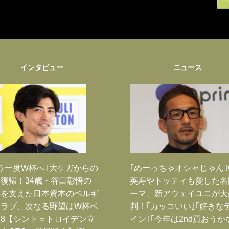
インタビュー
ニュース
う一度W杯へ｣大ケガからの
｢めーっちゃオシャじゃん
復帰！34歳・谷口彰悟の
英寿やトッティも愛した名
跡を支えた日本資本のベルギ
ーマ、新アウェイユニが大
クラブ、次なる野望はW杯ベ
判！｢カッコいい｣｢好きな
8【シント＝トロイデン立
イン｣｢今年は2nd買おうか