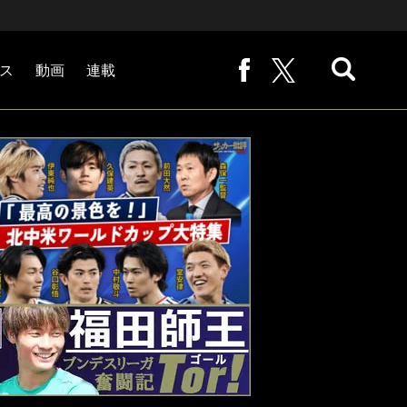
ス
動画
連載
熊崎敬の「路地から始まる処世術」
下田恒幸の「10倍面白くなるサッカー中継の見方」
サッカー批評PHOTOギャラリー「ピッチの焦点」
後藤健生の「蹴球放浪記」
原悦生PHOTOギャラリー「サッカー遠近」
「だれかに言いたくなる記録」
福田師王「ブンデスリーガ奮闘記 Tor!」
大住良之の「この世界のコーナーエリアから」