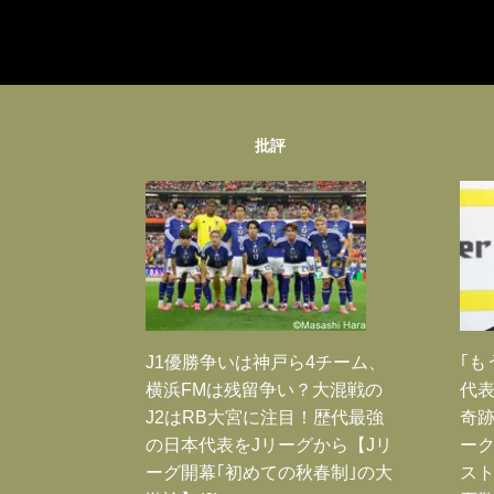
批評
J1優勝争いは神戸ら4チーム、
｢も
横浜FMは残留争い？大混戦の
代表
J2はRB大宮に注目！歴代最強
奇
の日本代表をJリーグから【Jリ
ー
ーグ開幕｢初めての秋春制｣の大
スト