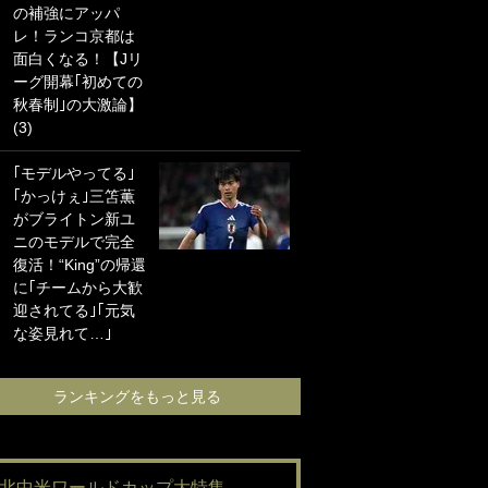
の補強にアッパ
海の夕日”新アウェ
レ！ランコ京都は
イユニに大反響｢か
面白くなる！【Jリ
っこよすぎ｣｢革新
ーグ開幕｢初めての
的｣｢ソソられる！｣
秋春制｣の大激論】
(3)
｢お土産最高すぎ
笑｣｢どうやって入
｢モデルやってる｣
手？｣ブライトン帰
｢かっけぇ｣三笘薫
還の三笘薫、同僚
がブライトン新ユ
に“ポケカ”をプレゼ
ニのモデルで完全
ント！｢薫の笑顔見
復活！“King”の帰還
れてよかった｣｢大
に｢チームから大歓
喜びのリュテル可
迎されてる｣｢元気
愛すぎ｣
な姿見れて…｣
ランキングをも
ランキングをもっと見る
#北中米ワールドカップ大特集