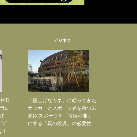
ビジネス
｣中田
「怪しげなカネ」に頼ってきた
門ロ
サッカーとスポーツ界を待つ未
評
来(4)スポーツを「持続可能」
デザ
にする「真の投資」の必要性
な｣