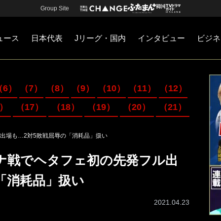
Group Site
ュース
日本代表
Jリーグ・国内
インタビュー
ビジネ
・国内
カー
ネジメント
Jリーグ・国内
戦術
注目選手
海外サッカー
監督
マネー
チームマネジメント
日本代表
（6）
（7）
（8）
（9）
（10）
（11）
（12）
6）
（17）
（18）
（19）
（20）
（21）
出場も…2対5敗戦屈辱の「消耗品」扱い
ナ戦でヘタフェ初の先発フル出
「消耗品」扱い
2021.04.23