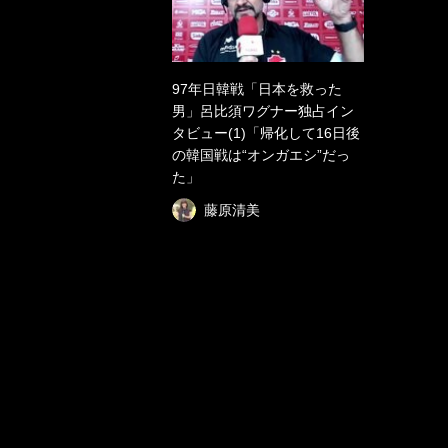
97年日韓戦「日本を救った
男」呂比須ワグナー独占イン
タビュー(1)「帰化して16日後
の韓国戦は“オンガエシ”だっ
た」
藤原清美