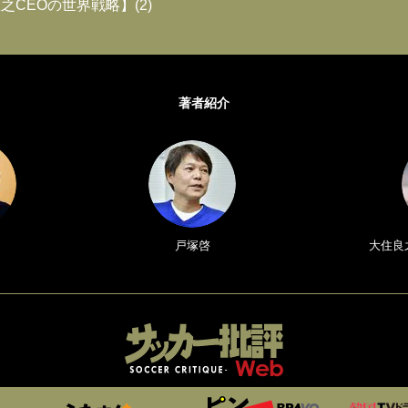
之CEOの世界戦略】(2)
著者紹介
戸塚啓
大住良之／