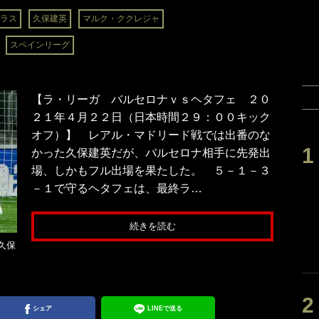
ラス
久保建英
マルク・ククレジャ
スペインリーグ
【ラ・リーガ バルセロナｖｓヘタフェ ２０
２１年４月２２日（日本時間２９：００キック
オフ）】 レアル・マドリード戦では出番のな
かった久保建英だが、バルセロナ相手に先発出
場、しかもフル出場を果たした。 ５－１－３
－１で守るヘタフェは、最終ラ…
続きを読む
久保
シェア
LINEで送る