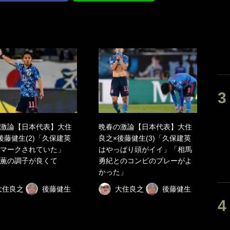
激論【日本代表】大住
晩春の激論【日本代表】大住
後藤健生(2)「久保建英
良之×後藤健生(3)「久保建英
マークされていた」
はやっぱり頭がイイ」「相馬
薫の調子が良くて
勇紀とのコンビのプレーがよ
かった」
大住良之
後藤健生
大住良之
後藤健生