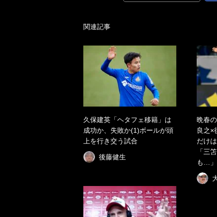
関連記事
久保建英「ヘタフェ移籍」は
晩春の
成功か、失敗か(1)ボールが頭
良之×
上を行き交う試合
だけは
「三笘
後藤健生
も…」