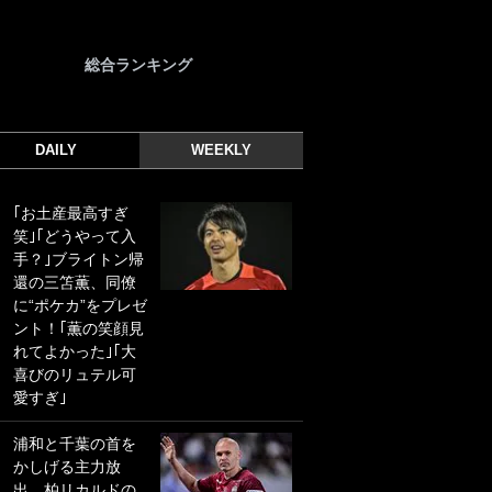
総合ランキング
DAILY
WEEKLY
｢お土産最高すぎ
｢光の速さじゃん｣
笑｣｢どうやって入
｢えっぐいミドル｣
手？｣ブライトン帰
ドイツ名門移籍の
還の三笘薫、同僚
日本代表23歳ボラ
に“ポケカ”をプレゼ
ンチ、移籍後初ゴ
ント！｢薫の笑顔見
ールに驚愕！｢見た
れてよかった｣｢大
事ないシュートや｣
喜びのリュテル可
｢聡がどんどん遠く
愛すぎ｣
なっていく」
浦和と千葉の首を
｢誰が止めれんねん
かしげる主力放
w｣フェイエ上田綺
出、柏リカルドの
世の“神コース”弾丸