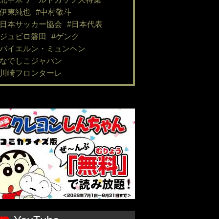
#伊東純也
#中村敬斗
#日本サッカー協会
#日本代表
#ジュビロ磐田
#ゲンク
#バイエルン・ミュンヘン
#なでしこジャパン
#川崎フロンターレ