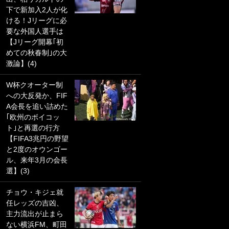
下で新加入2人が化
PKにイタリア代表
ける！Jリーグに必
GKも成す術なし！
要な外国人選手は
｢ノーチャンスすぎ
【Jリーグ開幕｢初
るわ｣｢綺世のPKの
めての秋春制｣の大
上手さは世界屈指
激論】(4)
かも｣
W杯クオーター制
｢また敬斗が魚に
への大反発か、FIF
笑｣菅原由勢がW杯
A会長を追い詰めた
戦士の夏休み秘蔵
｢欧州のボイコッ
ショット公開！ 川
ト｣と再選の行方
口春奈と結婚のモ
【FIFA3兆円の野望
テ男も登場で｢写真
と2度のオウンゴー
全部楽しそう｣｢タ
ル、来年3月の会長
ケの水中かわいす
選】(3)
ぎる」
チョウ・キジェ就
｢セカンドで決まり
任レッズの吉凶、
だな｣19歳の日本代
主力流出が止まら
表MFが加入したス
ない横浜FM、町田
ペイン名門、“地中