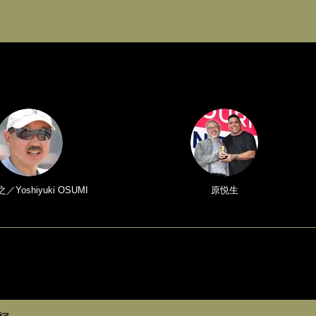
Yoshiyuki OSUMI
原悦生