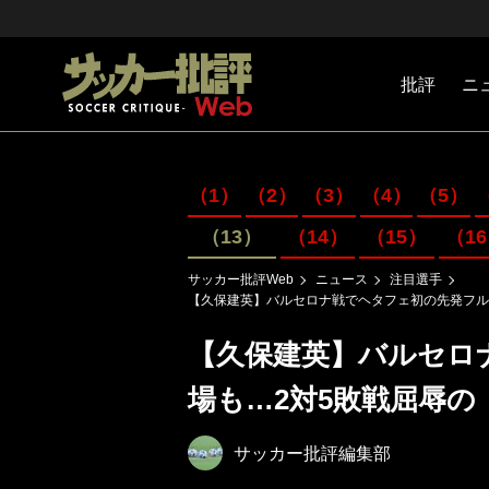
批評
ニ
Jリーグ
戦術
注目選手
海外サッ
監督
マネー
チームマ
日本代表
（1）
（2）
（3）
（4）
（5）
（13）
（14）
（15）
（1
サッカー批評Web
ニュース
注目選手
【久保建英】バルセロナ戦でヘタフェ初の先発フル
【久保建英】バルセロ
場も…2対5敗戦屈辱の
サッカー批評編集部