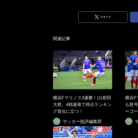
ツイート
関連記事
横浜Fマリノス3連勝！(1)前田
横浜F
大然、4戦連発で得点ランキン
も怒号
グ首位に立つ！
ーゴー
サッカー批評編集部