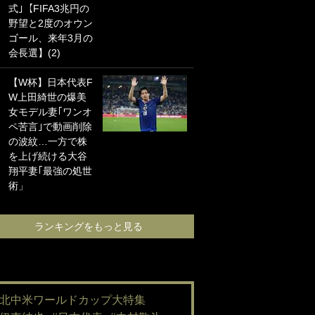
式｣【FIFA3兆円の
海の夕日”新アウェ
野望と2度のオウン
イユニに大反響｢か
ゴール、来年3月の
っこよすぎ｣｢革新
会長選】(2)
的｣｢ソソられる！｣
【W杯】日本代表F
｢嫁さん美人すぎる
W上田綺世の爆美
て｣W杯で日本を沈
女モデル妻｢ワンオ
めた“天敵FW”が結
ペ苦言｣で動画削除
婚！ 才色兼備の妻
の波紋…一方で株
との挙式ショット
を上げ続ける大谷
に｢セレソン妻の中
翔平妻｢最強の処世
で一番美人｣｢ミラ
術」
ンダ･カーに似て
る｣
ランキングをもっと見る
ランキングをも
#北中米ワールドカップ大特集