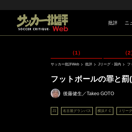
批評
ニ
Jリーグ
戦術
注目選手
海外サッ
監督
マネー
チームマ
日本代表
（1）
（2
サッカー批評Web
批評
Jリーグ・国内
フ
フットボールの罪と罰(
後藤健生／Takeo GOTO
J1
名古屋グランパス
横浜ＦＣ
Ｊリー