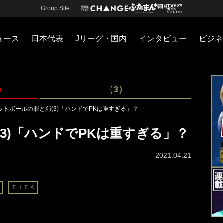
Group Site
ュース
日本代表
Jリーグ・国内
インタビュー
ビジネ
・国内
カー
ネジメント
Jリーグ・国内
戦術
注目選手
海外サッカー
監督
マネー
チームマネジメント
日本代表
）
（3）
ットボールの罪と罰(3)「ハンドでPKは重すぎる」？
3)「ハンドでPKは重すぎる」？
2021.04.21
グ
ＦＩＦＡ