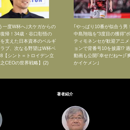
う一度W杯へ｣大ケガからの
｢やっぱり10番が似合う男
復帰！34歳・谷口彰悟の
中島翔哉を“3度目の獲得”
跡を支えた日本資本のベルギ
ティモネンセが歓迎アニメ
クラブ、次なる野望はW杯ベ
ョンで背番号10を披露!? 
8【シント＝トロイデン立
動画も公開｢幸せだね〜｣｢
之CEOの世界戦略】(2)
かイケメン｣
著者紹介