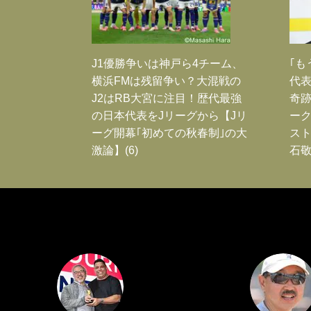
J1優勝争いは神戸ら4チーム、
｢も
横浜FMは残留争い？大混戦の
代表
J2はRB大宮に注目！歴代最強
奇
の日本代表をJリーグから【Jリ
ー
ーグ開幕｢初めての秋春制｣の大
スト
激論】(6)
石敬