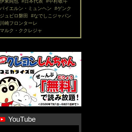
#伊東純也
#日本代表
#中村敬斗
#バイエルン・ミュンヘン
#ゲンク
#ジュビロ磐田
#なでしこジャパン
#川崎フロンターレ
#マルク・ククレジャ
YouTube