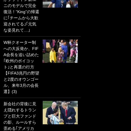
ニのモデルで完全
PKにイタリア代表
復活！“King”の帰還
GKも成す術なし！
に｢チームから大歓
｢ノーチャンスすぎ
迎されてる｣｢元気
るわ｣｢綺世のPKの
な姿見れて…｣
上手さは世界屈指
かも｣
W杯クオーター制
への大反発か、FIF
｢また敬斗が魚に
A会長を追い詰めた
笑｣菅原由勢がW杯
｢欧州のボイコッ
戦士の夏休み秘蔵
ト｣と再選の行方
ショット公開！ 川
【FIFA3兆円の野望
口春奈と結婚のモ
と2度のオウンゴー
テ男も登場で｢写真
ル、来年3月の会長
全部楽しそう｣｢タ
選】(3)
ケの水中かわいす
ぎる」
新会社の背後に見
え隠れするトラン
｢セカンドで決まり
プと巨大ファンド
だな｣19歳の日本代
の影、ルールすら
表MFが加入したス
歪める｢アメリカ
ペイン名門、“地中