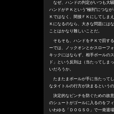
なぜ、ハンドの判定がいつも大騒
ハンドがＰＫという“極刑”につな
Ｋではなく、間接ＦＫにしてしま
Ｋになるのなら、大きな問題には
ことはかなり難しいことだ。
そもそも、ハンドをＰＫで罰する
ーでは、ノックオンとかスローフ
キックにはならず、相手ボールの
ド」という反則は（当たってしま
いだろうか。
たまたまボールが手に当たってし
なタイトルの行方が決まるという
決定的なピンチを防ぐための故意
のシュートがゴールに入るのをフ
いわゆる「ＤＯＧＳＯ」で一発退