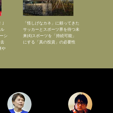
！｣
「怪しげなカネ」に頼ってきた
ポル
サッカーとスポーツ界を待つ未
ーシ
来(4)スポーツを「持続可能」
過去
にする「真の投資」の必要性
爽や