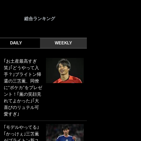
総合ランキング
DAILY
WEEKLY
｢お土産最高すぎ
｢光の速さじゃん｣
笑｣｢どうやって入
｢えっぐいミドル｣
手？｣ブライトン帰
ドイツ名門移籍の
還の三笘薫、同僚
日本代表23歳ボラ
に“ポケカ”をプレゼ
ンチ、移籍後初ゴ
ント！｢薫の笑顔見
ールに驚愕！｢見た
れてよかった｣｢大
事ないシュートや｣
喜びのリュテル可
｢聡がどんどん遠く
愛すぎ｣
なっていく」
｢モデルやってる｣
｢誰が止めれんねん
｢かっけぇ｣三笘薫
w｣フェイエ上田綺
がブライトン新ユ
世の“神コース”弾丸