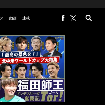
ス
動画
連載
熊崎敬の「路地から始まる処世術」
下田恒幸の「10倍面白くなるサッカー中継の見方」
サッカー批評PHOTOギャラリー「ピッチの焦点」
後藤健生の「蹴球放浪記」
原悦生PHOTOギャラリー「サッカー遠近」
「だれかに言いたくなる記録」
福田師王「ブンデスリーガ奮闘記 Tor!」
大住良之の「この世界のコーナーエリアから」