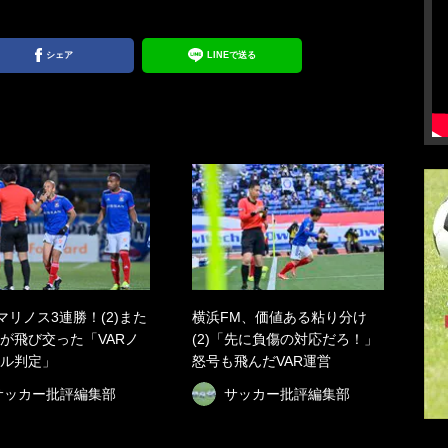
シェア
LINEで送る
マリノス3連勝！(2)また
横浜FM、価値ある粘り分け
が飛び交った「VARノ
(2)「先に負傷の対応だろ！」
ル判定」
怒号も飛んだVAR運営
サッカー批評編集部
サッカー批評編集部