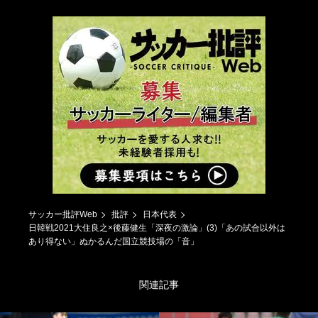
サッカー批評Web
批評
日本代表
日韓戦2021大住良之×後藤健生「深夜の激論」(3)「あの試合以外は
あり得ない」ぬかるんだ国立競技場の「音」
関連記事