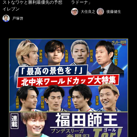
ストなワケと勝利最優先の予想
ラドーナ」
イレブン
大住良之
後藤健生
戸塚啓