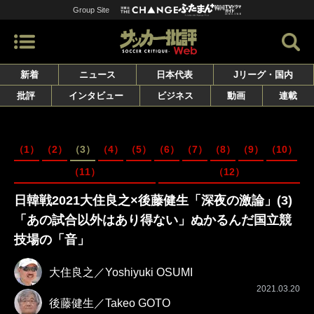
Group Site
新着
ニュース
日本代表
Jリーグ・国内
批評
インタビュー
ビジネス
動画
連載
（1）
（2）
（3）
（4）
（5）
（6）
（7）
（8）
（9）
（10）
（11）
（12）
日韓戦2021大住良之×後藤健生「深夜の激論」(3)
「あの試合以外はあり得ない」ぬかるんだ国立競
技場の「音」
大住良之／Yoshiyuki OSUMI
2021.03.20
後藤健生／Takeo GOTO