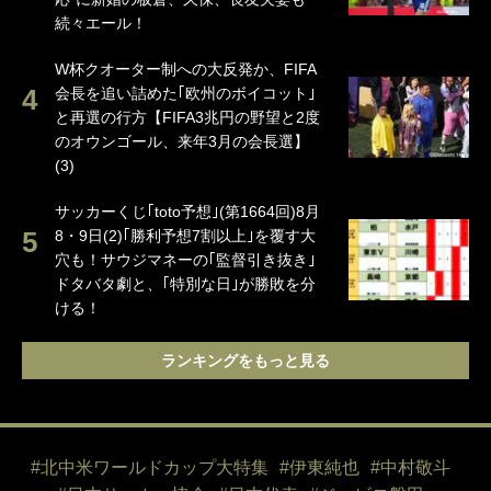
続々エール！
W杯クオーター制への大反発か、FIFA
会長を追い詰めた｢欧州のボイコット｣
と再選の行方【FIFA3兆円の野望と2度
のオウンゴール、来年3月の会長選】
(3)
サッカーくじ｢toto予想｣(第1664回)8月
8・9日(2)｢勝利予想7割以上｣を覆す大
穴も！サウジマネーの｢監督引き抜き｣
ドタバタ劇と、｢特別な日｣が勝敗を分
ける！
ランキングをもっと見る
#北中米ワールドカップ大特集
#伊東純也
#中村敬斗