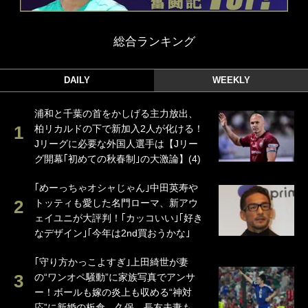
総合ランキング
DAILY
WEEKLY
浦和と千葉の首をかしげる主力放出、
柏リカルドの下で新加入2人が化ける！
Jリーグに必要な外国人選手は【Jリー
グ開幕｢初めての秋春制｣の大激論】(4)
｢めーっちゃオシャじゃん｣中田英寿や
トッティも愛した名門ローマ、新アウ
ェイユニが大評判！｢カッコいい｣｢好き
なデザイン｣｢今年は2nd買おうかな｣
｢守り方かっこよすぎ｣上田綺世が妻
の“ワンオペ騒動”に家族写真でアンサ
ー！ボールも嫁の炎上も収める“神対
応”に新婚の板倉、久保、長友夫妻も