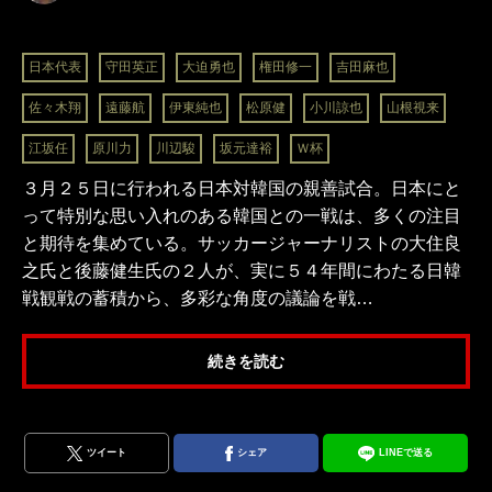
日本代表
守田英正
大迫勇也
権田修一
吉田麻也
佐々木翔
遠藤航
伊東純也
松原健
小川諒也
山根視来
江坂任
原川力
川辺駿
坂元達裕
Ｗ杯
３月２５日に行われる日本対韓国の親善試合。日本にと
って特別な思い入れのある韓国との一戦は、多くの注目
と期待を集めている。サッカージャーナリストの大住良
之氏と後藤健生氏の２人が、実に５４年間にわたる日韓
戦観戦の蓄積から、多彩な角度の議論を戦…
続きを読む
ツイート
シェア
LINEで送る