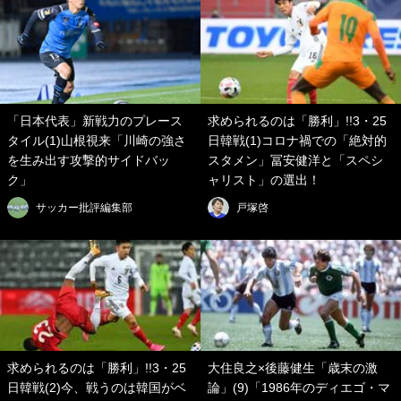
「日本代表」新戦力のプレース
求められるのは「勝利」!!3・25
タイル(1)山根視来「川崎の強さ
日韓戦(1)コロナ禍での「絶対的
を生み出す攻撃的サイドバッ
スタメン」冨安健洋と「スペシ
ク」
ャリスト」の選出！
サッカー批評編集部
戸塚啓
求められるのは「勝利」!!3・25
大住良之×後藤健生「歳末の激
日韓戦(2)今、戦うのは韓国がベ
論」(9)「1986年のディエゴ・マ