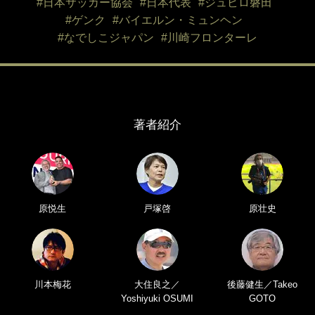
#日本サッカー協会
#日本代表
#ジュビロ磐田
#ゲンク
#バイエルン・ミュンヘン
#なでしこジャパン
#川崎フロンターレ
著者紹介
原悦生
戸塚啓
原壮史
川本梅花
大住良之／
後藤健生／Takeo
Yoshiyuki OSUMI
GOTO