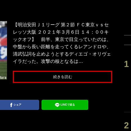
【明治安田Ｊ１リーグ 第２節 ＦＣ東京ｖｓセ
レッソ大阪 ２０２１年３月６日 １４：００キ
ックオフ】 前半、東京で目立っていたのは、
中盤から長い距離を走ってくるレアンドロや、
清武弘詞を止めようとするディエゴ・オリヴェ
イラだった。攻撃の核となるは…
続きを読む
シェア
LINEで送る