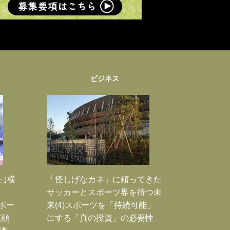
ビジネス
た｣横
「怪しげなカネ」に頼ってきた
サッカーとスポーツ界を待つ未
Jポー
来(4)スポーツを「持続可能」
笑顔
にする「真の投資」の必要性