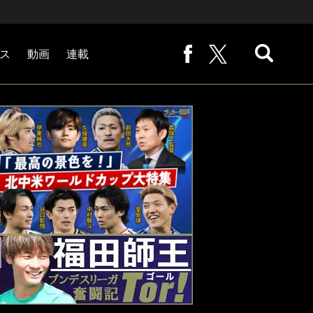
ス
動画
連載
熊崎敬の「路地から始まる処世術」
下田恒幸の「10倍面白くなるサッカー中継の見方」
サッカー批評PHOTOギャラリー「ピッチの焦点」
後藤健生の「蹴球放浪記」
原悦生PHOTOギャラリー「サッカー遠近」
「だれかに言いたくなる記録」
福田師王「ブンデスリーガ奮闘記 Tor!」
大住良之の「この世界のコーナーエリアから」