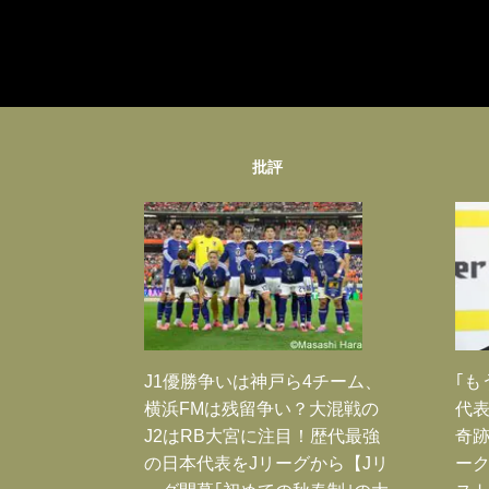
批評
J1優勝争いは神戸ら4チーム、
｢も
横浜FMは残留争い？大混戦の
代表
J2はRB大宮に注目！歴代最強
奇
の日本代表をJリーグから【Jリ
ー