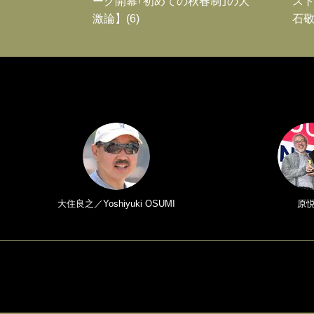
ーグ開幕｢初めての秋春制｣の大
スト
激論】(6)
石敬
大住良之／Yoshiyuki OSUMI
原