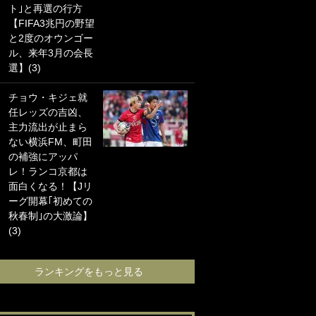
ト｣と再選の行方
海の夕日”新アウェ
【FIFA3兆円の野望
イユニに大反響｢か
と2度のオウンゴー
っこよすぎ｣｢革新
ル、来年3月の会長
的｣｢ソソられる！｣
選】(3)
｢お土産最高すぎ
チョウ・キジェ就
笑｣｢どうやって入
任レッズの吉凶、
手？｣ブライトン帰
主力流出が止まら
還の三笘薫、同僚
ない横浜FM、町田
に“ポケカ”をプレゼ
の補強にアッパ
ント！｢薫の笑顔見
レ！ランコ京都は
れてよかった｣｢大
面白くなる！【Jリ
喜びのリュテル可
ーグ開幕｢初めての
愛すぎ｣
秋春制｣の大激論】
(3)
ランキングをも
ランキングをもっと見る