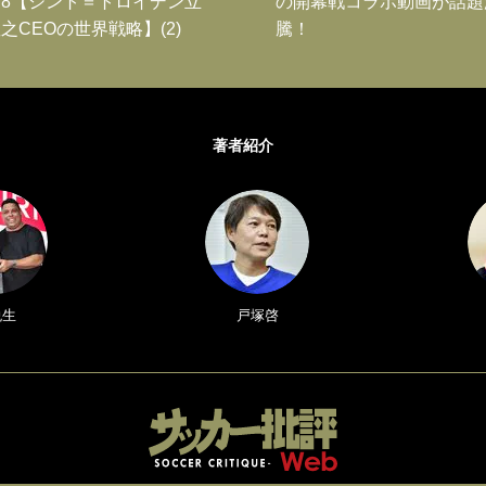
8【シント＝トロイデン立
の開幕戦コラボ動画が話題
之CEOの世界戦略】(2)
騰！
著者紹介
悦生
戸塚啓