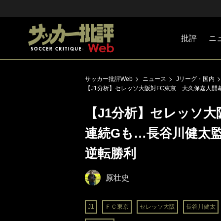
批評
ニ
Jリーグ
戦術
注目選手
海外サッ
監督
マネー
チームマ
日本代表
サッカー批評Web
ニュース
Jリーグ・国内
【J1分析】セレッソ大阪対FC東京 大久保嘉人開
【J1分析】セレッソ大
連続Gも…長谷川健太
逆転勝利
原壮史
J1
ＦＣ東京
セレッソ大阪
長谷川健太