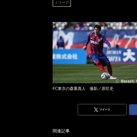
Ｊリーグ
FC東京の森重真人 撮影／原壮史
ツイート
関連記事