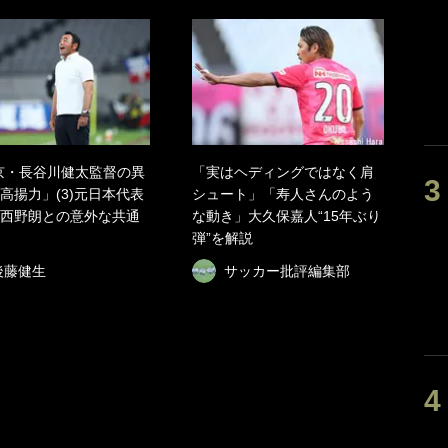
京・長谷川健太監督の異
「実はヘディングではなく肩
高揚力」(3)元日本代表
シュート」「寿人さんのよう
西野朗との意外な共通
な動き」大久保嘉人“15年ぶり
弾”を解説
後藤健生
サッカー批評編集部