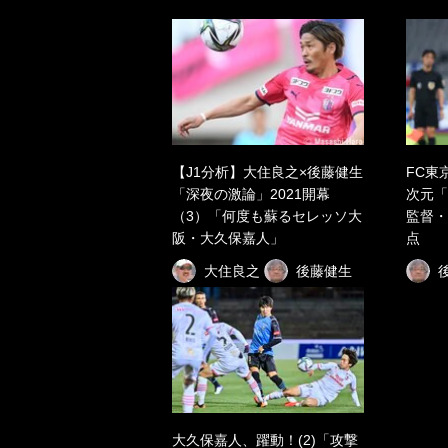
【J1分析】大住良之×後藤健生
FC東
「深夜の激論」2021開幕
次元「
（3）「何度も蘇るセレッソ大
監督・
阪・大久保嘉人」
点
大住良之
後藤健生
大久保嘉人、躍動！(2)「攻撃