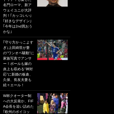
名門ローマ、新ア
PKにイタリア代表
ウェイユニが大評
GKも成す術なし！
判！｢カッコいい｣
｢ノーチャンスすぎ
｢好きなデザイン｣
るわ｣｢綺世のPKの
｢今年は2nd買おう
上手さは世界屈指
かな｣
かも｣
｢守り方かっこよす
｢また敬斗が魚に
ぎ｣上田綺世が妻
笑｣菅原由勢がW杯
の“ワンオペ騒動”に
戦士の夏休み秘蔵
家族写真でアンサ
ショット公開！ 川
ー！ボールも嫁の
口春奈と結婚のモ
炎上も収める“神対
テ男も登場で｢写真
応”に新婚の板倉、
全部楽しそう｣｢タ
久保、長友夫妻も
ケの水中かわいす
続々エール！
ぎる」
W杯クオーター制
｢セカンドで決まり
への大反発か、FIF
だな｣19歳の日本代
A会長を追い詰めた
表MFが加入したス
｢欧州のボイコッ
ペイン名門、“地中