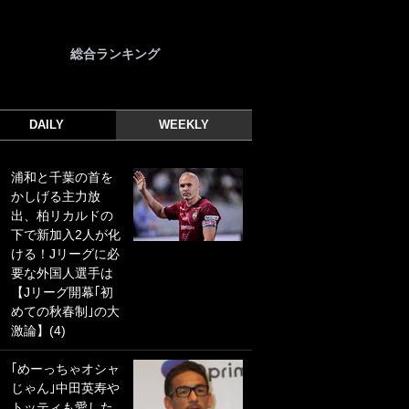
総合ランキング
DAILY
WEEKLY
浦和と千葉の首を
｢光の速さじゃん｣
かしげる主力放
｢えっぐいミドル｣
出、柏リカルドの
ドイツ名門移籍の
下で新加入2人が化
日本代表23歳ボラ
ける！Jリーグに必
ンチ、移籍後初ゴ
要な外国人選手は
ールに驚愕！｢見た
【Jリーグ開幕｢初
事ないシュートや｣
めての秋春制｣の大
｢聡がどんどん遠く
激論】(4)
なっていく」
｢めーっちゃオシャ
｢誰が止めれんねん
じゃん｣中田英寿や
w｣フェイエ上田綺
トッティも愛した
世の“神コース”弾丸