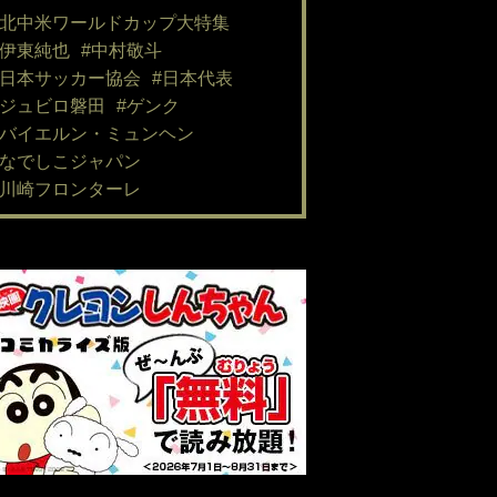
#北中米ワールドカップ大特集
#伊東純也
#中村敬斗
#日本サッカー協会
#日本代表
#ジュビロ磐田
#ゲンク
#バイエルン・ミュンヘン
#なでしこジャパン
#川崎フロンターレ