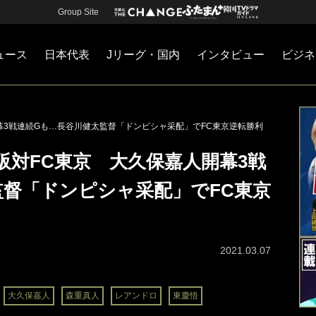
Group Site
ュース
日本代表
Jリーグ・国内
インタビュー
ビジネ
・国内
カー
ネジメント
Jリーグ・国内
戦術
注目選手
海外サッカー
監督
マネー
チームマネジメント
日本代表
幕3戦連続Gも…長谷川健太監督「ドンピシャ采配」でFC東京逆転勝利
阪対FC東京 大久保嘉人開幕3戦
監督「ドンピシャ采配」でFC東京
2021.03.07
大久保嘉人
森重真人
レアンドロ
東慶悟