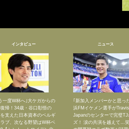
インタビュー
ニュース
う一度W杯へ｣大ケガからの
｢新加入メンバーかと思っ
復帰！34歳・谷口彰悟の
浜FMイケメン選手がTravis
跡を支えた日本資本のベルギ
Japanのセンターで完璧T
クラブ、次なる野望はW杯ベ
ズ！ 涙の共演を越えて…