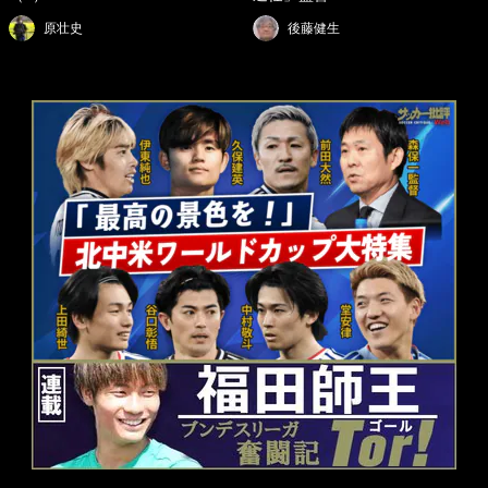
原壮史
後藤健生