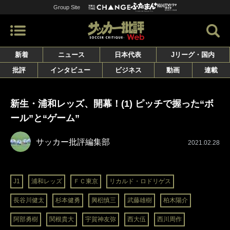
Group Site
新着
ニュース
日本代表
Jリーグ・国内
批評
インタビュー
ビジネス
動画
連載
新生・浦和レッズ、開幕！(1) ピッチで握った“ボ
ール”と“ゲーム”
サッカー批評編集部
2021.02.28
J1
浦和レッズ
ＦＣ東京
リカルド・ロドリゲス
長谷川健太
杉本健勇
興梠慎三
武藤雄樹
柏木陽介
阿部勇樹
関根貴大
宇賀神友弥
西大伍
西川周作