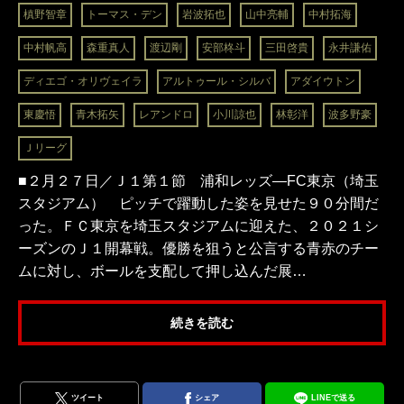
槙野智章
トーマス・デン
岩波拓也
山中亮輔
中村拓海
中村帆高
森重真人
渡辺剛
安部柊斗
三田啓貴
永井謙佑
ディエゴ・オリヴェイラ
アルトゥール・シルバ
アダイウトン
東慶悟
青木拓矢
レアンドロ
小川諒也
林彰洋
波多野豪
Ｊリーグ
■２月２７日／Ｊ１第１節 浦和レッズ―FC東京（埼玉
スタジアム） ピッチで躍動した姿を見せた９０分間だ
った。ＦＣ東京を埼玉スタジアムに迎えた、２０２１シ
ーズンのＪ１開幕戦。優勝を狙うと公言する青赤のチー
ムに対し、ボールを支配して押し込んだ展…
続きを読む
ツイート
シェア
LINEで送る