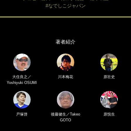
#なでしこジャパン
著者紹介
大住良之／
川本梅花
原壮史
Yoshiyuki OSUMI
戸塚啓
後藤健生／Takeo
原悦生
GOTO