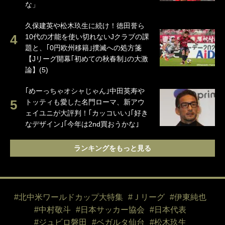
な」
久保建英や松木玖生に続け！徳田誉ら
10代の才能を使い切れないJクラブの課
題と、｢0円欧州移籍｣撲滅への処方箋
【Jリーグ開幕｢初めての秋春制｣の大激
論】(5)
｢めーっちゃオシャじゃん｣中田英寿や
トッティも愛した名門ローマ、新アウ
ェイユニが大評判！｢カッコいい｣｢好き
なデザイン｣｢今年は2nd買おうかな｣
ランキングをもっと見る
#北中米ワールドカップ大特集
#Ｊリーグ
#伊東純也
#中村敬斗
#日本サッカー協会
#日本代表
#ジュビロ磐田
#ベガルタ仙台
#松木玖生