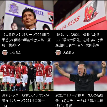
【大住良之】J1リーグ2021順位
浦和レッズ2021「優勝もある」
予想(2) 優勝の可能性は広島、鹿
(2)「最大の変化」を呼ぶのは青
島、横浜FM
森山田出身2年目MF武田英寿
大住良之
大住良之
浦和レッズ 取材カメラマンが
2021年Jリーグ動向「3人の新監
狙う！Jリーグ2021注目選手
督」(1)ロティーナは「清水に最
（4）
適任」監督