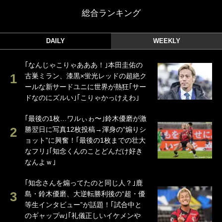
総合ランキング
DAILY
WEEKLY
｢なんじゃこりゃあああ！｣本田圭佑の
古巣ミラン、漆黒×蛍光レッドの超絶ク
ールな新サードユニに世界が熱狂｢サー
ドなのにズルい｣｢こりゃかっけえわ｣
｢最後の1枚…ワルぃゎ〜｣鈴木優磨が激
勝翌日に写真12枚投稿→渾身の“煽りシ
ョット”に興奮！｢最後の1枚までの壮大
なフリ｣｢知念くんのことどんだけ好き
なんよｗ｣
｢知念さんを煽ってたのと同じ人？｣鹿
島・鈴木優磨、大逆転勝利後の“超・優
等生インタビュー”が話題！｢試合中と
のギャップw｣｢礼儀正しいイケメンや