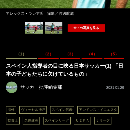
アレックス・ラレア氏 撮影／渡辺航滋
全ての写真を見る
（1）
（2）
（3）
（4）
（5）
スペイン人指導者の目に映る日本サッカー(1) 「日
本の子どもたちに欠けているもの」
サッカー批評編集部
2021.01.29
海外
ヴィッセル神戸
スペイン代表
アンドレス・イニエスタ
乾貴士
久保建英
スペインリーグ
ＵＥＦＡ
Ｊリーグ