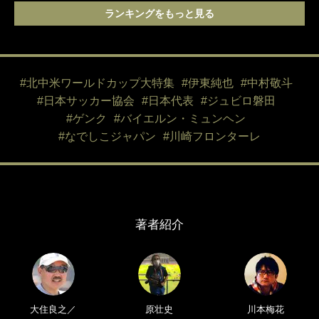
ランキングをもっと見る
#北中米ワールドカップ大特集
#伊東純也
#中村敬斗
#日本サッカー協会
#日本代表
#ジュビロ磐田
#ゲンク
#バイエルン・ミュンヘン
#なでしこジャパン
#川崎フロンターレ
著者紹介
大住良之／
原壮史
川本梅花