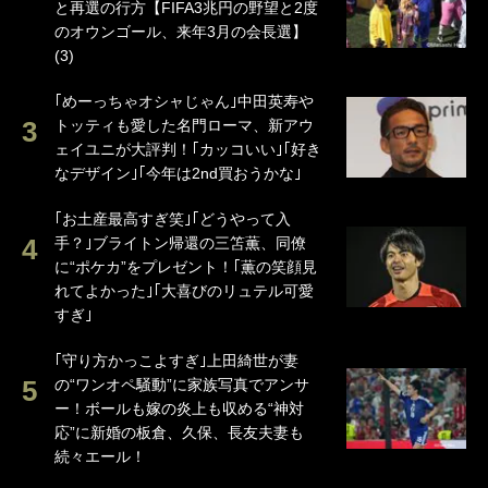
と再選の行方【FIFA3兆円の野望と2度
のオウンゴール、来年3月の会長選】
(3)
｢めーっちゃオシャじゃん｣中田英寿や
トッティも愛した名門ローマ、新アウ
ェイユニが大評判！｢カッコいい｣｢好き
なデザイン｣｢今年は2nd買おうかな｣
｢お土産最高すぎ笑｣｢どうやって入
手？｣ブライトン帰還の三笘薫、同僚
に“ポケカ”をプレゼント！｢薫の笑顔見
れてよかった｣｢大喜びのリュテル可愛
すぎ｣
｢守り方かっこよすぎ｣上田綺世が妻
の“ワンオペ騒動”に家族写真でアンサ
ー！ボールも嫁の炎上も収める“神対
応”に新婚の板倉、久保、長友夫妻も
続々エール！