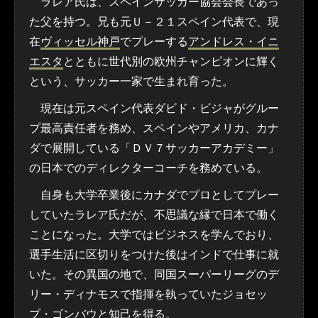
ラレア氏は、スペインサッカー協会会長であっ
た父を持つ。兄も元Ｕ－２１スペイン代表で、現
在
ヴィッセル神戸
でプレーする
アンドレス・イニ
エスタ
とともに世代別の欧州チャンピオンに輝く
という、サッカー一家で生まれ育った。
現在は元スペイン代表ダビド・ビジャがグルー
プ最高責任者を務め、スペインやアメリカ、カナ
ダで展開している「ＤＶ７サッカーアカデミー」
の日本でのディレクターコーチを務めている。
自身も大学卒業後にカナダでプロとしてプレー
していたラレア氏だが、不思議な縁で日本で働く
ことになった。大学ではビジネスを学んでおり、
選手生活に区切りをつけた後はインドで仕事に就
いた。その異国の地で、同国スーパーリーグのデ
リー・ディナモスで指揮を執っていたジョセッ
プ・ゴンバウと知己を得る。