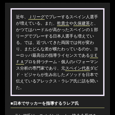
近年、
Ｊリーグ
でプレーするスペイン人選手
が増えている。また、
乾貴士
や
久保建英
と、
かつてはハードルが高かったスペインの１部
リーグでプレーする日本人選手も増えてい
る。では、近づいてきた両国では何が変わ
り、またどんな差が横たわっているのか。ヨ
ーロッパ最高位の指導ライセンスである
ＵＥ
ＦＡ
プロを持つチーム・個人のパフォーマン
ス分析の専門家であり、元
スペイン代表
ダビ
ド・ビジャらが生み出したメソッドを日本で
伝えているアレックス・ラレア氏に話を聞い
た。
■日本でサッカーを指導するラレア氏