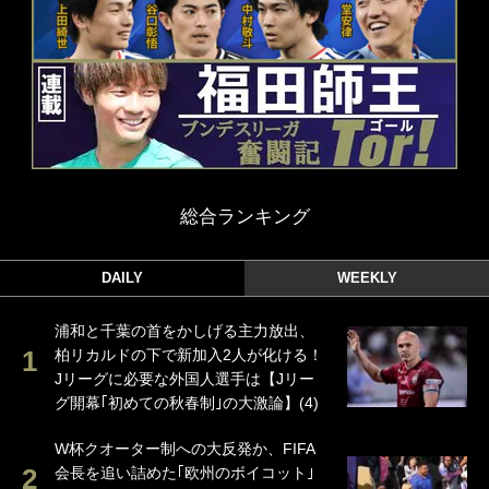
総合ランキング
DAILY
WEEKLY
浦和と千葉の首をかしげる主力放出、
柏リカルドの下で新加入2人が化ける！
Jリーグに必要な外国人選手は【Jリー
グ開幕｢初めての秋春制｣の大激論】(4)
W杯クオーター制への大反発か、FIFA
会長を追い詰めた｢欧州のボイコット｣