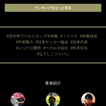
ランキングをもっと見る
#北中米ワールドカップ大特集
#Ｊリーグ
#伊東純也
#中村敬斗
#日本サッカー協会
#日本代表
#ジュビロ磐田
#ベガルタ仙台
#松木玖生
#なでしこジャパン
著者紹介