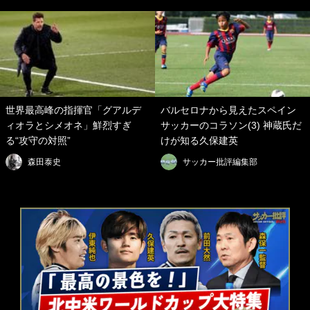
世界最高峰の指揮官「グアルデ
バルセロナから見えたスペイン
ィオラとシメオネ」鮮烈すぎ
サッカーのコラソン(3) 神蔵氏だ
る“攻守の対照”
けが知る久保建英
森田泰史
サッカー批評編集部