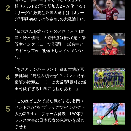
柏リカルドの下で新加入2人が化ける！
Jリーグに必要な外国人選手は【Jリー
グ開幕｢初めての秋春制｣の大激論】(4)
｢知念さんを煽ってたのと同じ人？｣鹿
島・鈴木優磨、大逆転勝利後の“超・優
等生インタビュー”が話題！｢試合中と
のギャップw｣｢礼儀正しいイケメンや
な」
｢あざとナンバーワン！｣鎌田大地が冨
安健洋に“肩組み頭乗せ”!?｢パレス兄弟｣
爆誕の歓迎ムービーに大反響｢最後の鎌
田可愛すぎる｣｢粋にも程がある！」
｢この炎どこかで見た気がする｣名門ユ
ベントスが“炎×ブラック”のインパクト
大の新3rdユニフォーム発表！｢W杯フ
ランス大会の日本代表の色違いを感じ
させる｣