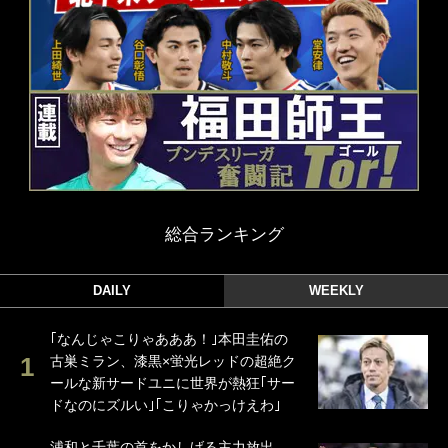
総合ランキング
DAILY
WEEKLY
｢なんじゃこりゃあああ！｣本田圭佑の
古巣ミラン、漆黒×蛍光レッドの超絶ク
ールな新サードユニに世界が熱狂｢サー
ドなのにズルい｣｢こりゃかっけえわ｣
浦和と千葉の首をかしげる主力放出、