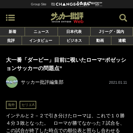
Group Site
新着
ニュース
日本代表
Jリーグ・国内
批評
インタビュー
ビジネス
動画
連載
大一番「ダービー」目前に覗いたローマ“ポゼッシ
ョンサッカーの問題点”
サッカー批評編集部
2021.01.11
海外
セリエA
インテルと２－２で引き分けたローマは、これで１０勝
４分３敗となった。 ローマが勝てなかった７試合を、
この試合が終了した時点での順位表と照らし合わせる