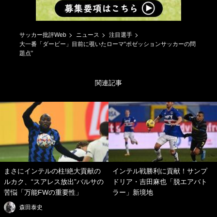
サッカー批評Web
ニュース
注目選手
大一番「ダービー」目前に覗いたローマ“ポゼッションサッカーの問
題点”
関連記事
まさにインテルの柱!絶大貢献の
インテル戦勝利に貢献！サンプ
ルカク、“スアレス放出”バルサの
ドリア・吉田麻也「脱エアバト
苦悩「万能FWの重要性」
ラー」新境地
森田泰史