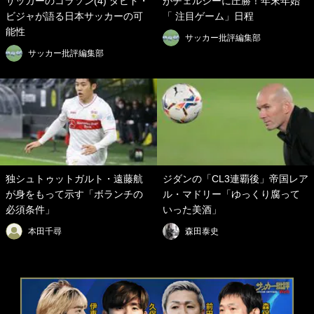
サッカーのコラソン(4) ダビド・
がチェルシーに圧勝！年末年始
ビジャが語る日本サッカーの可
「 注目ゲーム」日程
能性
サッカー批評編集部
サッカー批評編集部
独シュトゥットガルト・遠藤航
ジダンの「CL3連覇後」帝国レア
が身をもって示す「ボランチの
ル・マドリー「ゆっくり腐って
必須条件」
いった美酒」
本田千尋
森田泰史