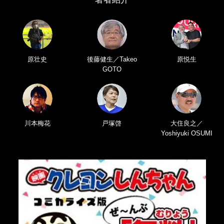
原壮史
後藤健生／Takeo
原悦生
GOTO
川本梅花
戸塚啓
大住良之／
Yoshiyuki OSUMI