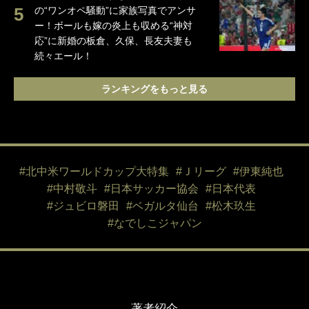
の“ワンオペ騒動”に家族写真でアンサ
ー！ボールも嫁の炎上も収める“神対
応”に新婚の板倉、久保、長友夫妻も
続々エール！
ランキングをもっと見る
#北中米ワールドカップ大特集
#Ｊリーグ
#伊東純也
#中村敬斗
#日本サッカー協会
#日本代表
#ジュビロ磐田
#ベガルタ仙台
#松木玖生
#なでしこジャパン
著者紹介