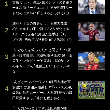
古巣ミラン、漆黒×蛍光レッドの超絶ク
ールな新サードユニに世界が熱狂｢サー
ドなのにズルい｣｢こりゃかっけえわ｣
浦和と千葉の首をかしげる主力放出、
柏リカルドの下で新加入2人が化ける！
Jリーグに必要な外国人選手は【Jリー
グ開幕｢初めての秋春制｣の大激論】(4)
｢知念さんを煽ってたのと同じ人？｣鹿
島・鈴木優磨、大逆転勝利後の“超・優
等生インタビュー”が話題！｢試合中と
のギャップw｣｢礼儀正しいイケメンや
な」
｢あざとナンバーワン！｣鎌田大地が冨
安健洋に“肩組み頭乗せ”!?｢パレス兄弟｣
爆誕の歓迎ムービーに大反響｢最後の鎌
田可愛すぎる｣｢粋にも程がある！」
｢守り方かっこよすぎ｣上田綺世が妻