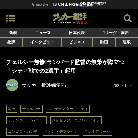
Group Site
新着
ニュース
日本代表
Jリーグ・国内
批評
インタビュー
ビジネス
動画
連載
チェルシー無惨!ランパード監督の無策が際立つ
「シティ戦での2選手」起用
サッカー批評編集部
2021.01.04
海外
チェルシー
マンチェスター・シティ
フランク・ランパード
ジョゼップ・グアルディオラ
エンゴロ・カンテ
ケビン・デブライネ
プレミアリーグ