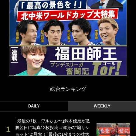
総合ランキング
DAILY
WEEKLY
｢最後の1枚…ワルぃゎ〜｣鈴木優磨が激
勝翌日に写真12枚投稿→渾身の“煽りシ
ョット”に興奮！｢最後の1枚までの壮大