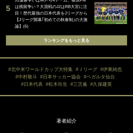
J1優勝争いは神戸ら4チーム、横浜FM
は残留争い？大混戦のJ2はRB大宮に注
目！歴代最強の日本代表をJリーグから
【Jリーグ開幕｢初めての秋春制｣の大激
論】(6)
ランキングをもっと見る
#北中米ワールドカップ大特集
#Ｊリーグ
#伊東純也
#中村敬斗
#日本サッカー協会
#ベガルタ仙台
#日本代表
#松木玖生
#三笘薫
#久保建英
著者紹介