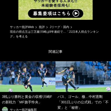
サッカー批評Web
批評
Jリーグ・国内
現在の得点王は三笘薫!川崎は8年連続で…「J1日本人得点ランキン
グ」を考える
関連記事
3戦ぶり勝利と黄金の収穫!川崎F
パス、ゴール、檄…中村憲剛
の新戦力「MF旗手怜央」
「301日ぶりの公式戦」での「不
変」と「秘密」
サッカー批評編集部