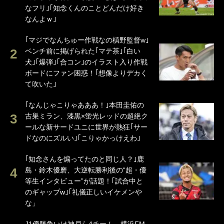
なフリ｣｢知念くんのことどんだけ好き
なんよｗ｣
｢マジでなんちゅー作戦なの槙野監督w｣
ベンチ前に掲げられた｢マテ茶｣｢白い
犬｣｢爆弾｣｢合コン｣のイラスト入り作戦
ボードにファン困惑！｢想像よりデカく
て吹いた｣
｢なんじゃこりゃあああ！｣本田圭佑の
古巣ミラン、漆黒×蛍光レッドの超絶ク
ールな新サードユニに世界が熱狂｢サー
ドなのにズルい｣｢こりゃかっけえわ｣
｢知念さんを煽ってたのと同じ人？｣鹿
島・鈴木優磨、大逆転勝利後の“超・優
等生インタビュー”が話題！｢試合中と
のギャップw｣｢礼儀正しいイケメンや
な」