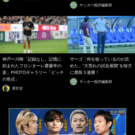
サッカー批評編集部
神戸ー川崎「記録なし。記憶に
ザーゴ「何を狙っているのか読
刻まれたフロンターレ齋藤学の
めた」“大荒れの試合展開”を味方
姿」PHOTOギャラリー「ピッチ
に鹿島３連勝！
の焦点」
サッカー批評編集部
原壮史